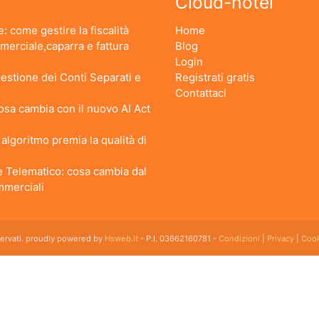
Cloud-hotel
: come gestire la fiscalità
Home
erciale,caparra e fattura
Blog
Login
stione dei Conti Separati e
Registrati gratis
Contattaci
 Cosa cambia con il nuovo AI Act
lgoritmo premia la qualità di
 Telematico: cosa cambia dal
ommerciali
iservati. proudly powered by
Hsweb.it
- P.I. 03662160781 -
Condizioni
|
Privacy
|
Cook
 flessibile che soddisfa e esigenze di organizzazione e controllo delle strutture ricettive con
emplice da usare esiste ed è cloud!
kfast, Agriturismi, Pensioni, Affittacamere; tra le sue funzioni principali: catalogo camere, plan