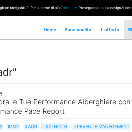
igliore navigabilità. Per saperne di più
Click here
. Proseguendo nella navigazione di
Home
Funzionalita'
L'offerta
B
adr"
25
ora le Tue Performance Alberghiere con
rmance Pace Report
S
IMO
ADR
KPI HOTEL
REVENUE MANAGEMENT
tag
tag
tag
tag