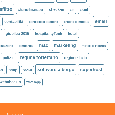
affitto
check-in
channel manager
cin
cloud
email
contabilità
controllo di gestione
credito d'imposta
l
giubileo 2015
hospitalityTech
hotel
mac
marketing
gislazione
lombardia
motori di ricerca
regime forfettario
pulizie
regione lazio
software albergo
superhost
on
smtp
social
webcheckin
whatsapp