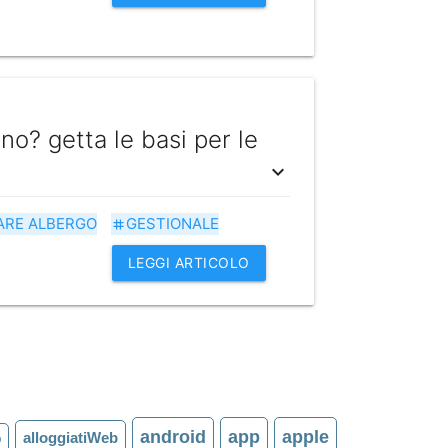
o? getta le basi per le
expand_more
RE ALBERGO
GESTIONALE
tag
LEGGI ARTICOLO
android
app
apple
alloggiatiWeb
b