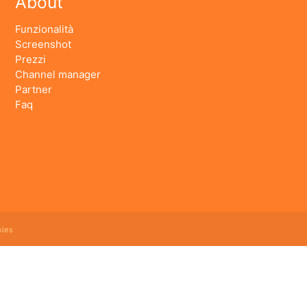
About
Funzionalità
Screenshot
Prezzi
Channel manager
Partner
Faq
ies
 booking online e revenue management, cloud hotel e' un software gestionale completo e facile
ning prenotazioni, rubrica clienti, schedine di pubblica sicurezza, modelli istat mensile e