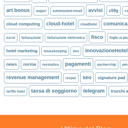
art bonus
avvisi
c59g
auguri
automazioni email
ca
cloud-hotel
comunicaz
cloud computing
cloudhotel
fisco
excel
fatturazione
fatturazione elettronica
foglio ai pia
innovazioneHotel
hotel marketing
housekeeping
imo
pagamenti
news
norma
normativa
partnership
pm
revenue management
seo
signature pad
revpar
tassa di soggiorno
telegram
trucchi 
tariffe hotel