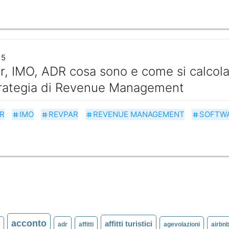
15
, IMO, ADR cosa sono e come si calcolan
trategia di Revenue Management
R
IMO
REVPAR
REVENUE MANAGEMENT
SOFTWA
tag
tag
tag
tag
acconto
affitti turistici
l
adr
affitti
agevolazioni
airbn