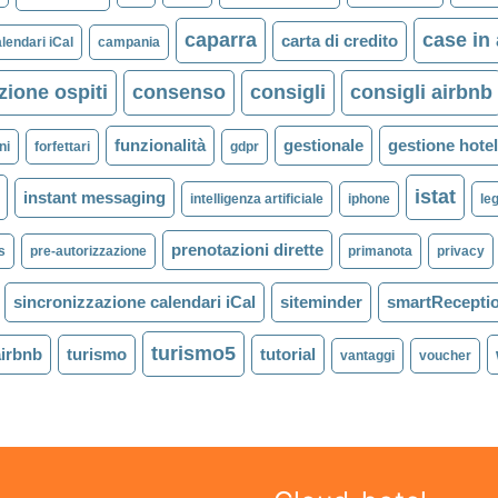
caparra
case in 
carta di credito
lendari iCal
campania
ione ospiti
consenso
consigli
consigli airbnb
funzionalità
gestionale
gestione hote
ni
forfettari
gdpr
istat
instant messaging
intelligenza artificiale
iphone
le
prenotazioni dirette
s
pre-autorizzazione
primanota
privacy
sincronizzazione calendari iCal
siteminder
smartRecepti
turismo5
airbnb
turismo
tutorial
vantaggi
voucher