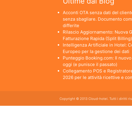
Ultime dal Blog
Acconti OTA senza dati del cliente
senza sbagliare. Documento comm
differite
Rilascio Aggiornamento: Nuova Ge
Fatturazione Rapida (Split Billing)
Intelligenza Artificiale in Hotel:
Europeo per la gestione dei dati
Punteggio Booking.com: Il nuovo a
oggi (e punisce il passato)
Collegamento POS e Registratore
2026 per le attività ricettive e c
Copyright © 2013 Cloud-hotel. Tutti i diritti r
Sei alla ricerca di un buon software per il tuo Hotel? Il software gestionale hotel completo e
da usare per hotel, b&b, agriturismi, campeggi, case vacanze. Il gestionale b&b che cercavi s
E' lo strumento perfetto per la gestione online di piccoli e grandi Hotel, Alberghi, bed and brea
giornaliero, web checkin.