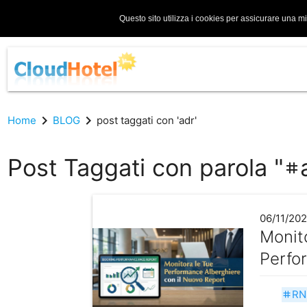
Questo sito utilizza i cookies per assicurare una m
chevron_right
chevron_right
Home
BLOG
post taggati con 'adr'
Post Taggati con parola "
tag
06/11/20
Monit
Perfo
RN
tag