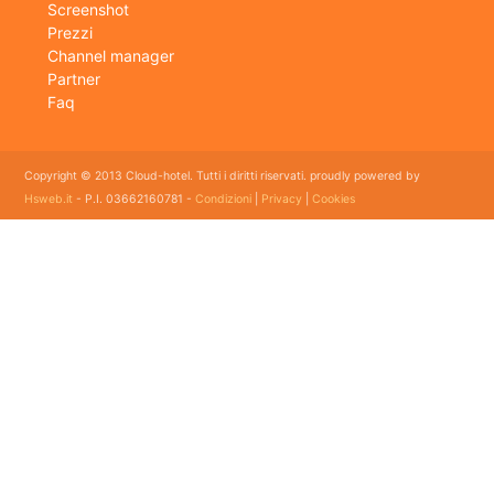
Screenshot
Prezzi
Channel manager
Partner
Faq
Copyright © 2013 Cloud-hotel. Tutti i diritti riservati. proudly powered by
Hsweb.it
- P.I. 03662160781 -
Condizioni
|
Privacy
|
Cookies
Sei alla ricerca di un buon software per il tuo Hotel? Il software gestionale hotel completo e
flessibile che soddisfa e esigenze di organizzazione e controllo delle strutture ricettive con
booking online e revenue management, cloud hotel e' un software gestionale completo e
facile da usare per hotel, b&b, agriturismi, campeggi, case vacanze. Il gestionale b&b che
cercavi semplice da usare esiste ed è cloud!
E' lo strumento perfetto per la gestione online di piccoli e grandi Hotel, Alberghi, bed and
breakfast, Agriturismi, Pensioni, Affittacamere; tra le sue funzioni principali: catalogo
camere, planning prenotazioni, rubrica clienti, schedine di pubblica sicurezza, modelli istat
mensile e giornaliero, web checkin.
Programma gestionale alberghiero per strutture ricettive economico adatto per hotel bed
and breakfast ed agriturismo con tutte le funzioni dei grandi gestionali ad un prezzo
accessibile con molti servizi a supporto dei clienti. Ormai uno dei migliori gestionali alberghieri