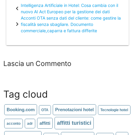
Intelligenza Artificiale in Hotel: Cosa cambia con il
chevron_left
nuovo AI Act Europeo per la gestione dei dati
Acconti OTA senza dati del cliente: come gestire la
chevron_right
fiscalità senza sbagliare. Documento
commerciale,caparra e fattura differite
Lascia un Commento
Tag cloud
Booking.com
Prenotazioni hotel
OTA
Tecnologie hotel
affitti turistici
affitti
acconto
adr