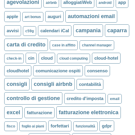
agevolazioni
alloggiatiWeb
app
airbnb
android
automazioni email
apple
auguri
art bonus
campania
caparra
avvisi
calendari iCal
c59g
carta di credito
case in affitto
channel manager
cin
cloud
cloud-hotel
check-in
cloud computing
cloudhotel
comunicazione ospiti
consenso
consigli
consigli airbnb
contabilità
controllo di gestione
credito d'imposta
email
excel
fatturazione elettronica
fatturazione
forfettari
gdpr
fisco
foglio ai piani
funzionalità