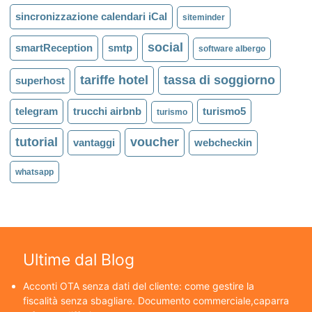
sincronizzazione calendari iCal
siteminder
social
smartReception
smtp
software albergo
tariffe hotel
tassa di soggiorno
superhost
telegram
trucchi airbnb
turismo5
turismo
tutorial
voucher
vantaggi
webcheckin
whatsapp
Ultime dal Blog
Acconti OTA senza dati del cliente: come gestire la
fiscalità senza sbagliare. Documento commerciale,caparra