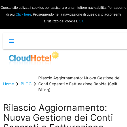
Questo sito utilizza i cookies per assicurare una migliore navigabilità. Per saperne
di più
Click here
. Proseguendo nella navigazione di questo sito acconsenti
all'utilizzo dei cookies.
OK
menu
Rilascio Aggiornamento: Nuova Gestione dei
chevron_right
chevron_right
Home
BLOG
Conti Separati e Fatturazione Rapida (Split
Billing)
Rilascio Aggiornamento:
Nuova Gestione dei Conti