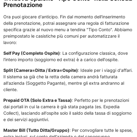
Prenotazione
Ora puoi giocare d'anticipo. Fin dal momento dell'inserimento
della prenotazione, potrai assegnare una regola di fatturazione
specifica grazie al nuovo menu a tendina "Tipo Conto". Abbiamo
preimpostato le casistiche più comuni per automatizzare il
lavoro:
Self Pay (Completo Ospite)
: La configurazione classica, dove
l'intero importo (soggiorno ed extra) è a carico dell'ospite.
Split (Camera=Ditta / Extra=Ospite)
: Ideale per i viaggi d'affari.
Il sistema sa già che la retta della camera andrà fatturata
all'azienda (Soggetto Pagante), mentre gli extra andranno al
cliente.
Prepaid OTA (Solo Extra e Tassa)
: Perfetto per le prenotazioni
dai portali in cui la camera è già stata pagata (es. Expedia
Collect), lasciando all'ospite solo il saldo della tassa di soggiorno
e dei servizi aggiuntivi.
Master Bill (Tutto Ditta/Gruppo)
: Per convogliare tutte le spese,
extra inclusi, sul conto dell'azienda o del capogruppo.