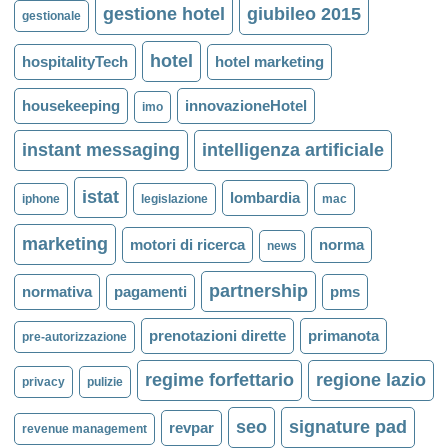
gestione hotel
giubileo 2015
gestionale
hotel
hospitalityTech
hotel marketing
housekeeping
innovazioneHotel
imo
instant messaging
intelligenza artificiale
istat
lombardia
iphone
legislazione
mac
marketing
motori di ricerca
norma
news
partnership
normativa
pagamenti
pms
prenotazioni dirette
primanota
pre-autorizzazione
regime forfettario
regione lazio
privacy
pulizie
seo
signature pad
revpar
revenue management