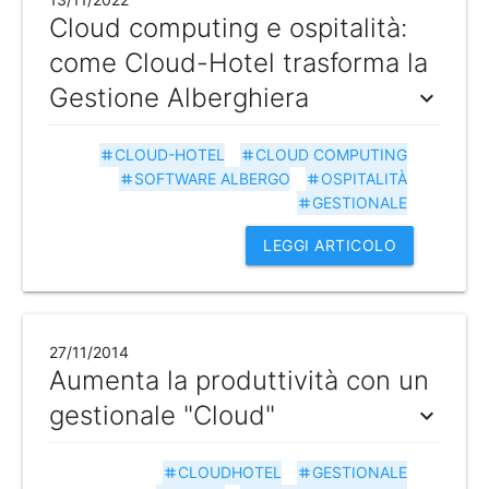
Cloud computing e ospitalità:
come Cloud-Hotel trasforma la
Gestione Alberghiera
expand_more
CLOUD-HOTEL
CLOUD COMPUTING
tag
tag
SOFTWARE ALBERGO
OSPITALITÀ
tag
tag
GESTIONALE
tag
LEGGI ARTICOLO
27/11/2014
Aumenta la produttività con un
gestionale "Cloud"
expand_more
CLOUDHOTEL
GESTIONALE
tag
tag