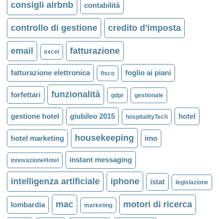
consigli airbnb
contabilità
controllo di gestione
credito d'imposta
email
fatturazione
excel
fatturazione elettronica
foglio ai piani
fisco
funzionalità
forfettari
gdpr
gestionale
gestione hotel
giubileo 2015
hotel
hospitalityTech
housekeeping
hotel marketing
imo
instant messaging
innovazioneHotel
intelligenza artificiale
iphone
istat
legislazione
mac
motori di ricerca
lombardia
marketing