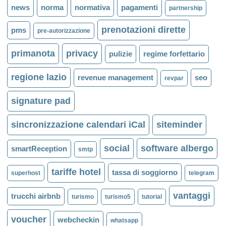
news
norma
normativa
pagamenti
partnership
prenotazioni dirette
pms
pre-autorizzazione
primanota
privacy
pulizie
regime forfettario
regione lazio
revenue management
seo
revpar
signature pad
sincronizzazione calendari iCal
siteminder
social
software albergo
smartReception
smtp
tariffe hotel
tassa di soggiorno
superhost
telegram
vantaggi
trucchi airbnb
turismo
turismo5
tutorial
voucher
webcheckin
whatsapp