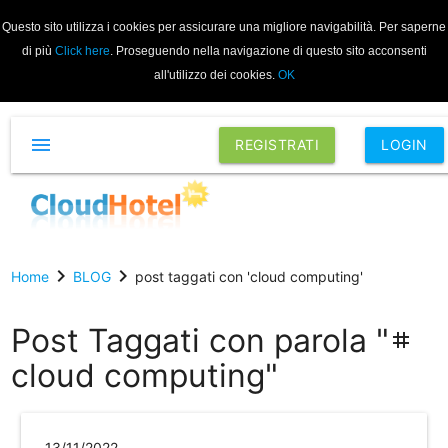
Questo sito utilizza i cookies per assicurare una migliore navigabilità. Per saperne
di più
Click here
. Proseguendo nella navigazione di questo sito acconsenti
all'utilizzo dei cookies.
OK
menu
REGISTRATI
LOGIN
chevron_right
chevron_right
Home
BLOG
post taggati con 'cloud computing'
Post Taggati con parola "
tag
cloud computing"
13/11/2022