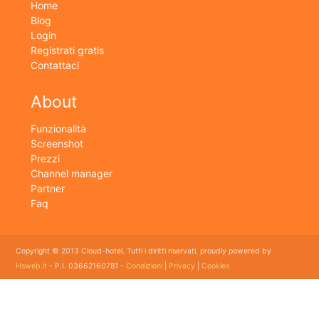
Home
Blog
Login
Registrati gratis
Contattaci
About
Funzionalità
Screenshot
Prezzi
Channel manager
Partner
Faq
Copyright © 2013 Cloud-hotel. Tutti i diritti riservati. proudly powered by
Hsweb.it
- P.I. 03662160781 -
Condizioni
|
Privacy
|
Cookies
Sei alla ricerca di un buon software per il tuo Hotel? Il software gestionale hotel completo e
flessibile che soddisfa e esigenze di organizzazione e controllo delle strutture ricettive con
booking online e revenue management, cloud hotel e' un software gestionale completo e