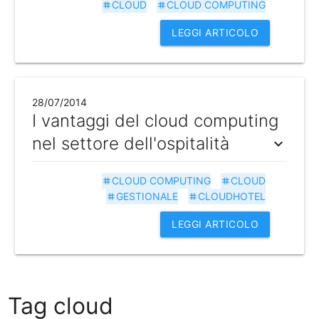
CLOUD
CLOUD COMPUTING
tag
tag
LEGGI ARTICOLO
28/07/2014
I vantaggi del cloud computing
nel settore dell'ospitalità
expand_more
CLOUD COMPUTING
CLOUD
tag
tag
GESTIONALE
CLOUDHOTEL
tag
tag
LEGGI ARTICOLO
Tag cloud