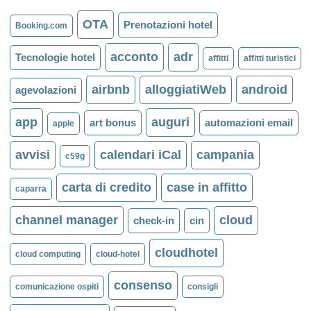
OTA
Prenotazioni hotel
Booking.com
acconto
adr
Tecnologie hotel
affitti
affitti turistici
airbnb
alloggiatiWeb
android
agevolazioni
app
auguri
art bonus
automazioni email
apple
avvisi
calendari iCal
campania
c59g
carta di credito
case in affitto
caparra
channel manager
cloud
check-in
cin
cloudhotel
cloud computing
cloud-hotel
consenso
comunicazione ospiti
consigli