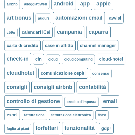
android
app
apple
airbnb
alloggiatiWeb
art bonus
automazioni email
avvisi
auguri
campania
caparra
calendari iCal
c59g
carta di credito
case in affitto
channel manager
check-in
cin
cloud-hotel
cloud
cloud computing
cloudhotel
comunicazione ospiti
consenso
consigli
consigli airbnb
contabilità
controllo di gestione
email
credito d'imposta
excel
fatturazione
fatturazione elettronica
fisco
forfettari
funzionalità
gdpr
foglio ai piani