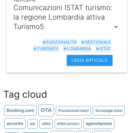
Comunicazioni ISTAT turismo:
la regione Lombardia attiva
Turismo5
expand_more
FUNZIONALITÀ
GESTIONALE
tag
tag
TURISMO5
LOMBARDIA
ISTAT
tag
tag
tag
LEGGI ARTICOLO
Tag cloud
OTA
Booking.com
Prenotazioni hotel
Tecnologie hotel
acconto
agevolazioni
adr
affitti
affitti turistici