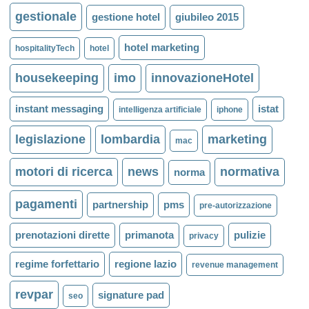
gestionale
gestione hotel
giubileo 2015
hotel marketing
hospitalityTech
hotel
housekeeping
imo
innovazioneHotel
instant messaging
istat
intelligenza artificiale
iphone
legislazione
lombardia
marketing
mac
motori di ricerca
news
normativa
norma
pagamenti
partnership
pms
pre-autorizzazione
prenotazioni dirette
primanota
pulizie
privacy
regime forfettario
regione lazio
revenue management
revpar
signature pad
seo