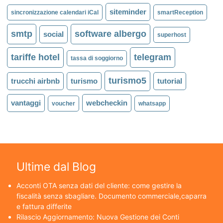
siteminder
sincronizzazione calendari iCal
smartReception
smtp
software albergo
social
superhost
tariffe hotel
telegram
tassa di soggiorno
turismo5
trucchi airbnb
turismo
tutorial
vantaggi
webcheckin
voucher
whatsapp
Ultime dal Blog
Acconti OTA senza dati del cliente: come gestire la
fiscalità senza sbagliare. Documento commerciale,caparra
e fattura differite
Rilascio Aggiornamento: Nuova Gestione dei Conti