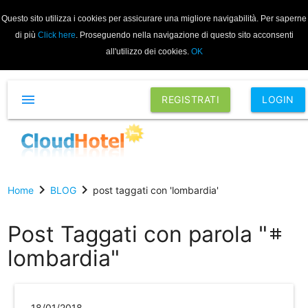
Questo sito utilizza i cookies per assicurare una migliore navigabilità. Per saperne
di più
Click here
. Proseguendo nella navigazione di questo sito acconsenti
all'utilizzo dei cookies.
OK
menu
REGISTRATI
LOGIN
chevron_right
chevron_right
Home
BLOG
post taggati con 'lombardia'
Post Taggati con parola "
tag
lombardia"
18/01/2018