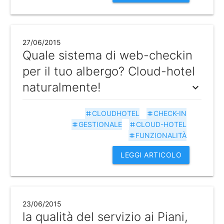
27/06/2015
Quale sistema di web-checkin
per il tuo albergo? Cloud-hotel
naturalmente!
expand_more
CLOUDHOTEL
CHECK-IN
tag
tag
GESTIONALE
CLOUD-HOTEL
tag
tag
FUNZIONALITÀ
tag
LEGGI ARTICOLO
23/06/2015
la qualità del servizio ai Piani,