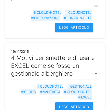
expand_more
CLOUD-HOTEL
CLOUDHOTEL
tag
tag
FATTURAZIONE
FUNZIONALITÀ
tag
tag
LEGGI ARTICOLO
19/11/2015
4 Motivi per smettere di usare
EXCEL come se fosse un
gestionale alberghiero
expand_more
CLOUDHOTEL
GESTIONALE
tag
tag
CLOUD
VANTAGGI
CLOUD-HOTEL
tag
tag
tag
EXCEL
tag
LEGGI ARTICOLO