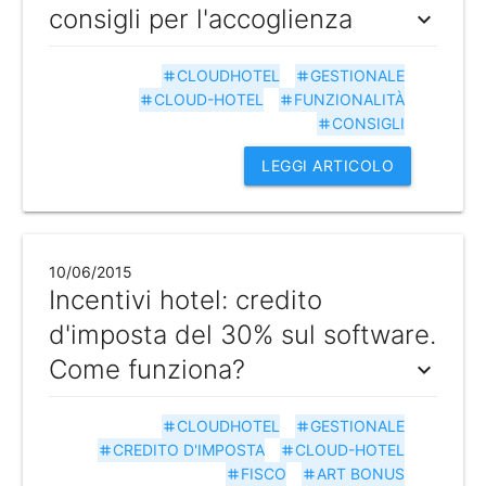
consigli per l'accoglienza
expand_more
CLOUDHOTEL
GESTIONALE
tag
tag
CLOUD-HOTEL
FUNZIONALITÀ
tag
tag
CONSIGLI
tag
LEGGI ARTICOLO
10/06/2015
Incentivi hotel: credito
d'imposta del 30% sul software.
Come funziona?
expand_more
CLOUDHOTEL
GESTIONALE
tag
tag
CREDITO D'IMPOSTA
CLOUD-HOTEL
tag
tag
FISCO
ART BONUS
tag
tag