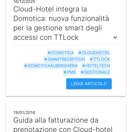
16/12/2025
Cloud-Hotel integra la
Domotica: nuova funzionalità
per la gestione smart degli
accessi con TTLock
expand_more
DOMOTICA
CLOUDHOTEL
tag
tag
SMARTRECEPTION
TTLOCK
tag
tag
DOMOTICAALBERGHIERA
HOTELTECH
tag
tag
PMS
GESTIONALE
tag
tag
LEGGI ARTICOLO
19/01/2016
Guida alla fatturazione da
prenotazione con Cloud-hotel