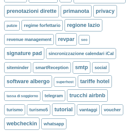
prenotazioni dirette
primanota
privacy
regione lazio
regime forfettario
pulizie
revpar
revenue management
seo
signature pad
sincronizzazione calendari iCal
smtp
siteminder
smartReception
social
software albergo
tariffe hotel
superhost
trucchi airbnb
telegram
tassa di soggiorno
tutorial
turismo
turismo5
vantaggi
voucher
webcheckin
whatsapp