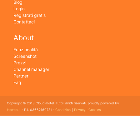
Blog
Login
Registrati gratis
Contattaci
About
Funzionalità
Screenshot
Prezzi
Channel manager
Partner
Faq
Copyright © 2013 Cloud-hotel. Tutti i diritti riservati. proudly powered by
Hsweb.it
- P.I. 03662160781 -
Condizioni
|
Privacy
|
Cookies
Sei alla ricerca di un buon software per il tuo Hotel? Il software gestionale hotel completo e
flessibile che soddisfa e esigenze di organizzazione e controllo delle strutture ricettive con
booking online e revenue management, cloud hotel e' un software gestionale completo e
facile da usare per hotel, b&b, agriturismi, campeggi, case vacanze. Il gestionale b&b che