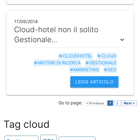
17/09/2014
Cloud-hotel non il solito
Gestionale...
expand_more
CLOUDHOTEL
CLOUD
tag
tag
MOTORI DI RICERCA
GESTIONALE
tag
tag
MARKETING
SEO
tag
tag
LEGGI ARTICOLO
Go to page:
< Previous
1
2
Next >
Tag cloud