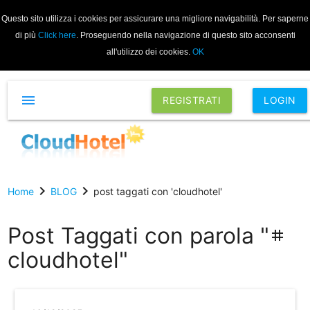
Questo sito utilizza i cookies per assicurare una migliore navigabilità. Per saperne
di più
Click here
. Proseguendo nella navigazione di questo sito acconsenti
all'utilizzo dei cookies.
OK
menu
REGISTRATI
LOGIN
chevron_right
chevron_right
Home
BLOG
post taggati con 'cloudhotel'
Post Taggati con parola "
tag
cloudhotel"