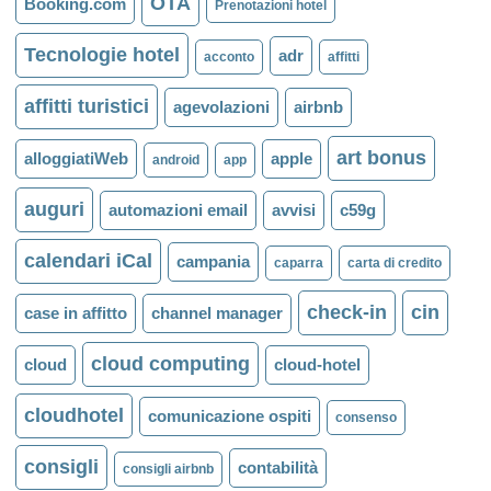
OTA
Booking.com
Prenotazioni hotel
Tecnologie hotel
adr
acconto
affitti
affitti turistici
agevolazioni
airbnb
art bonus
alloggiatiWeb
apple
android
app
auguri
automazioni email
avvisi
c59g
calendari iCal
campania
caparra
carta di credito
check-in
cin
case in affitto
channel manager
cloud computing
cloud
cloud-hotel
cloudhotel
comunicazione ospiti
consenso
consigli
contabilità
consigli airbnb