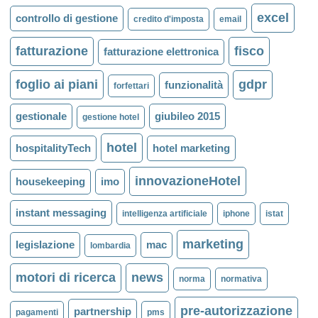
excel
controllo di gestione
credito d'imposta
email
fatturazione
fisco
fatturazione elettronica
foglio ai piani
gdpr
funzionalità
forfettari
gestionale
giubileo 2015
gestione hotel
hotel
hospitalityTech
hotel marketing
innovazioneHotel
housekeeping
imo
instant messaging
intelligenza artificiale
iphone
istat
marketing
legislazione
mac
lombardia
motori di ricerca
news
norma
normativa
pre-autorizzazione
partnership
pagamenti
pms