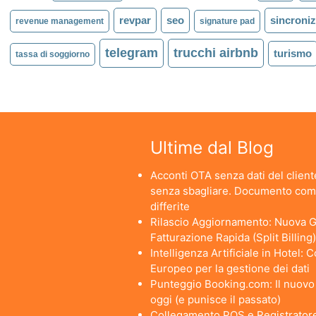
revpar
seo
sincroniz
revenue management
signature pad
telegram
trucchi airbnb
turismo
tassa di soggiorno
Ultime dal Blog
Acconti OTA senza dati del cliente
senza sbagliare. Documento comm
differite
Rilascio Aggiornamento: Nuova Ge
Fatturazione Rapida (Split Billing)
Intelligenza Artificiale in Hotel:
Europeo per la gestione dei dati
Punteggio Booking.com: Il nuovo a
oggi (e punisce il passato)
Collegamento POS e Registratore