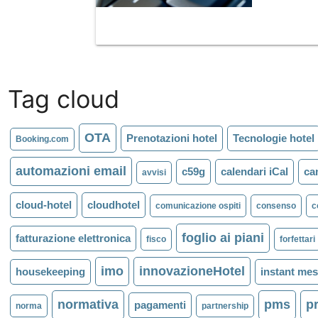
Tag cloud
OTA
Prenotazioni hotel
Tecnologie hotel
Booking.com
automazioni email
c59g
calendari iCal
ca
avvisi
cloud-hotel
cloudhotel
comunicazione ospiti
consenso
c
foglio ai piani
fatturazione elettronica
fisco
forfettari
imo
innovazioneHotel
housekeeping
instant me
normativa
pms
p
pagamenti
norma
partnership