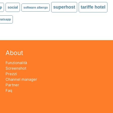
superhost
tariffe hotel
p
social
software albergo
hatsapp
About
Funzionalità
Screenshot
Prezzi
Channel manager
Partner
Faq