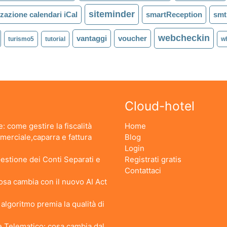
siteminder
zazione calendari iCal
smartReception
smt
webcheckin
vantaggi
voucher
turismo5
tutorial
w
Cloud-hotel
: come gestire la fiscalità
Home
erciale,caparra e fattura
Blog
Login
stione dei Conti Separati e
Registrati gratis
Contattaci
 Cosa cambia con il nuovo AI Act
lgoritmo premia la qualità di
 Telematico: cosa cambia dal