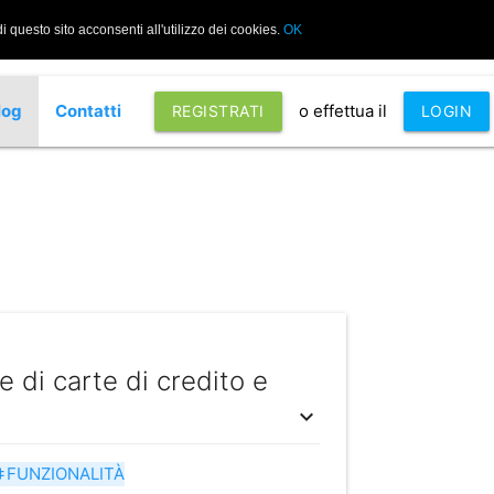
 questo sito acconsenti all'utilizzo dei cookies.
OK
log
Contatti
o effettua il
REGISTRATI
LOGIN
e di carte di credito e
expand_more
FUNZIONALITÀ
ag