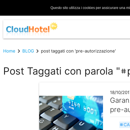
Questo sito utilizza i cookies per assicurare una m
chevron_right
chevron_right
Home
BLOG
post taggati con 'pre-autorizzazione'
Post Taggati con parola "
tag
18/10/201
Garanz
pre-au
CA
tag