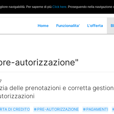
igliore navigabilità. Per saperne di più
Click here
. Proseguendo nella navigazione di
Home
Funzionalita'
L'offerta
B
pre-autorizzazione"
7
ia delle prenotazioni e corretta gestion
torizzazioni
RTA DI CREDITO
PRE-AUTORIZZAZIONE
PAGAMENTI
tag
tag
t