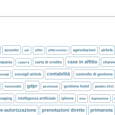
acconto
agevolazioni
airbnb
adr
affitti
affitti turistici
case in affitto
mpania
carta di credito
chann
caparra
contabilità
consigli airbnb
controllo di gestione
onsigli
gdpr
gestione hotel
funzionalità
gestionale
giubileo 2015
ssaging
intelligenza artificiale
iphone
istat
legislazione
re-autorizzazione
prenotazioni dirette
primanota