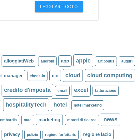
LEGGI ARTICOLO
apple
alloggiatiWeb
app
android
art bonus
auguri
cloud
cloud computing
el manager
cin
check-in
credito d'imposta
excel
email
fatturazione
hospitalityTech
hotel
hotel marketing
news
marketing
lombardia
mac
motori di ricerca
privacy
regione lazio
pulizie
regime forfettario