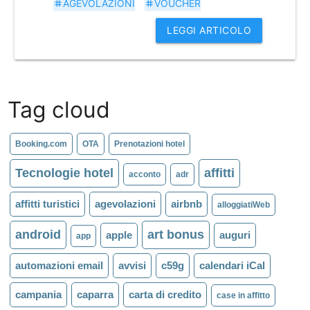
AGEVOLAZIONI
VOUCHER
tag
tag
LEGGI ARTICOLO
Tag cloud
Booking.com
OTA
Prenotazioni hotel
Tecnologie hotel
affitti
acconto
adr
affitti turistici
agevolazioni
airbnb
alloggiatiWeb
android
art bonus
apple
auguri
app
automazioni email
avvisi
c59g
calendari iCal
campania
caparra
carta di credito
case in affitto