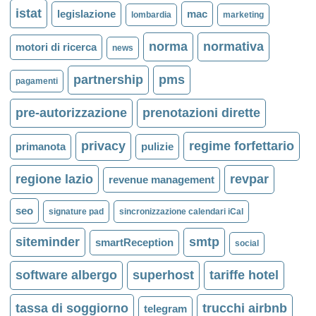
istat
legislazione
mac
lombardia
marketing
norma
normativa
motori di ricerca
news
partnership
pms
pagamenti
pre-autorizzazione
prenotazioni dirette
privacy
regime forfettario
primanota
pulizie
regione lazio
revpar
revenue management
seo
signature pad
sincronizzazione calendari iCal
siteminder
smtp
smartReception
social
software albergo
superhost
tariffe hotel
tassa di soggiorno
trucchi airbnb
telegram