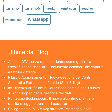
turismo
turismo5
vantaggi
tutorial
voucher
whatsapp
webcheckin
Ultime dal Blog
Acconti OTA senza dati del cliente: come gestire la
fiscalità senza sbagliare. Documento commerciale,caparra
e fattura differite
Rilascio Aggiornamento: Nuova Gestione dei Conti
Separati e Fatturazione Rapida (Split Billing)
Intelligenza Artificiale in Hotel: Cosa cambia con il nuovo
AI Act Europeo per la gestione dei dati
Punteggio Booking.com: Il nuovo algoritmo premia la
qualità di oggi (e punisce il passato)
Collegamento POS e Registratore Telematico: cosa