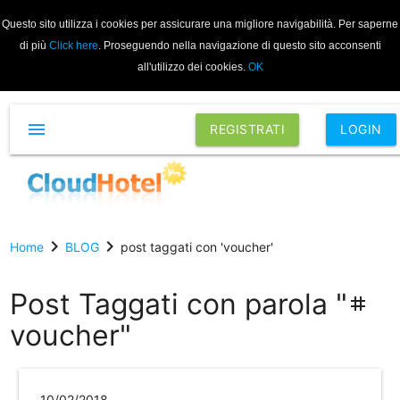
Questo sito utilizza i cookies per assicurare una migliore navigabilità. Per saperne
di più
Click here
. Proseguendo nella navigazione di questo sito acconsenti
all'utilizzo dei cookies.
OK
menu
REGISTRATI
LOGIN
chevron_right
chevron_right
Home
BLOG
post taggati con 'voucher'
Post Taggati con parola "
tag
voucher"
10/02/2018