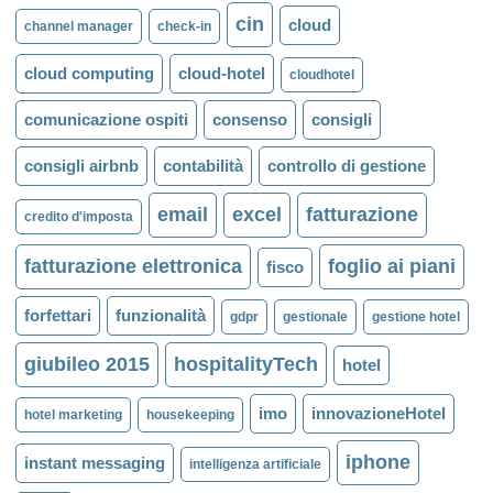
cin
cloud
channel manager
check-in
cloud computing
cloud-hotel
cloudhotel
comunicazione ospiti
consenso
consigli
consigli airbnb
contabilità
controllo di gestione
email
excel
fatturazione
credito d'imposta
fatturazione elettronica
foglio ai piani
fisco
forfettari
funzionalità
gdpr
gestionale
gestione hotel
giubileo 2015
hospitalityTech
hotel
imo
innovazioneHotel
hotel marketing
housekeeping
iphone
instant messaging
intelligenza artificiale