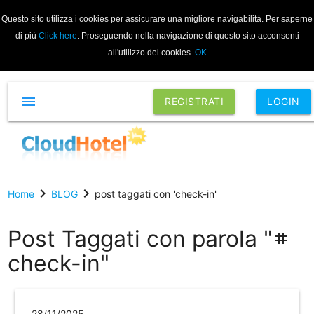
Questo sito utilizza i cookies per assicurare una migliore navigabilità. Per saperne
di più
Click here
. Proseguendo nella navigazione di questo sito acconsenti
all'utilizzo dei cookies.
OK
menu
REGISTRATI
LOGIN
chevron_right
chevron_right
Home
BLOG
post taggati con 'check-in'
Post Taggati con parola "
tag
check-in"
28/11/2025