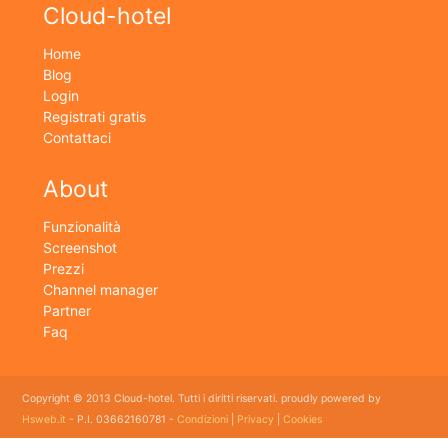
Cloud-hotel
Home
Blog
Login
Registrati gratis
Contattaci
About
Funzionalità
Screenshot
Prezzi
Channel manager
Partner
Faq
Copyright © 2013 Cloud-hotel. Tutti i diritti riservati. proudly powered by
Hsweb.it
- P.I. 03662160781 -
Condizioni
|
Privacy
|
Cookies