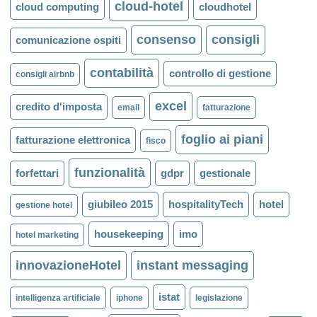
cloud-hotel
cloud computing
cloudhotel
consenso
consigli
comunicazione ospiti
contabilità
controllo di gestione
consigli airbnb
excel
credito d'imposta
email
fatturazione
foglio ai piani
fatturazione elettronica
fisco
funzionalità
forfettari
gdpr
gestionale
giubileo 2015
hospitalityTech
hotel
gestione hotel
housekeeping
imo
hotel marketing
innovazioneHotel
instant messaging
istat
intelligenza artificiale
iphone
legislazione