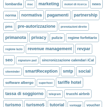
marketing
lombardia
news
mac
motori di ricerca
normativa
pagamenti
partnership
norma
pre-autorizzazione
pms
prenotazioni dirette
primanota
privacy
pulizie
regime forfettario
revenue management
revpar
regione lazio
seo
sincronizzazione calendari iCal
signature pad
smartReception
smtp
social
siteminder
tariffe hotel
software albergo
superhost
tassa di soggiorno
trucchi airbnb
telegram
turismo
turismo5
tutorial
voucher
vantaggi