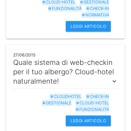
CLOUD-HOTEL
GESTIONALE
tag
tag
FUNZIONALITÀ
CHECK-IN
tag
tag
NORMATIVA
tag
LEGGI ARTICOLO
27/06/2015
Quale sistema di web-checkin
per il tuo albergo? Cloud-hotel
naturalmente!
expand_more
CLOUDHOTEL
CHECK-IN
tag
tag
GESTIONALE
CLOUD-HOTEL
tag
tag
FUNZIONALITÀ
tag
LEGGI ARTICOLO