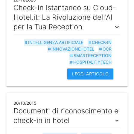
Check-in Istantaneo su Cloud-
Hotel.it: La Rivoluzione dell'AI
per la Tua Reception
expand_more
INTELLIGENZA ARTIFICIALE
CHECK-IN
tag
tag
INNOVAZIONEHOTEL
OCR
tag
tag
SMARTRECEPTION
tag
HOSPITALITYTECH
tag
LEGGI ARTICOLO
30/10/2015
Documenti di riconoscimento e
check-in in hotel
expand_more