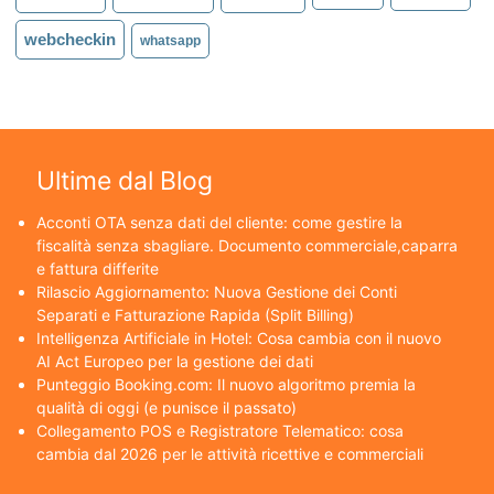
webcheckin
whatsapp
Ultime dal Blog
Acconti OTA senza dati del cliente: come gestire la
fiscalità senza sbagliare. Documento commerciale,caparra
e fattura differite
Rilascio Aggiornamento: Nuova Gestione dei Conti
Separati e Fatturazione Rapida (Split Billing)
Intelligenza Artificiale in Hotel: Cosa cambia con il nuovo
AI Act Europeo per la gestione dei dati
Punteggio Booking.com: Il nuovo algoritmo premia la
qualità di oggi (e punisce il passato)
Collegamento POS e Registratore Telematico: cosa
cambia dal 2026 per le attività ricettive e commerciali