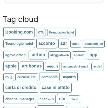
Tag cloud
Booking.com
OTA
Prenotazioni hotel
acconto
adr
Tecnologie hotel
affitti
affitti turistici
airbnb
app
agevolazioni
alloggiatiWeb
android
apple
art bonus
auguri
automazioni email
avvisi
campania
caparra
c59g
calendari iCal
carta di credito
case in affitto
cin
channel manager
check-in
cloud