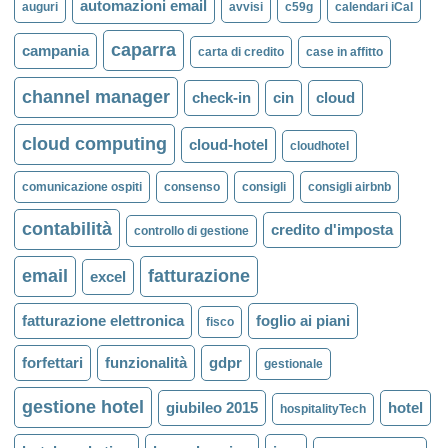
automazioni email
auguri
avvisi
c59g
calendari iCal
caparra
campania
carta di credito
case in affitto
channel manager
check-in
cin
cloud
cloud computing
cloud-hotel
cloudhotel
comunicazione ospiti
consenso
consigli
consigli airbnb
contabilità
credito d'imposta
controllo di gestione
email
fatturazione
excel
fatturazione elettronica
foglio ai piani
fisco
forfettari
funzionalità
gdpr
gestionale
gestione hotel
giubileo 2015
hotel
hospitalityTech