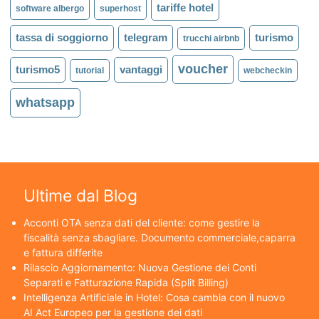
tariffe hotel
software albergo
superhost
tassa di soggiorno
telegram
turismo
trucchi airbnb
voucher
turismo5
vantaggi
tutorial
webcheckin
whatsapp
Ultime dal Blog
Acconti OTA senza dati del cliente: come gestire la
fiscalità senza sbagliare. Documento commerciale,caparra
e fattura differite
Rilascio Aggiornamento: Nuova Gestione dei Conti
Separati e Fatturazione Rapida (Split Billing)
Intelligenza Artificiale in Hotel: Cosa cambia con il nuovo
AI Act Europeo per la gestione dei dati