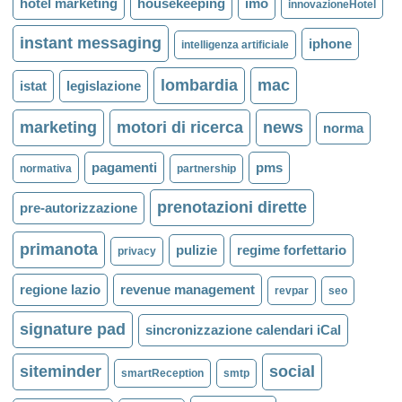
hotel marketing
housekeeping
imo
innovazioneHotel
instant messaging
iphone
intelligenza artificiale
lombardia
mac
istat
legislazione
marketing
motori di ricerca
news
norma
pagamenti
pms
normativa
partnership
prenotazioni dirette
pre-autorizzazione
primanota
pulizie
regime forfettario
privacy
regione lazio
revenue management
revpar
seo
signature pad
sincronizzazione calendari iCal
siteminder
social
smartReception
smtp