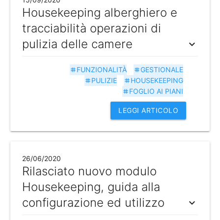
Housekeeping alberghiero e
tracciabilità operazioni di
pulizia delle camere
expand_more
FUNZIONALITÀ
GESTIONALE
tag
tag
PULIZIE
HOUSEKEEPING
tag
tag
FOGLIO AI PIANI
tag
LEGGI ARTICOLO
26/06/2020
Rilasciato nuovo modulo
Housekeeping, guida alla
configurazione ed utilizzo
expand_more