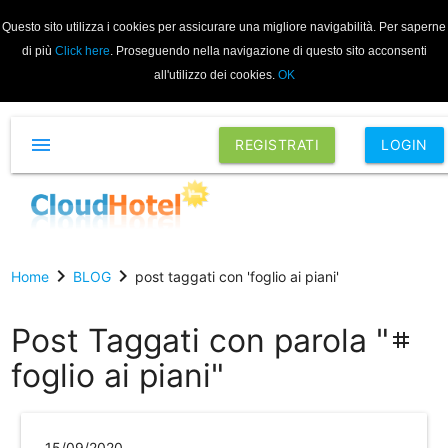
Questo sito utilizza i cookies per assicurare una migliore navigabilità. Per saperne
di più
Click here
. Proseguendo nella navigazione di questo sito acconsenti
all'utilizzo dei cookies.
OK
menu
REGISTRATI
LOGIN
chevron_right
chevron_right
Home
BLOG
post taggati con 'foglio ai piani'
Post Taggati con parola "
tag
foglio ai piani"
15/09/2020