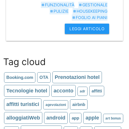
FUNZIONALITÀ
GESTIONALE
tag
tag
PULIZIE
HOUSEKEEPING
tag
tag
FOGLIO AI PIANI
tag
LEGGI ARTICOLO
Tag cloud
Prenotazioni hotel
Booking.com
OTA
Tecnologie hotel
acconto
affitti
adr
affitti turistici
airbnb
agevolazioni
alloggiatiWeb
android
apple
app
art bonus