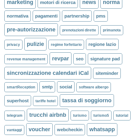
marketing
news
norma
motori di ricerca
normativa
pagamenti
partnership
pms
pre-autorizzazione
prenotazioni dirette
primanota
pulizie
regione lazio
privacy
regime forfettario
revpar
seo
signature pad
revenue management
sincronizzazione calendari iCal
siteminder
smtp
social
smartReception
software albergo
tassa di soggiorno
superhost
tariffe hotel
trucchi airbnb
telegram
turismo
turismo5
tutorial
voucher
whatsapp
webcheckin
vantaggi