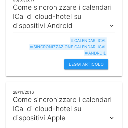
Come sincronizzare i calendari
ICal di cloud-hotel su
dispositivi Android
expand_more
CALENDARI ICAL
tag
SINCRONIZZAZIONE CALENDARI ICAL
tag
ANDROID
tag
LEGGI ARTICOLO
28/11/2016
Come sincronizzare i calendari
ICal di cloud-hotel su
dispositivi Apple
expand_more