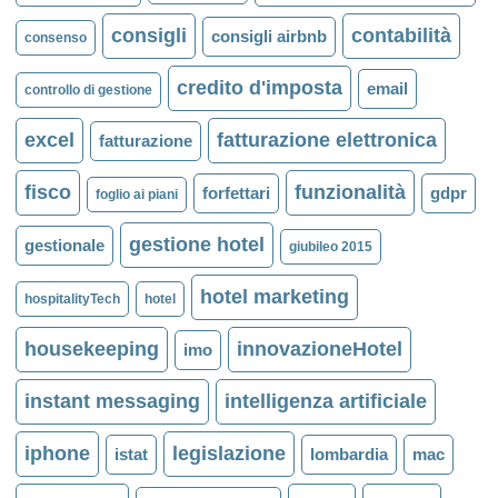
consigli
contabilità
consigli airbnb
consenso
credito d'imposta
email
controllo di gestione
excel
fatturazione elettronica
fatturazione
fisco
funzionalità
forfettari
gdpr
foglio ai piani
gestione hotel
gestionale
giubileo 2015
hotel marketing
hospitalityTech
hotel
housekeeping
innovazioneHotel
imo
instant messaging
intelligenza artificiale
iphone
legislazione
istat
lombardia
mac