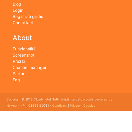
Blog
Login
Registrati gratis
Contattaci
About
Funzionalità
Screenshot
Prezzi
Channel manager
Partner
Faq
Copyright © 2013 Cloud-hotel. Tutti i diritti riservati. proudly powered by
Hsweb.it
- P.I. 03662160781 -
Condizioni
|
Privacy
|
Cookies
Sei alla ricerca di un buon software per il tuo Hotel? Il software gestionale hotel completo e
flessibile che soddisfa e esigenze di organizzazione e controllo delle strutture ricettive con
booking online e revenue management, cloud hotel e' un software gestionale completo e