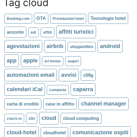
Tag cloud
OTA
Tecnologie hotel
Booking.com
Prenotazioni hotel
affitti turistici
acconto
adr
affitti
agevolazioni
airbnb
android
alloggiatiWeb
app
apple
art bonus
auguri
automazioni email
avvisi
c59g
calendari iCal
caparra
campania
channel manager
carta di credito
case in affitto
cloud
cin
cloud computing
check-in
cloud-hotel
comunicazione ospiti
cloudhotel