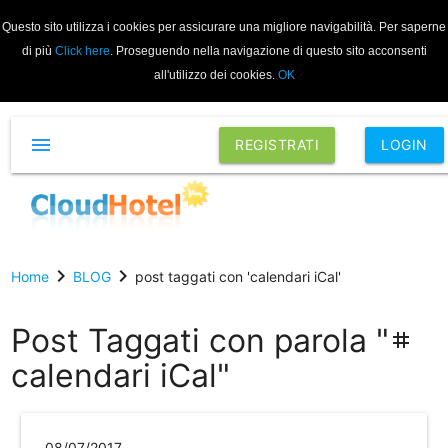
Questo sito utilizza i cookies per assicurare una migliore navigabilità. Per saperne
di più
Click here
. Proseguendo nella navigazione di questo sito acconsenti
all'utilizzo dei cookies.
OK
menu
REGISTRATI
LOGIN
chevron_right
chevron_right
Home
BLOG
post taggati con 'calendari iCal'
Post Taggati con parola "
tag
calendari iCal"
08/07/2017