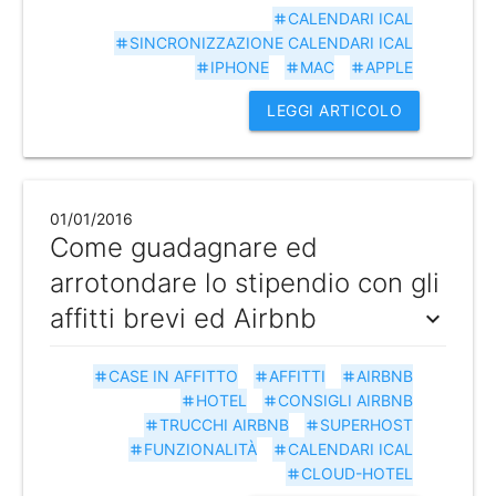
CALENDARI ICAL
tag
SINCRONIZZAZIONE CALENDARI ICAL
tag
IPHONE
MAC
APPLE
tag
tag
tag
LEGGI ARTICOLO
01/01/2016
Come guadagnare ed
arrotondare lo stipendio con gli
affitti brevi ed Airbnb
expand_more
CASE IN AFFITTO
AFFITTI
AIRBNB
tag
tag
tag
HOTEL
CONSIGLI AIRBNB
tag
tag
TRUCCHI AIRBNB
SUPERHOST
tag
tag
FUNZIONALITÀ
CALENDARI ICAL
tag
tag
CLOUD-HOTEL
tag