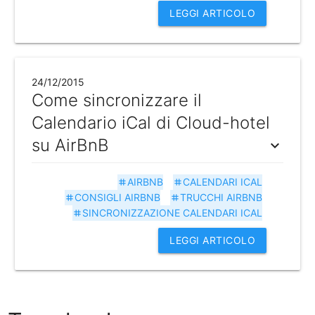
LEGGI ARTICOLO
24/12/2015
Come sincronizzare il
Calendario iCal di Cloud-hotel
su AirBnB
expand_more
AIRBNB
CALENDARI ICAL
tag
tag
CONSIGLI AIRBNB
TRUCCHI AIRBNB
tag
tag
SINCRONIZZAZIONE CALENDARI ICAL
tag
LEGGI ARTICOLO