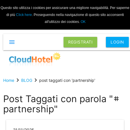
Questo sito utilizza i cookies per assicurare una migliore navigabilità. Per saperne
di più
Click here
. Proseguendo nella navigazione di questo sito acconsenti
all'utilizzo dei cookies.
OK
menu
REGISTRATI
LOGIN
chevron_right
chevron_right
Home
BLOG
post taggati con 'partnership'
Post Taggati con parola "
tag
partnership"
21/11/2025