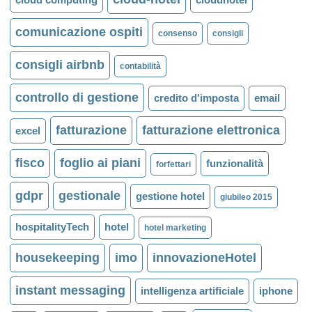
comunicazione ospiti
consenso
consigli
consigli airbnb
contabilità
controllo di gestione
credito d'imposta
email
fatturazione
fatturazione elettronica
excel
fisco
foglio ai piani
funzionalità
forfettari
gdpr
gestionale
gestione hotel
giubileo 2015
hospitalityTech
hotel
hotel marketing
housekeeping
imo
innovazioneHotel
instant messaging
intelligenza artificiale
iphone