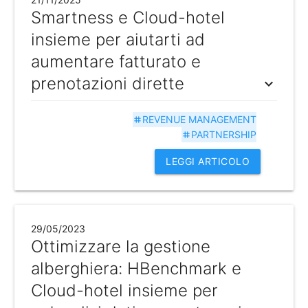
Smartness e Cloud-hotel
insieme per aiutarti ad
aumentare fatturato e
prenotazioni dirette
expand_more
REVENUE MANAGEMENT
tag
PARTNERSHIP
tag
LEGGI ARTICOLO
29/05/2023
Ottimizzare la gestione
alberghiera: HBenchmark e
Cloud-hotel insieme per