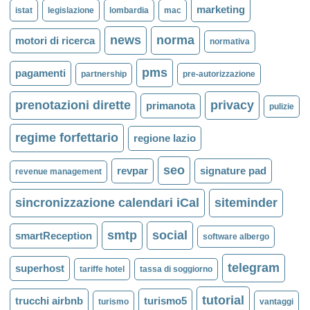
marketing
istat
legislazione
lombardia
mac
news
norma
motori di ricerca
normativa
pms
pagamenti
partnership
pre-autorizzazione
prenotazioni dirette
privacy
primanota
pulizie
regime forfettario
regione lazio
seo
revpar
signature pad
revenue management
sincronizzazione calendari iCal
siteminder
smtp
social
smartReception
software albergo
telegram
superhost
tariffe hotel
tassa di soggiorno
tutorial
trucchi airbnb
turismo5
turismo
vantaggi