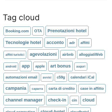
Tag cloud
Prenotazioni hotel
Booking.com
OTA
Tecnologie hotel
acconto
adr
affitti
agevolazioni
airbnb
alloggiatiWeb
affitti turistici
app
art bonus
apple
android
auguri
automazioni email
c59g
calendari iCal
avvisi
campania
carta di credito
case in affitto
caparra
channel manager
check-in
cloud
cin
cloud-hotel
cloud computing
cloudhotel