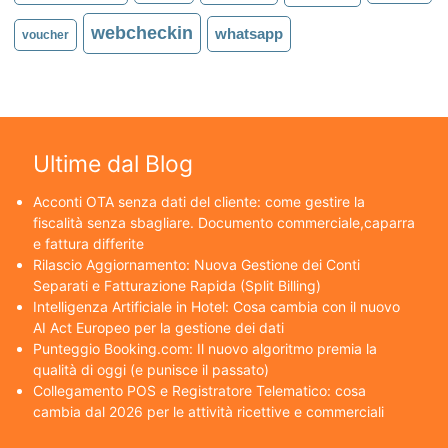
webcheckin
whatsapp
voucher
Ultime dal Blog
Acconti OTA senza dati del cliente: come gestire la
fiscalità senza sbagliare. Documento commerciale,caparra
e fattura differite
Rilascio Aggiornamento: Nuova Gestione dei Conti
Separati e Fatturazione Rapida (Split Billing)
Intelligenza Artificiale in Hotel: Cosa cambia con il nuovo
AI Act Europeo per la gestione dei dati
Punteggio Booking.com: Il nuovo algoritmo premia la
qualità di oggi (e punisce il passato)
Collegamento POS e Registratore Telematico: cosa
cambia dal 2026 per le attività ricettive e commerciali