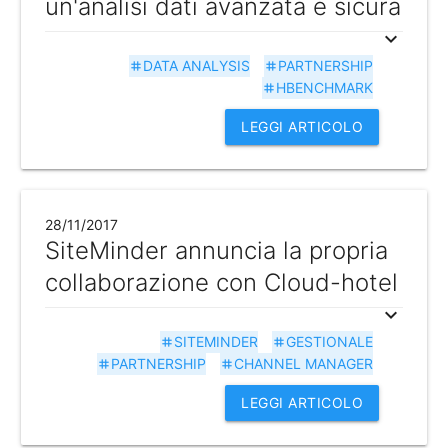
un'analisi dati avanzata e sicura
expand_more
DATA ANALYSIS
PARTNERSHIP
tag
tag
HBENCHMARK
tag
LEGGI ARTICOLO
28/11/2017
SiteMinder annuncia la propria
collaborazione con Cloud-hotel
expand_more
SITEMINDER
GESTIONALE
tag
tag
PARTNERSHIP
CHANNEL MANAGER
tag
tag
LEGGI ARTICOLO