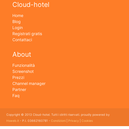
Cloud-hotel
Home
Blog
Login
Registrati gratis
Contattaci
About
Funzionalità
Screenshot
Prezzi
Channel manager
Partner
Faq
Copyright © 2013 Cloud-hotel. Tutti i diritti riservati. proudly powered by
Hsweb.it
- P.I. 03662160781 -
Condizioni
|
Privacy
|
Cookies