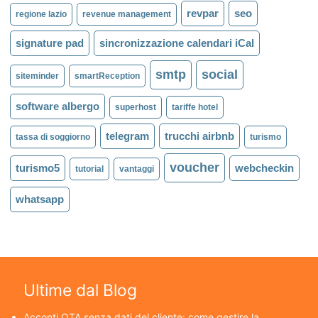
revpar
seo
regione lazio
revenue management
signature pad
sincronizzazione calendari iCal
smtp
social
siteminder
smartReception
software albergo
superhost
tariffe hotel
telegram
trucchi airbnb
tassa di soggiorno
turismo
voucher
turismo5
webcheckin
tutorial
vantaggi
whatsapp
Ultime dal Blog
Acconti OTA senza dati del cliente: come gestire la