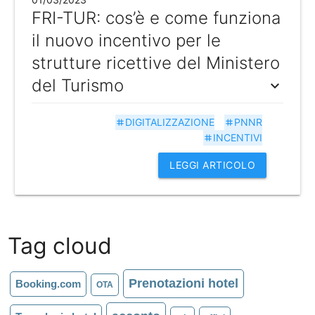
FRI-TUR: cos’è e come funziona
il nuovo incentivo per le
strutture ricettive del Ministero
del Turismo
expand_more
DIGITALIZZAZIONE
PNNR
tag
tag
INCENTIVI
tag
LEGGI ARTICOLO
Tag cloud
Prenotazioni hotel
Booking.com
OTA