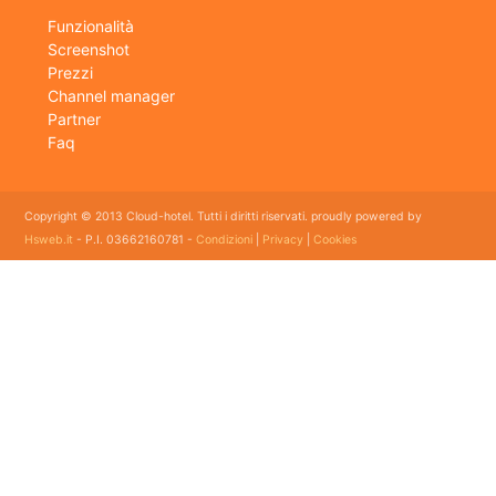
Funzionalità
Screenshot
Prezzi
Channel manager
Partner
Faq
Copyright © 2013 Cloud-hotel. Tutti i diritti riservati. proudly powered by
Hsweb.it
- P.I. 03662160781 -
Condizioni
|
Privacy
|
Cookies
Sei alla ricerca di un buon software per il tuo Hotel? Il software gestionale hotel completo e
flessibile che soddisfa e esigenze di organizzazione e controllo delle strutture ricettive con
booking online e revenue management, cloud hotel e' un software gestionale completo e
facile da usare per hotel, b&b, agriturismi, campeggi, case vacanze. Il gestionale b&b che
cercavi semplice da usare esiste ed è cloud!
E' lo strumento perfetto per la gestione online di piccoli e grandi Hotel, Alberghi, bed and
breakfast, Agriturismi, Pensioni, Affittacamere; tra le sue funzioni principali: catalogo
camere, planning prenotazioni, rubrica clienti, schedine di pubblica sicurezza, modelli istat
mensile e giornaliero, web checkin.
Programma gestionale alberghiero per strutture ricettive economico adatto per hotel bed