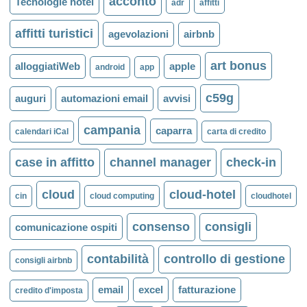
acconto
Tecnologie hotel
adr
affitti
affitti turistici
agevolazioni
airbnb
art bonus
alloggiatiWeb
apple
android
app
c59g
auguri
automazioni email
avvisi
campania
caparra
calendari iCal
carta di credito
case in affitto
channel manager
check-in
cloud
cloud-hotel
cin
cloud computing
cloudhotel
consenso
consigli
comunicazione ospiti
contabilità
controllo di gestione
consigli airbnb
email
excel
fatturazione
credito d'imposta