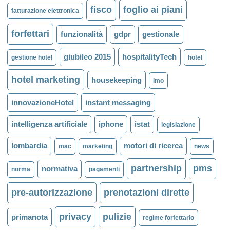
fisco
foglio ai piani
fatturazione elettronica
forfettari
funzionalità
gdpr
gestionale
giubileo 2015
hospitalityTech
gestione hotel
hotel
hotel marketing
housekeeping
imo
innovazioneHotel
instant messaging
intelligenza artificiale
iphone
istat
legislazione
lombardia
motori di ricerca
mac
marketing
news
partnership
pms
normativa
norma
pagamenti
pre-autorizzazione
prenotazioni dirette
privacy
pulizie
primanota
regime forfettario