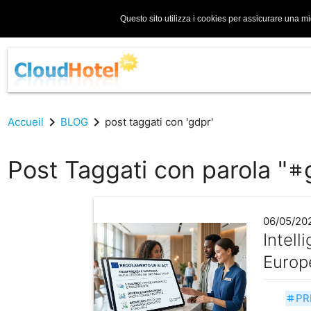
Questo sito utilizza i cookies per assicurare una mi
chevron_right
chevron_right
Accueil
BLOG
post taggati con 'gdpr'
Post Taggati con parola "
tag
06/05/20
Intell
Europe
PR
tag