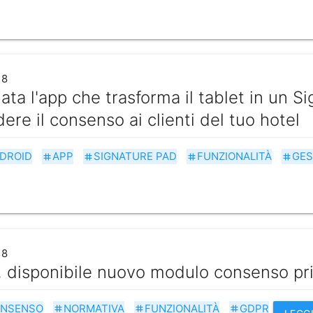
18
iata l'app che trasforma il tablet in un S
dere il consenso ai clienti del tuo hotel
DROID
APP
SIGNATURE PAD
FUNZIONALITÀ
GES
tag
tag
tag
tag
18
 disponibile nuovo modulo consenso pr
NSENSO
NORMATIVA
FUNZIONALITÀ
GDPR
tag
tag
tag