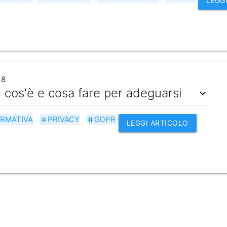
LEGG
18
cos'è e cosa fare per adeguarsi
expand_more
RMATIVA
PRIVACY
GDPR
tag
tag
LEGGI ARTICOLO