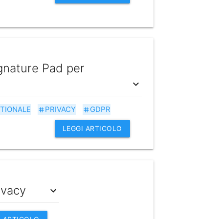
ignature Pad per
expand_more
TIONALE
PRIVACY
GDPR
tag
tag
LEGGI ARTICOLO
ivacy
expand_more