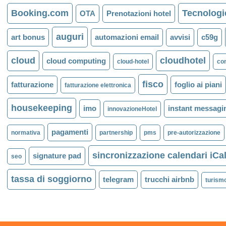
Booking.com
Tecnologi
OTA
Prenotazioni hotel
auguri
art bonus
automazioni email
avvisi
c59g
cloud
cloudhotel
cloud computing
cloud-hotel
co
fisco
fatturazione
foglio ai piani
fatturazione elettronica
housekeeping
imo
instant messagi
innovazioneHotel
pagamenti
normativa
partnership
pms
pre-autorizzazione
sincronizzazione calendari iCa
signature pad
seo
tassa di soggiorno
telegram
trucchi airbnb
turism