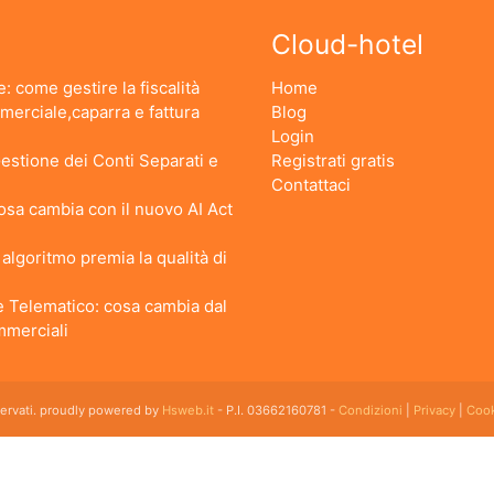
Cloud-hotel
: come gestire la fiscalità
Home
erciale,caparra e fattura
Blog
Login
stione dei Conti Separati e
Registrati gratis
Contattaci
 Cosa cambia con il nuovo AI Act
lgoritmo premia la qualità di
 Telematico: cosa cambia dal
ommerciali
iservati. proudly powered by
Hsweb.it
- P.I. 03662160781 -
Condizioni
|
Privacy
|
Cook
 flessibile che soddisfa e esigenze di organizzazione e controllo delle strutture ricettive con
emplice da usare esiste ed è cloud!