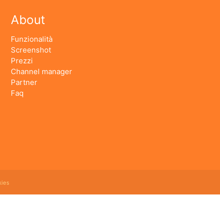
About
Funzionalità
Screenshot
Prezzi
Channel manager
Partner
Faq
ies
 booking online e revenue management, cloud hotel e' un software gestionale completo e facile