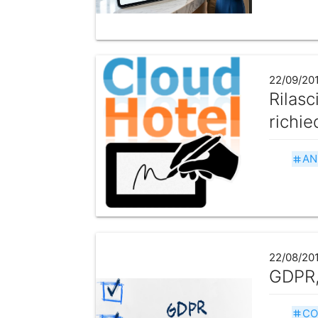
22/09/20
Rilasc
richie
AN
tag
22/08/20
GDPR,
CO
tag