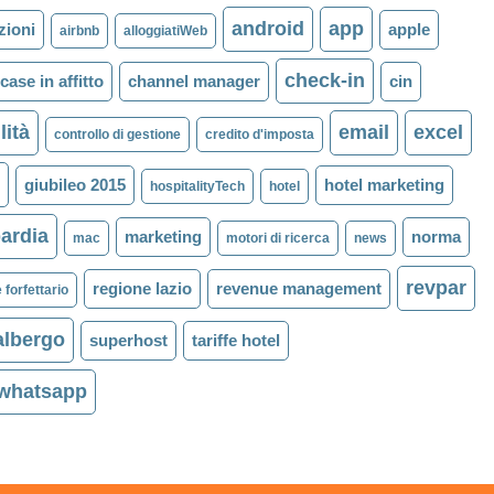
android
app
zioni
apple
airbnb
alloggiatiWeb
check-in
case in affitto
channel manager
cin
lità
email
excel
controllo di gestione
credito d'imposta
l
giubileo 2015
hotel marketing
hospitalityTech
hotel
ardia
marketing
norma
mac
motori di ricerca
news
revpar
regione lazio
revenue management
 forfettario
albergo
superhost
tariffe hotel
whatsapp