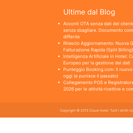
Ultime dal Blog
Acconti OTA senza dati del cliente
senza sbagliare. Documento comm
differite
Rilascio Aggiornamento: Nuova Ge
Fatturazione Rapida (Split Billing)
Intelligenza Artificiale in Hotel:
Europeo per la gestione dei dati
Punteggio Booking.com: Il nuovo a
oggi (e punisce il passato)
Collegamento POS e Registratore
2026 per le attività ricettive e c
Copyright © 2013 Cloud-hotel. Tutti i diritti r
Sei alla ricerca di un buon software per il tuo Hotel? Il software gestionale hotel completo e
da usare per hotel, b&b, agriturismi, campeggi, case vacanze. Il gestionale b&b che cercavi s