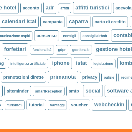
e hotel
adr
affitti turistici
acconto
agevola
affitti
calendari iCal
caparra
campania
carta di credito
contabi
consenso
municazione ospiti
consigli
consigli airbnb
forfettari
gestione hote
funzionalità
gdpr
gestionale
iphone
istat
lomb
ng
intelligenza artificiale
legislazione
primanota
prenotazioni dirette
privacy
pulizie
regime
l
social
software 
siteminder
smtp
smartReception
webcheckin
tutorial
voucher
o
turismo5
vantaggi