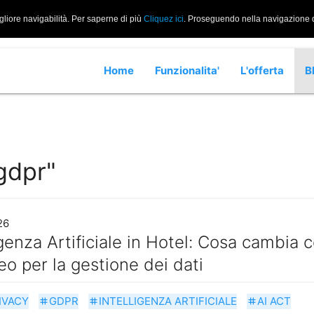
gliore navigabilità. Per saperne di più
Cliquez ici
. Proseguendo nella navigazione di
Home
Funzionalita'
L'offerta
B
gdpr"
26
igenza Artificiale in Hotel: Cosa cambia 
o per la gestione dei dati
IVACY
GDPR
INTELLIGENZA ARTIFICIALE
AI ACT
tag
tag
tag