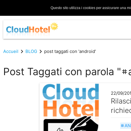
Questo sito utilizza i cookies per assicurare una mi
chevron_right
chevron_right
Accueil
BLOG
post taggati con 'android'
Post Taggati con parola "
tag
22/09/20
Rilasc
richie
AN
tag