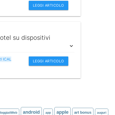
LEGGI ARTICOLO
tel su dispositivi
expand_more
I ICAL
LEGGI ARTICOLO
android
apple
art bonus
lloggiatiWeb
app
auguri