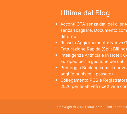
Ultime dal Blog
Acconti OTA senza dati del cliente
senza sbagliare. Documento comm
differite
Rilascio Aggiornamento: Nuova Ge
Fatturazione Rapida (Split Billing)
Intelligenza Artificiale in Hotel:
Europeo per la gestione dei dati
Punteggio Booking.com: Il nuovo a
oggi (e punisce il passato)
Collegamento POS e Registratore
2026 per le attività ricettive e c
Copyright © 2013 Cloud-hotel. Tutti i diritti r
Sei alla ricerca di un buon software per il tuo Hotel? Il software gestionale hotel completo e
da usare per hotel, b&b, agriturismi, campeggi, case vacanze. Il gestionale b&b che cercavi s