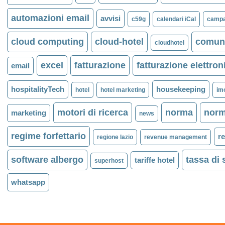
automazioni email
avvisi
c59g
calendari iCal
campa
cloud computing
cloud-hotel
comuni
cloudhotel
excel
fatturazione
fatturazione elettron
email
hospitalityTech
housekeeping
hotel
hotel marketing
im
motori di ricerca
norma
norm
marketing
news
regime forfettario
r
regione lazio
revenue management
software albergo
tassa di
tariffe hotel
superhost
whatsapp