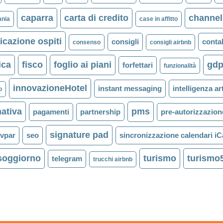
caparra
carta di credito
channe
nia
case in affitto
cazione ospiti
consigli
contab
consenso
consigli airbnb
ica
fisco
foglio ai piani
gdp
forfettari
funzionalità
innovazioneHotel
instant messaging
intelligenza art
o
ativa
pms
pagamenti
partnership
pre-autorizzazion
signature pad
evpar
seo
sincronizzazione calendari iC
 soggiorno
turismo
turismo
telegram
trucchi airbnb