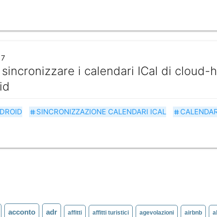
17
incronizzare i calendari ICal di cloud-ho
id
DROID
SINCRONIZZAZIONE CALENDARI ICAL
CALENDAR
tag
tag
acconto
adr
affitti
affitti turistici
agevolazioni
airbnb
a