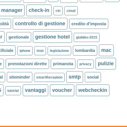
l manager
check-in
cin
cloud
controllo di gestione
ilità
credito d'imposta
r
gestione hotel
gestionale
giubileo 2015
mac
ificiale
lombardia
iphone
istat
legislazione
pulizie
e
prenotazioni dirette
primanota
privacy
smtp
al
siteminder
social
smartReception
5
vantaggi
voucher
webcheckin
tutorial