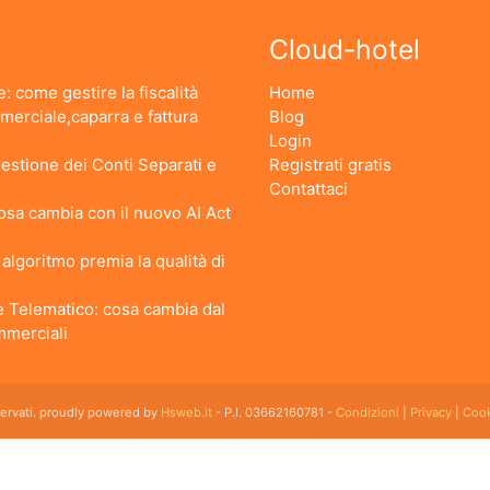
Cloud-hotel
: come gestire la fiscalità
Home
erciale,caparra e fattura
Blog
Login
stione dei Conti Separati e
Registrati gratis
Contattaci
 Cosa cambia con il nuovo AI Act
lgoritmo premia la qualità di
 Telematico: cosa cambia dal
ommerciali
iservati. proudly powered by
Hsweb.it
- P.I. 03662160781 -
Condizioni
|
Privacy
|
Cook
 flessibile che soddisfa e esigenze di organizzazione e controllo delle strutture ricettive con
emplice da usare esiste ed è cloud!