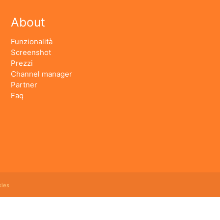
About
Funzionalità
Screenshot
Prezzi
Channel manager
Partner
Faq
ies
 booking online e revenue management, cloud hotel e' un software gestionale completo e facile