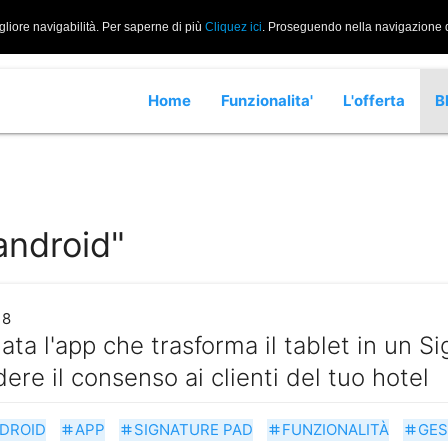
gliore navigabilità. Per saperne di più
Cliquez ici
. Proseguendo nella navigazione di
Home
Funzionalita'
L'offerta
B
android"
18
iata l'app che trasforma il tablet in un S
dere il consenso ai clienti del tuo hotel
DROID
APP
SIGNATURE PAD
FUNZIONALITÀ
GES
tag
tag
tag
tag