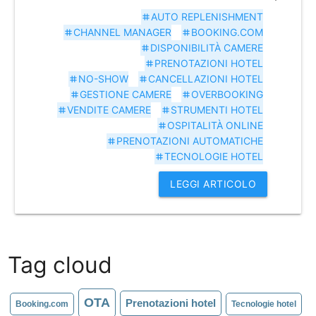
AUTO REPLENISHMENT
tag
CHANNEL MANAGER
BOOKING.COM
tag
tag
DISPONIBILITÀ CAMERE
tag
PRENOTAZIONI HOTEL
tag
NO-SHOW
CANCELLAZIONI HOTEL
tag
tag
GESTIONE CAMERE
OVERBOOKING
tag
tag
VENDITE CAMERE
STRUMENTI HOTEL
tag
tag
OSPITALITÀ ONLINE
tag
PRENOTAZIONI AUTOMATICHE
tag
TECNOLOGIE HOTEL
tag
LEGGI ARTICOLO
Tag cloud
OTA
Prenotazioni hotel
Booking.com
Tecnologie hotel