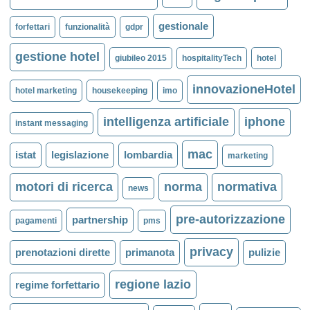
gestionale
forfettari
funzionalità
gdpr
gestione hotel
giubileo 2015
hospitalityTech
hotel
innovazioneHotel
hotel marketing
housekeeping
imo
intelligenza artificiale
iphone
instant messaging
mac
istat
legislazione
lombardia
marketing
motori di ricerca
norma
normativa
news
pre-autorizzazione
partnership
pagamenti
pms
privacy
prenotazioni dirette
primanota
pulizie
regione lazio
regime forfettario