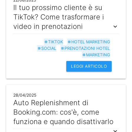
Il tuo prossimo cliente è su
TikTok? Come trasformare i
video in prenotazioni
expand_more
TIKTOK
HOTEL MARKETING
tag
tag
SOCIAL
PRENOTAZIONI HOTEL
tag
tag
MARKETING
tag
LEGGI ARTICOLO
28/04/2025
Auto Replenishment di
Booking.com: cos'è, come
funziona e quando disattivarlo
expand_more