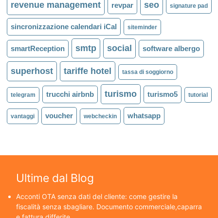
revenue management
seo
revpar
signature pad
sincronizzazione calendari iCal
siteminder
smtp
social
smartReception
software albergo
superhost
tariffe hotel
tassa di soggiorno
turismo
trucchi airbnb
turismo5
telegram
tutorial
voucher
whatsapp
vantaggi
webcheckin
Ultime dal Blog
Acconti OTA senza dati del cliente: come gestire la
fiscalità senza sbagliare. Documento commerciale,caparra
e fattura differite