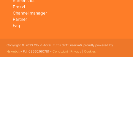
Screenshot
Prezzi
Channel manager
Partner
Faq
Copyright © 2013 Cloud-hotel. Tutti i diritti riservati. proudly powered by
Hsweb.it
- P.I. 03662160781 -
Condizioni
|
Privacy
|
Cookies
Sei alla ricerca di un buon software per il tuo Hotel? Il software gestionale hotel completo e
flessibile che soddisfa e esigenze di organizzazione e controllo delle strutture ricettive con
booking online e revenue management, cloud hotel e' un software gestionale completo e
facile da usare per hotel, b&b, agriturismi, campeggi, case vacanze. Il gestionale b&b che
cercavi semplice da usare esiste ed è cloud!
E' lo strumento perfetto per la gestione online di piccoli e grandi Hotel, Alberghi, bed and
breakfast, Agriturismi, Pensioni, Affittacamere; tra le sue funzioni principali: catalogo
camere, planning prenotazioni, rubrica clienti, schedine di pubblica sicurezza, modelli istat
mensile e giornaliero, web checkin.
Programma gestionale alberghiero per strutture ricettive economico adatto per hotel bed
and breakfast ed agriturismo con tutte le funzioni dei grandi gestionali ad un prezzo
accessibile con molti servizi a supporto dei clienti. Ormai uno dei migliori gestionali alberghieri