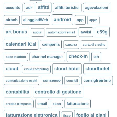
affitti
acconto
adr
affitti turistici
agevolazioni
android
airbnb
alloggiatiWeb
app
apple
art bonus
c59g
avvisi
auguri
automazioni email
calendari iCal
campania
caparra
carta di credito
check-in
channel manager
cin
case in affitto
cloud
cloud-hotel
cloudhotel
cloud computing
consenso
consigli airbnb
comunicazione ospiti
consigli
contabilità
controllo di gestione
email
fatturazione
credito d'imposta
excel
fatturazione elettronica
foglio ai piani
fisco