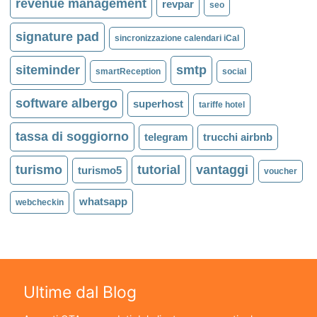
revenue management
revpar
seo
signature pad
sincronizzazione calendari iCal
siteminder
smtp
smartReception
social
software albergo
superhost
tariffe hotel
tassa di soggiorno
telegram
trucchi airbnb
turismo
tutorial
vantaggi
turismo5
voucher
whatsapp
webcheckin
Ultime dal Blog