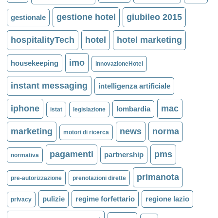
gestione hotel
giubileo 2015
gestionale
hospitalityTech
hotel
hotel marketing
imo
housekeeping
innovazioneHotel
instant messaging
intelligenza artificiale
iphone
mac
lombardia
istat
legislazione
marketing
news
norma
motori di ricerca
pagamenti
pms
partnership
normativa
primanota
pre-autorizzazione
prenotazioni dirette
pulizie
regime forfettario
regione lazio
privacy