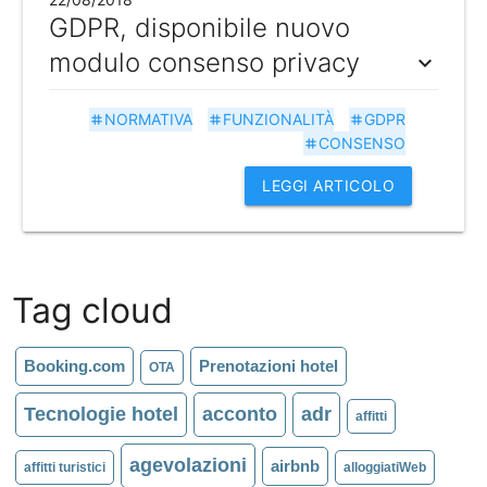
GDPR, disponibile nuovo
modulo consenso privacy
expand_more
NORMATIVA
FUNZIONALITÀ
GDPR
tag
tag
tag
CONSENSO
tag
LEGGI ARTICOLO
Tag cloud
Booking.com
Prenotazioni hotel
OTA
Tecnologie hotel
acconto
adr
affitti
agevolazioni
airbnb
affitti turistici
alloggiatiWeb