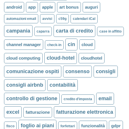
android
app
apple
art bonus
auguri
automazioni email
avvisi
c59g
calendari iCal
campania
carta di credito
caparra
case in affitto
cin
channel manager
cloud
check-in
cloud-hotel
cloud computing
cloudhotel
comunicazione ospiti
consenso
consigli
consigli airbnb
contabilità
controllo di gestione
email
credito d'imposta
excel
fatturazione elettronica
fatturazione
foglio ai piani
funzionalità
gdpr
fisco
forfettari