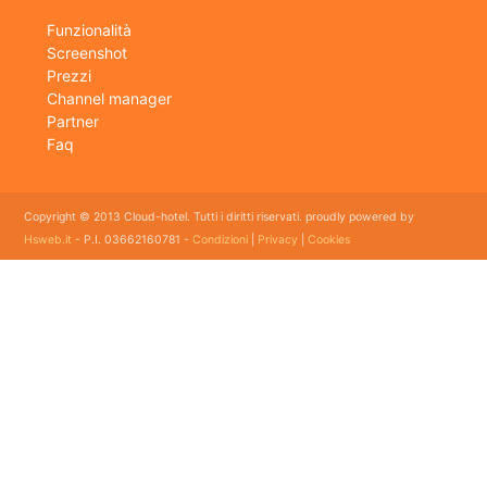
Funzionalità
Screenshot
Prezzi
Channel manager
Partner
Faq
Copyright © 2013 Cloud-hotel. Tutti i diritti riservati. proudly powered by
Hsweb.it
- P.I. 03662160781 -
Condizioni
|
Privacy
|
Cookies
Sei alla ricerca di un buon software per il tuo Hotel? Il software gestionale hotel completo e
flessibile che soddisfa e esigenze di organizzazione e controllo delle strutture ricettive con
booking online e revenue management, cloud hotel e' un software gestionale completo e
facile da usare per hotel, b&b, agriturismi, campeggi, case vacanze. Il gestionale b&b che
cercavi semplice da usare esiste ed è cloud!
E' lo strumento perfetto per la gestione online di piccoli e grandi Hotel, Alberghi, bed and
breakfast, Agriturismi, Pensioni, Affittacamere; tra le sue funzioni principali: catalogo
camere, planning prenotazioni, rubrica clienti, schedine di pubblica sicurezza, modelli istat
mensile e giornaliero, web checkin.
Programma gestionale alberghiero per strutture ricettive economico adatto per hotel bed