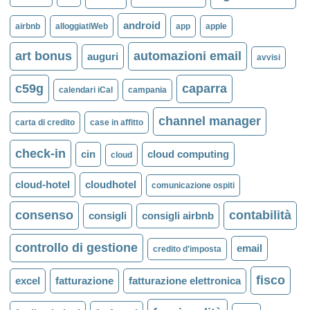
android
airbnb
alloggiatiWeb
app
apple
art bonus
automazioni email
auguri
avvisi
c59g
caparra
calendari iCal
campania
channel manager
carta di credito
case in affitto
check-in
cin
cloud computing
cloud
cloud-hotel
cloudhotel
comunicazione ospiti
consenso
contabilità
consigli
consigli airbnb
controllo di gestione
email
credito d'imposta
fisco
excel
fatturazione
fatturazione elettronica