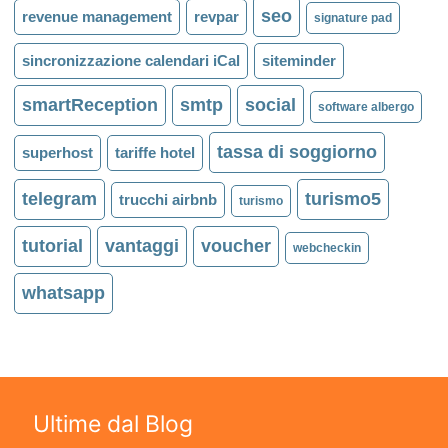
seo
revenue management
revpar
signature pad
sincronizzazione calendari iCal
siteminder
smartReception
smtp
social
software albergo
tassa di soggiorno
superhost
tariffe hotel
telegram
turismo5
trucchi airbnb
turismo
tutorial
vantaggi
voucher
webcheckin
whatsapp
Ultime dal Blog