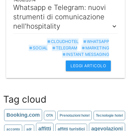
Whatsapp e Telegram: nuovi
strumenti di comunicazione
nell'hospitality
expand_more
CLOUDHOTEL
WHATSAPP
tag
tag
SOCIAL
TELEGRAM
MARKETING
tag
tag
tag
INSTANT MESSAGING
tag
LEGGI ARTICOLO
Tag cloud
Booking.com
OTA
Prenotazioni hotel
Tecnologie hotel
affitti
agevolazioni
affitti turistici
acconto
adr