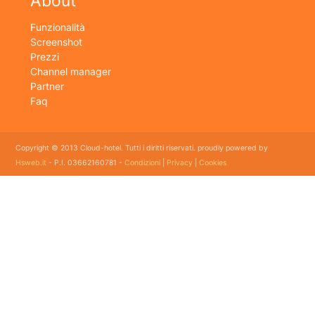
About
Funzionalità
Screenshot
Prezzi
Channel manager
Partner
Faq
Copyright © 2013 Cloud-hotel. Tutti i diritti riservati. proudly powered by
Hsweb.it
- P.I. 03662160781 -
Condizioni
|
Privacy
|
Cookies
Sei alla ricerca di un buon software per il tuo Hotel? Il software gestionale hotel completo e
flessibile che soddisfa e esigenze di organizzazione e controllo delle strutture ricettive con
booking online e revenue management, cloud hotel e' un software gestionale completo e
facile da usare per hotel, b&b, agriturismi, campeggi, case vacanze. Il gestionale b&b che
cercavi semplice da usare esiste ed è cloud!
E' lo strumento perfetto per la gestione online di piccoli e grandi Hotel, Alberghi, bed and
breakfast, Agriturismi, Pensioni, Affittacamere; tra le sue funzioni principali: catalogo
camere, planning prenotazioni, rubrica clienti, schedine di pubblica sicurezza, modelli istat
mensile e giornaliero, web checkin.