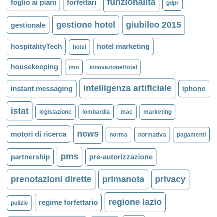
funzionalità
foglio ai piani
forfettari
gdpr
gestione hotel
giubileo 2015
gestionale
hospitalityTech
hotel marketing
hotel
housekeeping
imo
innovazioneHotel
intelligenza artificiale
instant messaging
iphone
istat
legislazione
lombardia
mac
marketing
news
motori di ricerca
norma
normativa
pagamenti
pms
partnership
pre-autorizzazione
prenotazioni dirette
primanota
privacy
regione lazio
regime forfettario
pulizie