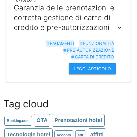
Garanzia delle prenotazioni e
corretta gestione di carte di
credito e pre-autorizzazioni
expand_more
PAGAMENTI
FUNZIONALITÀ
tag
tag
PRE-AUTORIZZAZIONE
tag
CARTA DI CREDITO
tag
LEGGI ARTICOLO
Tag cloud
OTA
Prenotazioni hotel
Booking.com
Tecnologie hotel
affitti
acconto
adr