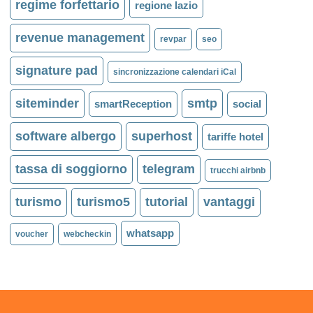
regime forfettario
regione lazio
revenue management
revpar
seo
signature pad
sincronizzazione calendari iCal
siteminder
smtp
smartReception
social
software albergo
superhost
tariffe hotel
tassa di soggiorno
telegram
trucchi airbnb
turismo
turismo5
tutorial
vantaggi
whatsapp
voucher
webcheckin