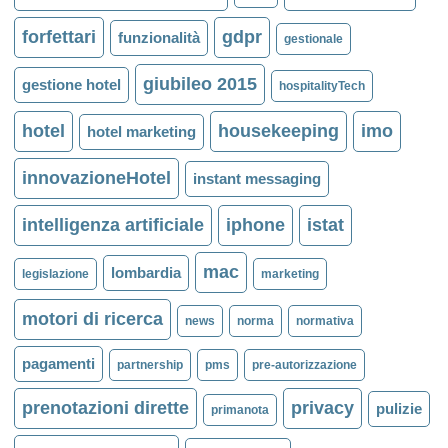
forfettari
gdpr
funzionalità
gestionale
giubileo 2015
gestione hotel
hospitalityTech
hotel
housekeeping
imo
hotel marketing
innovazioneHotel
instant messaging
intelligenza artificiale
iphone
istat
mac
lombardia
legislazione
marketing
motori di ricerca
news
norma
normativa
pagamenti
partnership
pms
pre-autorizzazione
prenotazioni dirette
privacy
pulizie
primanota