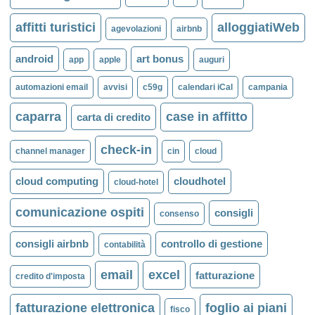
affitti turistici
alloggiatiWeb
agevolazioni
airbnb
android
art bonus
app
apple
auguri
automazioni email
avvisi
c59g
calendari iCal
campania
caparra
case in affitto
carta di credito
check-in
channel manager
cin
cloud
cloud computing
cloudhotel
cloud-hotel
comunicazione ospiti
consigli
consenso
consigli airbnb
controllo di gestione
contabilità
email
excel
fatturazione
credito d'imposta
fatturazione elettronica
foglio ai piani
fisco