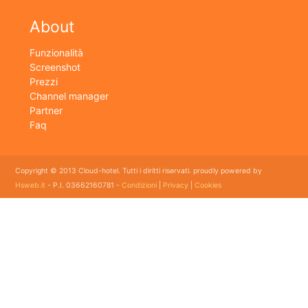
About
Funzionalità
Screenshot
Prezzi
Channel manager
Partner
Faq
Copyright © 2013 Cloud-hotel. Tutti i diritti riservati. proudly powered by
Hsweb.it
- P.I. 03662160781 -
Condizioni
|
Privacy
|
Cookies
Sei alla ricerca di un buon software per il tuo Hotel? Il software gestionale hotel completo e
flessibile che soddisfa e esigenze di organizzazione e controllo delle strutture ricettive con
booking online e revenue management, cloud hotel e' un software gestionale completo e
facile da usare per hotel, b&b, agriturismi, campeggi, case vacanze. Il gestionale b&b che
cercavi semplice da usare esiste ed è cloud!
E' lo strumento perfetto per la gestione online di piccoli e grandi Hotel, Alberghi, bed and
breakfast, Agriturismi, Pensioni, Affittacamere; tra le sue funzioni principali: catalogo
camere, planning prenotazioni, rubrica clienti, schedine di pubblica sicurezza, modelli istat