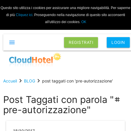
Questo sito utilizza i cookies per assicurare una migliore navigabilità. Per saperne
di più
Cliquez ici
. Proseguendo nella navigazione di questo sito acconsenti
all'utilizzo dei cookies.
OK
menu
REGISTRATI
LOGIN
chevron_right
chevron_right
Accueil
BLOG
post taggati con 'pre-autorizzazione'
Post Taggati con parola "
tag
pre-autorizzazione"
18/10/2017