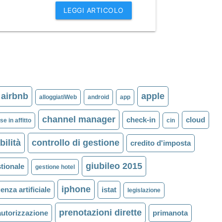
LEGGI ARTICOLO
airbnb
apple
alloggiatiWeb
android
app
channel manager
check-in
cloud
se in affitto
cin
bilità
controllo di gestione
credito d'imposta
giubileo 2015
tionale
gestione hotel
iphone
genza artificiale
istat
legislazione
prenotazioni dirette
autorizzazione
primanota