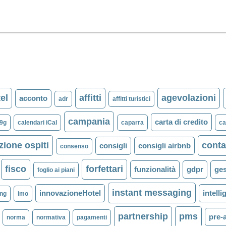
el
affitti
agevolazioni
acconto
adr
affitti turistici
campania
carta di credito
9g
calendari iCal
caparra
ca
ione ospiti
conta
consigli
consigli airbnb
consenso
fisco
forfettari
funzionalità
gdpr
ges
foglio ai piani
instant messaging
innovazioneHotel
intelli
ng
imo
partnership
pms
pre-
norma
normativa
pagamenti