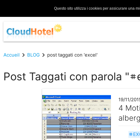
Questo sito utilizza i cookies per assicurare una mi
chevron_right
chevron_right
Accueil
BLOG
post taggati con 'excel'
Post Taggati con parola "
tag
19/11/201
4 Mot
alber
EX
tag