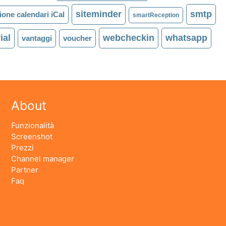
siteminder
smtp
ione calendari iCal
smartReception
ial
webcheckin
whatsapp
vantaggi
voucher
About
Funzionalità
Screenshot
Prezzi
Channel manager
Partner
Faq