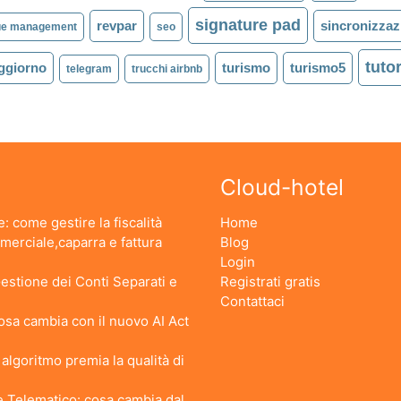
signature pad
revpar
sincronizzaz
ue management
seo
tutor
oggiorno
turismo
turismo5
telegram
trucchi airbnb
Cloud-hotel
: come gestire la fiscalità
Home
erciale,caparra e fattura
Blog
Login
stione dei Conti Separati e
Registrati gratis
Contattaci
 Cosa cambia con il nuovo AI Act
lgoritmo premia la qualità di
 Telematico: cosa cambia dal