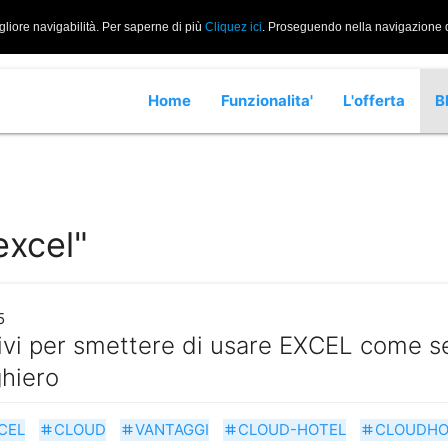
gliore navigabilità. Per saperne di più
Cliquez ici
. Proseguendo nella navigazione di
Home
Funzionalita'
L'offerta
B
excel"
5
ivi per smettere di usare EXCEL come se
ghiero
CEL
CLOUD
VANTAGGI
CLOUD-HOTEL
CLOUDHO
tag
tag
tag
tag