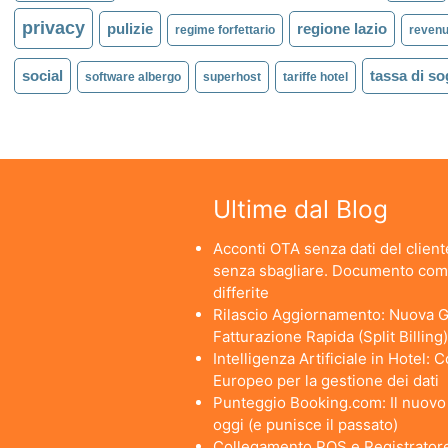
privacy
pulizie
regione lazio
regime forfettario
reven
social
tassa di s
software albergo
superhost
tariffe hotel
Ultime dal Blog
Acconti OTA senza dati del cliente
senza sbagliare. Documento comm
differite
Rilascio Aggiornamento: Nuova Ge
Fatturazione Rapida (Split Billing)
Intelligenza Artificiale in Hotel:
Europeo per la gestione dei dati
Punteggio Booking.com: Il nuovo a
oggi (e punisce il passato)
Collegamento POS e Registratore