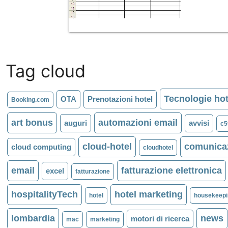
Tag cloud
Tecnologie hot
OTA
Prenotazioni hotel
Booking.com
art bonus
automazioni email
auguri
avvisi
c5
cloud-hotel
comunicaz
cloud computing
cloudhotel
email
fatturazione elettronica
excel
fatturazione
hospitalityTech
hotel marketing
hotel
housekeepi
lombardia
news
motori di ricerca
mac
marketing