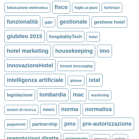
fisco
fatturazione elettronica
foglio ai piani
forfettari
funzionalità
gestionale
gestione hotel
gdpr
giubileo 2015
hospitalityTech
hotel
hotel marketing
housekeeping
imo
innovazioneHotel
instant messaging
intelligenza artificiale
istat
iphone
lombardia
mac
legislazione
marketing
norma
normativa
news
motori di ricerca
pms
pre-autorizzazione
partnership
pagamenti
prenotazioni dirette
primanota