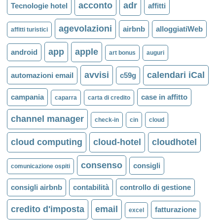
acconto
adr
Tecnologie hotel
affitti
agevolazioni
airbnb
alloggiatiWeb
affitti turistici
app
apple
android
art bonus
auguri
avvisi
calendari iCal
automazioni email
c59g
campania
case in affitto
caparra
carta di credito
channel manager
check-in
cin
cloud
cloud computing
cloud-hotel
cloudhotel
consenso
consigli
comunicazione ospiti
consigli airbnb
contabilità
controllo di gestione
credito d'imposta
email
fatturazione
excel