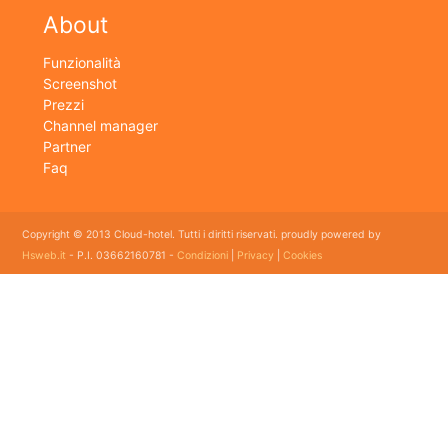
About
Funzionalità
Screenshot
Prezzi
Channel manager
Partner
Faq
Copyright © 2013 Cloud-hotel. Tutti i diritti riservati. proudly powered by
Hsweb.it
- P.I. 03662160781 -
Condizioni
|
Privacy
|
Cookies
Sei alla ricerca di un buon software per il tuo Hotel? Il software gestionale hotel completo e
flessibile che soddisfa e esigenze di organizzazione e controllo delle strutture ricettive con
booking online e revenue management, cloud hotel e' un software gestionale completo e
facile da usare per hotel, b&b, agriturismi, campeggi, case vacanze. Il gestionale b&b che
cercavi semplice da usare esiste ed è cloud!
E' lo strumento perfetto per la gestione online di piccoli e grandi Hotel, Alberghi, bed and
breakfast, Agriturismi, Pensioni, Affittacamere; tra le sue funzioni principali: catalogo
camere, planning prenotazioni, rubrica clienti, schedine di pubblica sicurezza, modelli istat