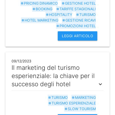
PRICING DINAMICO
GESTIONE HOTEL
tag
tag
BOOKING
TARIFFE STAGIONALI
tag
tag
HOSPITALITY
TURISMO
tag
tag
HOTEL MARKETING
GESTIONE RICAVI
tag
tag
PROMOZIONI HOTEL
tag
LEGGI ARTICOLO
09/12/2023
Il marketing del turismo
esperienziale: la chiave per il
successo degli hotel
expand_more
TURISMO
MARKETING
tag
tag
TURISMO ESPERIENZIALE
tag
SLOW TOURISM
tag