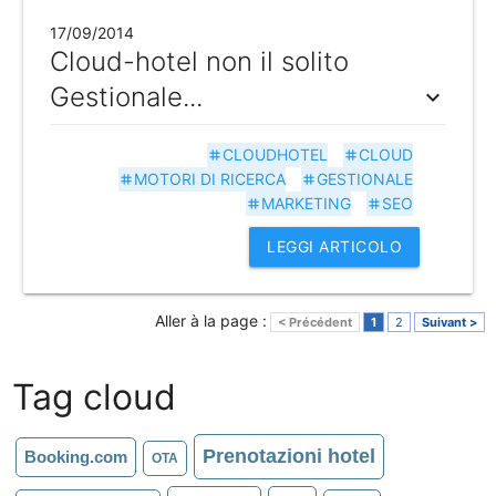
17/09/2014
Cloud-hotel non il solito
Gestionale...
expand_more
CLOUDHOTEL
CLOUD
tag
tag
MOTORI DI RICERCA
GESTIONALE
tag
tag
MARKETING
SEO
tag
tag
LEGGI ARTICOLO
Aller à la page :
< Précédent
1
2
Suivant >
Tag cloud
Prenotazioni hotel
Booking.com
OTA