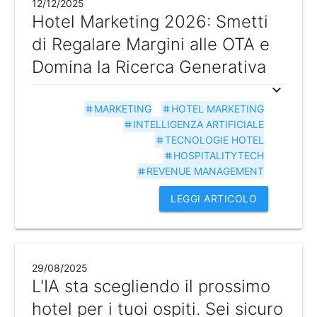
12/12/2025
Hotel Marketing 2026: Smetti
di Regalare Margini alle OTA e
Domina la Ricerca Generativa
expand_more
MARKETING
HOTEL MARKETING
tag
tag
INTELLIGENZA ARTIFICIALE
tag
TECNOLOGIE HOTEL
tag
HOSPITALITYTECH
tag
REVENUE MANAGEMENT
tag
LEGGI ARTICOLO
29/08/2025
L'IA sta scegliendo il prossimo
hotel per i tuoi ospiti. Sei sicuro