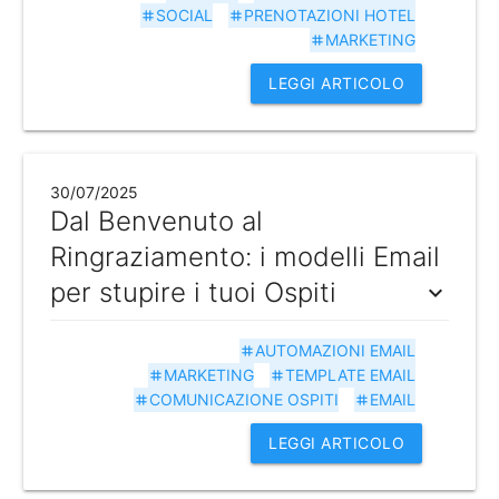
SOCIAL
PRENOTAZIONI HOTEL
tag
tag
MARKETING
tag
LEGGI ARTICOLO
30/07/2025
Dal Benvenuto al
Ringraziamento: i modelli Email
per stupire i tuoi Ospiti
expand_more
AUTOMAZIONI EMAIL
tag
MARKETING
TEMPLATE EMAIL
tag
tag
COMUNICAZIONE OSPITI
EMAIL
tag
tag
LEGGI ARTICOLO