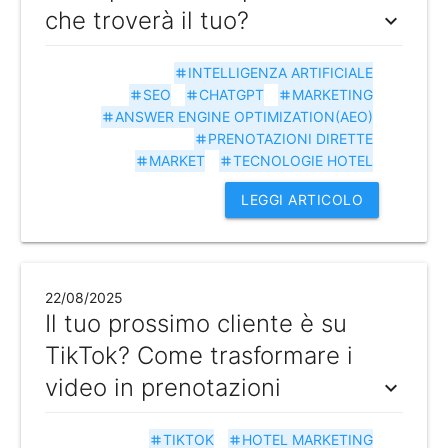
che troverà il tuo?
expand_more
INTELLIGENZA ARTIFICIALE
tag
SEO
CHATGPT
MARKETING
tag
tag
tag
ANSWER ENGINE OPTIMIZATION(AEO)
tag
PRENOTAZIONI DIRETTE
tag
MARKET
TECNOLOGIE HOTEL
tag
tag
LEGGI ARTICOLO
22/08/2025
Il tuo prossimo cliente è su
TikTok? Come trasformare i
video in prenotazioni
expand_more
TIKTOK
HOTEL MARKETING
tag
tag