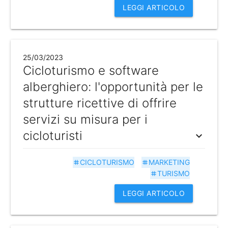
LEGGI ARTICOLO
25/03/2023
Cicloturismo e software
alberghiero: l'opportunità per le
strutture ricettive di offrire
servizi su misura per i
cicloturisti
expand_more
CICLOTURISMO
MARKETING
tag
tag
TURISMO
tag
LEGGI ARTICOLO