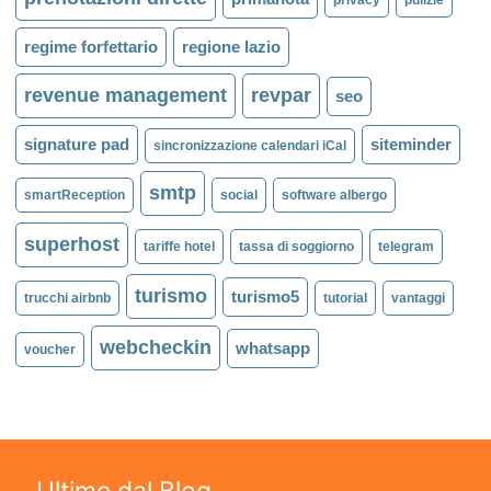
privacy
pulizie
regime forfettario
regione lazio
revenue management
revpar
seo
signature pad
siteminder
sincronizzazione calendari iCal
smtp
smartReception
social
software albergo
superhost
tariffe hotel
tassa di soggiorno
telegram
turismo
turismo5
trucchi airbnb
tutorial
vantaggi
webcheckin
whatsapp
voucher