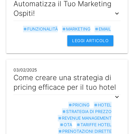
Automatizza il Tuo Marketing
Ospiti!
expand_more
FUNZIONALITÀ
MARKETING
EMAIL
tag
tag
tag
LEGGI ARTICOLO
03/02/2025
Come creare una strategia di
pricing efficace per il tuo hotel
expand_more
PRICING
HOTEL
tag
tag
STRATEGIA DI PREZZO
tag
REVENUE MANAGEMENT
tag
OTA
TARIFFE HOTEL
tag
tag
PRENOTAZIONI DIRETTE
tag