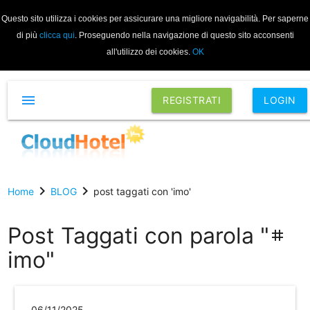
Questo sito utilizza i cookies per assicurare una migliore navigabilità. Per saperne
di più
clicca qui
. Proseguendo nella navigazione di questo sito acconsenti
all'utilizzo dei cookies.
OK
menu
REGISTRATI
LOGIN
chevron_right
chevron_right
Home
BLOG
post taggati con 'imo'
Post Taggati con parola "
tag
imo"
06/11/2025