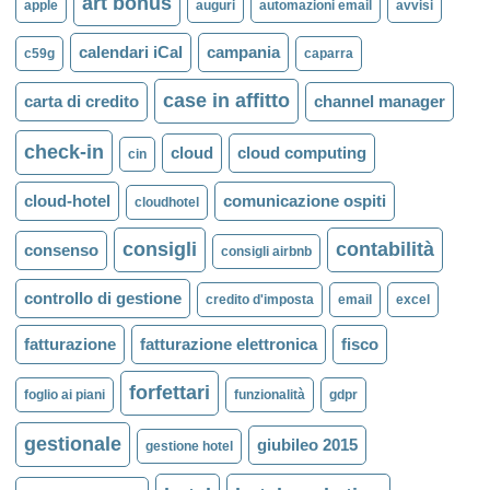
art bonus
apple
auguri
automazioni email
avvisi
calendari iCal
campania
c59g
caparra
case in affitto
carta di credito
channel manager
check-in
cloud
cloud computing
cin
cloud-hotel
comunicazione ospiti
cloudhotel
consigli
contabilità
consenso
consigli airbnb
controllo di gestione
credito d'imposta
email
excel
fatturazione
fatturazione elettronica
fisco
forfettari
foglio ai piani
funzionalità
gdpr
gestionale
giubileo 2015
gestione hotel