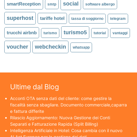
social
smartReception
smtp
software albergo
superhost
tariffe hotel
tassa di soggiorno
telegram
turismo5
trucchi airbnb
turismo
tutorial
vantaggi
voucher
webcheckin
whatsapp
Ultime dal Blog
Acconti OTA senza dati del cliente: come gestire la
fiscalità senza sbagliare. Documento commerciale,caparra
e fattura differite
Rilascio Aggiornamento: Nuova Gestione dei Conti
Separati e Fatturazione Rapida (Split Billing)
Intelligenza Artificiale in Hotel: Cosa cambia con il nuovo
AI Act Europeo per la gestione dei dati