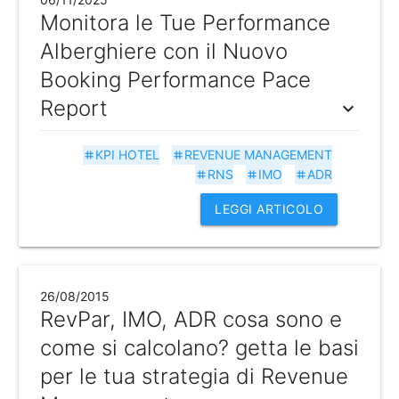
Monitora le Tue Performance
Alberghiere con il Nuovo
Booking Performance Pace
Report
expand_more
KPI HOTEL
REVENUE MANAGEMENT
tag
tag
RNS
IMO
ADR
tag
tag
tag
LEGGI ARTICOLO
26/08/2015
RevPar, IMO, ADR cosa sono e
come si calcolano? getta le basi
per le tua strategia di Revenue