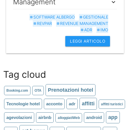
Management
expand_more
SOFTWARE ALBERGO
GESTIONALE
tag
tag
REVPAR
REVENUE MANAGEMENT
tag
tag
ADR
IMO
tag
tag
LEGGI ARTICOLO
Tag cloud
Prenotazioni hotel
Booking.com
OTA
affitti
Tecnologie hotel
acconto
adr
affitti turistici
app
agevolazioni
airbnb
android
alloggiatiWeb