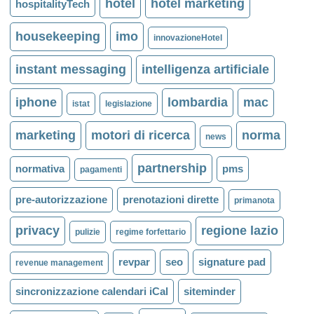
hotel
hotel marketing
hospitalityTech
housekeeping
imo
innovazioneHotel
instant messaging
intelligenza artificiale
iphone
lombardia
mac
istat
legislazione
marketing
motori di ricerca
norma
news
partnership
normativa
pms
pagamenti
pre-autorizzazione
prenotazioni dirette
primanota
privacy
regione lazio
pulizie
regime forfettario
revpar
seo
signature pad
revenue management
sincronizzazione calendari iCal
siteminder