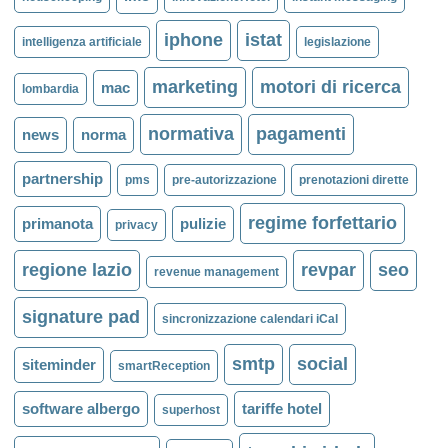
iphone
istat
intelligenza artificiale
legislazione
marketing
motori di ricerca
mac
lombardia
normativa
pagamenti
news
norma
partnership
pms
pre-autorizzazione
prenotazioni dirette
regime forfettario
primanota
pulizie
privacy
regione lazio
revpar
seo
revenue management
signature pad
sincronizzazione calendari iCal
smtp
social
siteminder
smartReception
software albergo
tariffe hotel
superhost