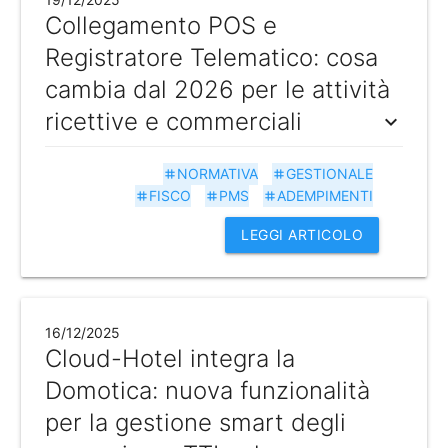
Collegamento POS e
Registratore Telematico: cosa
cambia dal 2026 per le attività
ricettive e commerciali
expand_more
NORMATIVA
GESTIONALE
tag
tag
FISCO
PMS
ADEMPIMENTI
tag
tag
tag
LEGGI ARTICOLO
16/12/2025
Cloud-Hotel integra la
Domotica: nuova funzionalità
per la gestione smart degli