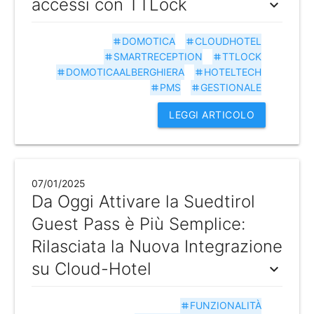
accessi con TTLock
expand_more
DOMOTICA
CLOUDHOTEL
tag
tag
SMARTRECEPTION
TTLOCK
tag
tag
DOMOTICAALBERGHIERA
HOTELTECH
tag
tag
PMS
GESTIONALE
tag
tag
LEGGI ARTICOLO
07/01/2025
Da Oggi Attivare la Suedtirol
Guest Pass è Più Semplice:
Rilasciata la Nuova Integrazione
su Cloud-Hotel
expand_more
FUNZIONALITÀ
tag