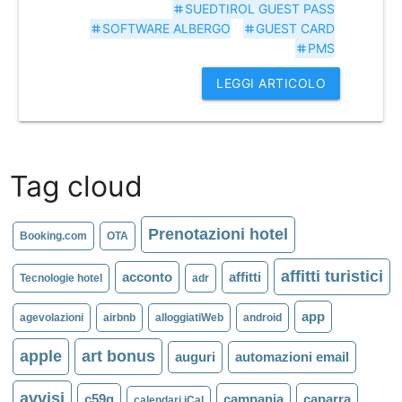
SUEDTIROL GUEST PASS
tag
SOFTWARE ALBERGO
GUEST CARD
tag
tag
PMS
tag
LEGGI ARTICOLO
Tag cloud
Prenotazioni hotel
Booking.com
OTA
affitti turistici
acconto
affitti
Tecnologie hotel
adr
app
agevolazioni
airbnb
alloggiatiWeb
android
apple
art bonus
auguri
automazioni email
avvisi
c59g
campania
caparra
calendari iCal