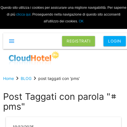
Questo sito utilizza i cookies per assicurare una migliore navigabilità. Per saperne
di più
clicca qui
. Proseguendo nella navigazione di questo sito acconsenti
all'utilizzo dei cookies.
OK
menu
REGISTRATI
LOGIN
chevron_right
chevron_right
Home
BLOG
post taggati con 'pms'
Post Taggati con parola "
tag
pms"
19/12/2025