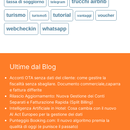
trucchi airbnb
tassa di soggiorno
telegram
turismo
tutorial
voucher
turismo5
vantaggi
webcheckin
whatsapp
Ultime dal Blog
Acconti OTA senza dati del cliente: come gestire la
fiscalità senza sbagliare. Documento commerciale,caparra
e fattura differite
Rilascio Aggiornamento: Nuova Gestione dei Conti
Separati e Fatturazione Rapida (Split Billing)
Intelligenza Artificiale in Hotel: Cosa cambia con il nuovo
AI Act Europeo per la gestione dei dati
Punteggio Booking.com: Il nuovo algoritmo premia la
qualità di oggi (e punisce il passato)