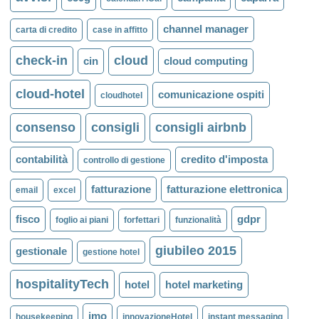
channel manager
carta di credito
case in affitto
check-in
cloud
cin
cloud computing
cloud-hotel
comunicazione ospiti
cloudhotel
consenso
consigli
consigli airbnb
contabilità
credito d'imposta
controllo di gestione
fatturazione
fatturazione elettronica
email
excel
fisco
gdpr
foglio ai piani
forfettari
funzionalità
giubileo 2015
gestionale
gestione hotel
hospitalityTech
hotel
hotel marketing
imo
housekeeping
innovazioneHotel
instant messaging