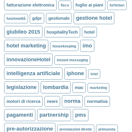
fatturazione elettronica
foglio ai piani
fisco
forfettari
gestione hotel
gdpr
gestionale
funzionalità
giubileo 2015
hospitalityTech
hotel
hotel marketing
imo
housekeeping
innovazioneHotel
instant messaging
intelligenza artificiale
iphone
istat
legislazione
lombardia
mac
marketing
norma
motori di ricerca
news
normativa
pagamenti
partnership
pms
pre-autorizzazione
prenotazioni dirette
primanota