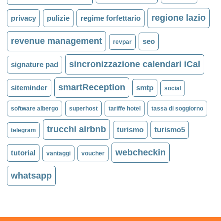
regione lazio
privacy
pulizie
regime forfettario
revenue management
seo
revpar
sincronizzazione calendari iCal
signature pad
smartReception
siteminder
smtp
social
software albergo
superhost
tariffe hotel
tassa di soggiorno
trucchi airbnb
turismo
turismo5
telegram
webcheckin
tutorial
vantaggi
voucher
whatsapp