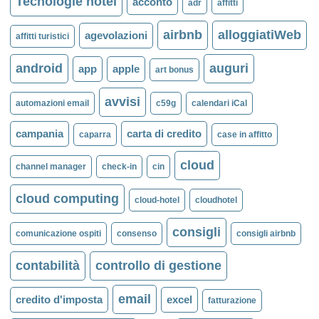
Tecnologie hotel
acconto
adr
affitti
airbnb
alloggiatiWeb
agevolazioni
affitti turistici
android
auguri
app
apple
art bonus
avvisi
automazioni email
c59g
calendari iCal
campania
carta di credito
caparra
case in affitto
cloud
channel manager
check-in
cin
cloud computing
cloud-hotel
cloudhotel
consigli
comunicazione ospiti
consenso
consigli airbnb
contabilità
controllo di gestione
email
credito d'imposta
excel
fatturazione