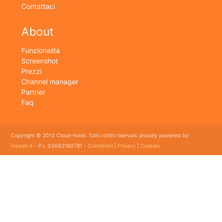
Contattaci
About
Funzionalità
Screenshot
Prezzi
Channel manager
Partner
Faq
Copyright © 2013 Cloud-hotel. Tutti i diritti riservati. proudly powered by
Hsweb.it
- P.I. 03662160781 -
Condizioni
|
Privacy
|
Cookies
Sei alla ricerca di un buon software per il tuo Hotel? Il software gestionale hotel completo e
flessibile che soddisfa e esigenze di organizzazione e controllo delle strutture ricettive con
booking online e revenue management, cloud hotel e' un software gestionale completo e
facile da usare per hotel, b&b, agriturismi, campeggi, case vacanze. Il gestionale b&b che
cercavi semplice da usare esiste ed è cloud!
E' lo strumento perfetto per la gestione online di piccoli e grandi Hotel, Alberghi, bed and