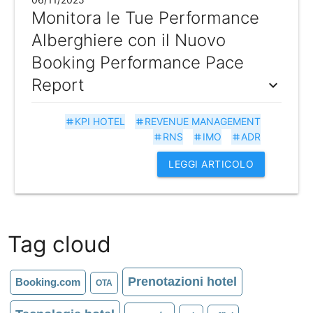
Monitora le Tue Performance
Alberghiere con il Nuovo
Booking Performance Pace
Report
expand_more
KPI HOTEL
REVENUE MANAGEMENT
tag
tag
RNS
IMO
ADR
tag
tag
tag
LEGGI ARTICOLO
Tag cloud
Prenotazioni hotel
Booking.com
OTA