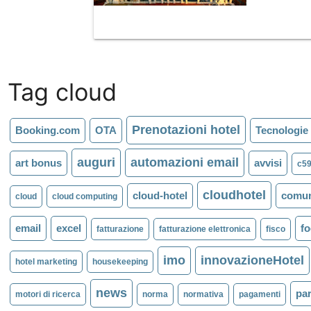
Tag cloud
Prenotazioni hotel
Booking.com
OTA
Tecnologie 
auguri
automazioni email
art bonus
avvisi
c5
cloudhotel
cloud-hotel
comun
cloud
cloud computing
email
excel
fo
fatturazione
fatturazione elettronica
fisco
imo
innovazioneHotel
hotel marketing
housekeeping
news
pa
motori di ricerca
norma
normativa
pagamenti