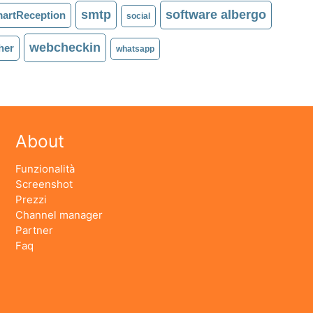
smtp
software albergo
artReception
social
webcheckin
her
whatsapp
About
Funzionalità
Screenshot
Prezzi
Channel manager
Partner
Faq