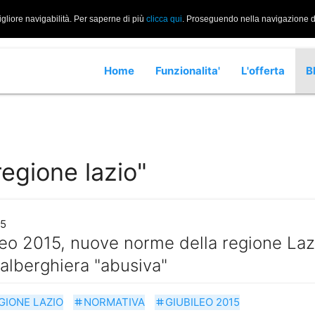
igliore navigabilità. Per saperne di più
clicca qui
. Proseguendo nella navigazione di 
Home
Funzionalita'
L'offerta
B
regione lazio"
15
eo 2015, nuove norme della regione Lazio
alberghiera "abusiva"
GIONE LAZIO
NORMATIVA
GIUBILEO 2015
tag
tag