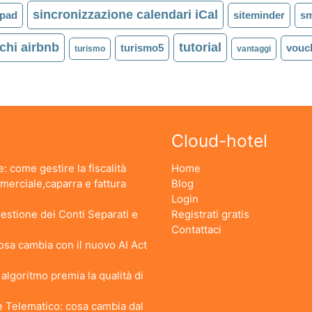
sincronizzazione calendari iCal
 pad
siteminder
sm
chi airbnb
tutorial
turismo5
vouc
turismo
vantaggi
Cloud-hotel
: come gestire la fiscalità
Home
erciale,caparra e fattura
Blog
Login
stione dei Conti Separati e
Registrati gratis
Contattaci
 Cosa cambia con il nuovo AI Act
lgoritmo premia la qualità di
 Telematico: cosa cambia dal