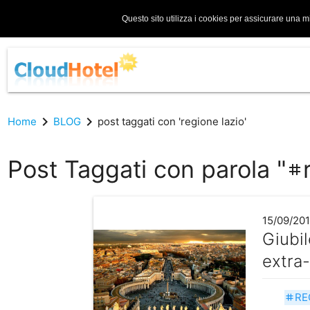
Questo sito utilizza i cookies per assicurare una m
chevron_right
chevron_right
Home
BLOG
post taggati con 'regione lazio'
Post Taggati con parola "
tag
15/09/20
Giubil
extra-
RE
tag