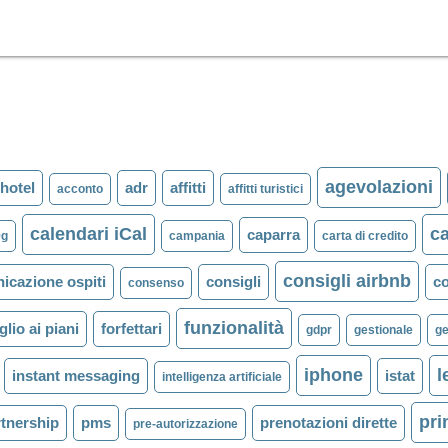
agevolazioni
hotel
adr
affitti
acconto
affitti turistici
calendari iCal
ca
caparra
9g
campania
carta di credito
consigli airbnb
icazione ospiti
consigli
co
consenso
funzionalità
glio ai piani
forfettari
gdpr
gestionale
ge
iphone
l
instant messaging
istat
intelligenza artificiale
pr
rtnership
pms
prenotazioni dirette
pre-autorizzazione