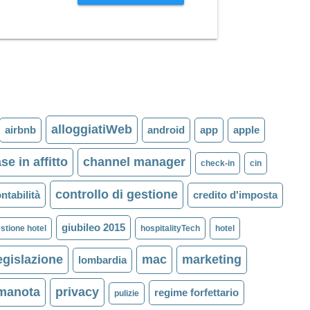
alloggiatiWeb
airbnb
android
app
apple
se in affitto
channel manager
check-in
cin
controllo di gestione
ntabilità
credito d'imposta
giubileo 2015
stione hotel
hospitalityTech
hotel
egislazione
mac
marketing
lombardia
imanota
privacy
regime forfettario
pulizie