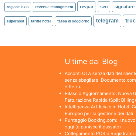
revpar
seo
signature
regione lazio
revenue management
telegram
truc
superhost
tariffe hotel
tassa di soggiorno
Ultime dal Blog
Acconti OTA senza dati del cliente
senza sbagliare. Documento comm
differite
Rilascio Aggiornamento: Nuova Ge
Fatturazione Rapida (Split Billing)
Intelligenza Artificiale in Hotel:
Europeo per la gestione dei dati
Punteggio Booking.com: Il nuovo a
oggi (e punisce il passato)
Collegamento POS e Registratore