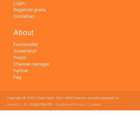
Login
Registrati gratis
Contattaci
About
Funzionalità
Screenshot
Prezzi
Channel manager
Partner
Faq
Copyright © 2013 Cloud-hotel. Tutti i diritti riservati. proudly powered by
Hsweb.it
- P.I. 03662160781 -
Condizioni
|
Privacy
|
Cookies
Sei alla ricerca di un buon software per il tuo Hotel? Il software gestionale hotel completo e
flessibile che soddisfa e esigenze di organizzazione e controllo delle strutture ricettive con
booking online e revenue management, cloud hotel e' un software gestionale completo e
facile da usare per hotel, b&b, agriturismi, campeggi, case vacanze. Il gestionale b&b che