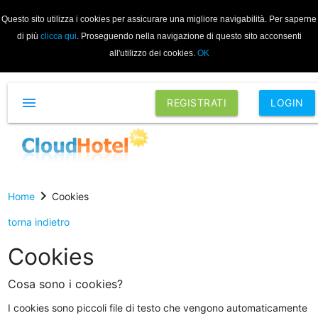
Questo sito utilizza i cookies per assicurare una migliore navigabilità. Per saperne
di più
clicca qui
. Proseguendo nella navigazione di questo sito acconsenti
all'utilizzo dei cookies.
OK
menu
REGISTRATI
LOGIN
chevron_right
Home
Cookies
torna indietro
Cookies
Cosa sono i cookies?
I cookies sono piccoli file di testo che vengono automaticamente