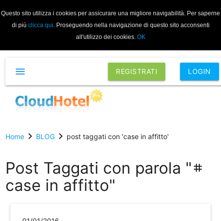
Questo sito utilizza i cookies per assicurare una migliore navigabilità. Per saperne
di più
clicca qui
. Proseguendo nella navigazione di questo sito acconsenti
all'utilizzo dei cookies.
OK
menu
REGISTRATI
LOGIN
chevron_right
chevron_right
Home
BLOG
post taggati con 'case in affitto'
Post Taggati con parola "
tag
case in affitto"
01/01/2016