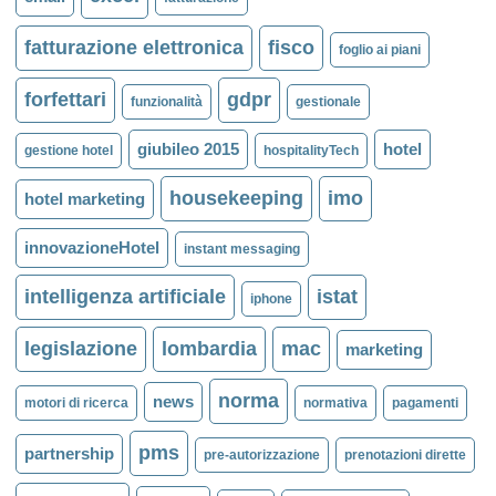
fatturazione elettronica
fisco
foglio ai piani
forfettari
gdpr
funzionalità
gestionale
giubileo 2015
hotel
gestione hotel
hospitalityTech
housekeeping
imo
hotel marketing
innovazioneHotel
instant messaging
intelligenza artificiale
istat
iphone
legislazione
lombardia
mac
marketing
norma
news
motori di ricerca
normativa
pagamenti
pms
partnership
pre-autorizzazione
prenotazioni dirette