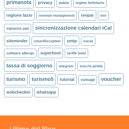
primanota
privacy
pulizie
regime forfettario
regione lazio
revpar
revenue management
seo
sincronizzazione calendari iCal
signature pad
siteminder
smtp
smartReception
social
superhost
software albergo
tariffe hotel
tassa di soggiorno
telegram
trucchi airbnb
turismo
turismo5
voucher
tutorial
vantaggi
webcheckin
whatsapp