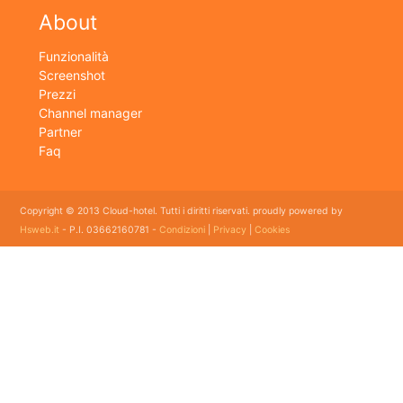
About
Funzionalità
Screenshot
Prezzi
Channel manager
Partner
Faq
Copyright © 2013 Cloud-hotel. Tutti i diritti riservati. proudly powered by
Hsweb.it
- P.I. 03662160781 -
Condizioni
|
Privacy
|
Cookies
Sei alla ricerca di un buon software per il tuo Hotel? Il software gestionale hotel completo e
flessibile che soddisfa e esigenze di organizzazione e controllo delle strutture ricettive con
booking online e revenue management, cloud hotel e' un software gestionale completo e
facile da usare per hotel, b&b, agriturismi, campeggi, case vacanze. Il gestionale b&b che
cercavi semplice da usare esiste ed è cloud!
E' lo strumento perfetto per la gestione online di piccoli e grandi Hotel, Alberghi, bed and
breakfast, Agriturismi, Pensioni, Affittacamere; tra le sue funzioni principali: catalogo
camere, planning prenotazioni, rubrica clienti, schedine di pubblica sicurezza, modelli istat