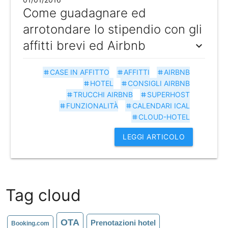
Come guadagnare ed
arrotondare lo stipendio con gli
affitti brevi ed Airbnb
expand_more
CASE IN AFFITTO
AFFITTI
AIRBNB
tag
tag
tag
HOTEL
CONSIGLI AIRBNB
tag
tag
TRUCCHI AIRBNB
SUPERHOST
tag
tag
FUNZIONALITÀ
CALENDARI ICAL
tag
tag
CLOUD-HOTEL
tag
LEGGI ARTICOLO
Tag cloud
OTA
Prenotazioni hotel
Booking.com