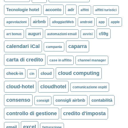
Tecnologie hotel
acconto
adr
affitti
affitti turistici
airbnb
agevolazioni
alloggiatiWeb
android
app
apple
auguri
c59g
art bonus
automazioni email
avvisi
calendari iCal
caparra
campania
carta di credito
case in affitto
channel manager
cloud computing
check-in
cloud
cin
cloud-hotel
cloudhotel
comunicazione ospiti
consenso
consigli airbnb
contabilità
consigli
controllo di gestione
credito d'imposta
excel
email
fatturazione