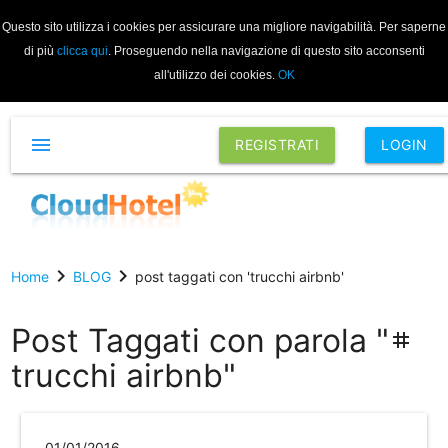
Questo sito utilizza i cookies per assicurare una migliore navigabilità. Per saperne
di più
clicca qui
. Proseguendo nella navigazione di questo sito acconsenti
all'utilizzo dei cookies.
OK
menu
REGISTRATI
LOGIN
chevron_right
chevron_right
Home
BLOG
post taggati con 'trucchi airbnb'
Post Taggati con parola "
tag
trucchi airbnb"
01/01/2016