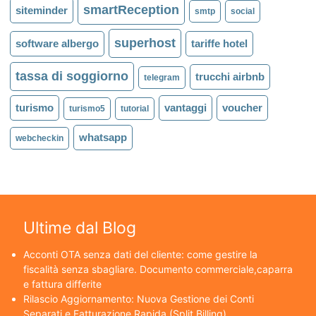
smartReception
siteminder
smtp
social
superhost
software albergo
tariffe hotel
tassa di soggiorno
trucchi airbnb
telegram
turismo
vantaggi
voucher
turismo5
tutorial
whatsapp
webcheckin
Ultime dal Blog
Acconti OTA senza dati del cliente: come gestire la
fiscalità senza sbagliare. Documento commerciale,caparra
e fattura differite
Rilascio Aggiornamento: Nuova Gestione dei Conti
Separati e Fatturazione Rapida (Split Billing)