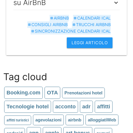
su AirBnB
expand_more
AIRBNB
CALENDARI ICAL
tag
tag
CONSIGLI AIRBNB
TRUCCHI AIRBNB
tag
tag
SINCRONIZZAZIONE CALENDARI ICAL
tag
LEGGI ARTICOLO
Tag cloud
Booking.com
OTA
Prenotazioni hotel
Tecnologie hotel
acconto
adr
affitti
agevolazioni
airbnb
alloggiatiWeb
affitti turistici