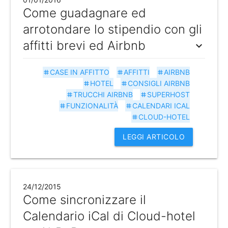
Come guadagnare ed
arrotondare lo stipendio con gli
affitti brevi ed Airbnb
expand_more
CASE IN AFFITTO
AFFITTI
AIRBNB
tag
tag
tag
HOTEL
CONSIGLI AIRBNB
tag
tag
TRUCCHI AIRBNB
SUPERHOST
tag
tag
FUNZIONALITÀ
CALENDARI ICAL
tag
tag
CLOUD-HOTEL
tag
LEGGI ARTICOLO
24/12/2015
Come sincronizzare il
Calendario iCal di Cloud-hotel