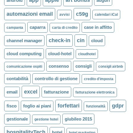
app
apple
art bonus
android
auguri
automazioni email
c59g
avvisi
calendari iCal
caparra
case in affitto
campania
carta di credito
check-in
cin
channel manager
cloud
cloud computing
cloud-hotel
cloudhotel
consenso
consigli
comunicazione ospiti
consigli airbnb
contabilità
controllo di gestione
credito d'imposta
excel
email
fatturazione
fatturazione elettronica
forfettari
gdpr
fisco
foglio ai piani
funzionalità
gestionale
giubileo 2015
gestione hotel
hospitalityTech
hotel
hotel marketing