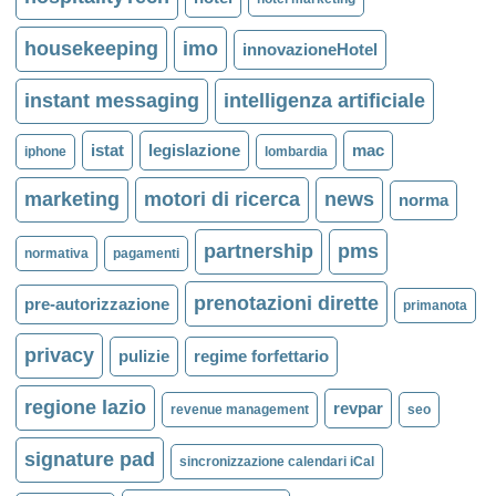
housekeeping
imo
innovazioneHotel
instant messaging
intelligenza artificiale
istat
legislazione
mac
iphone
lombardia
marketing
motori di ricerca
news
norma
partnership
pms
normativa
pagamenti
prenotazioni dirette
pre-autorizzazione
primanota
privacy
pulizie
regime forfettario
regione lazio
revpar
revenue management
seo
signature pad
sincronizzazione calendari iCal