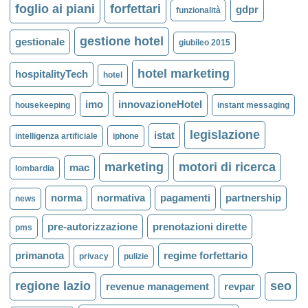
foglio ai piani
forfettari
gdpr
funzionalità
gestione hotel
gestionale
giubileo 2015
hotel marketing
hospitalityTech
hotel
imo
innovazioneHotel
housekeeping
instant messaging
legislazione
istat
intelligenza artificiale
iphone
marketing
motori di ricerca
mac
lombardia
norma
normativa
pagamenti
partnership
news
pre-autorizzazione
prenotazioni dirette
pms
primanota
regime forfettario
privacy
pulizie
regione lazio
seo
revenue management
revpar