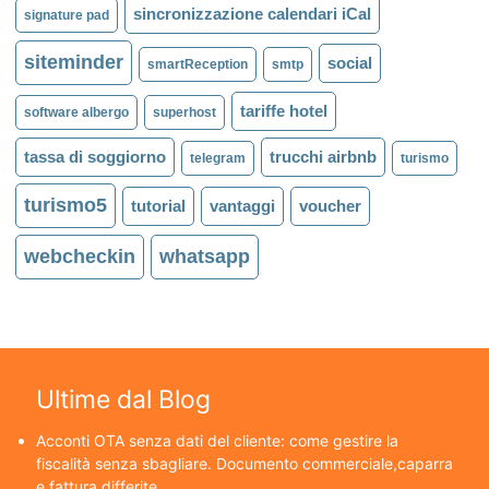
sincronizzazione calendari iCal
signature pad
siteminder
social
smartReception
smtp
tariffe hotel
software albergo
superhost
tassa di soggiorno
trucchi airbnb
telegram
turismo
turismo5
tutorial
vantaggi
voucher
webcheckin
whatsapp
Ultime dal Blog
Acconti OTA senza dati del cliente: come gestire la
fiscalità senza sbagliare. Documento commerciale,caparra
e fattura differite