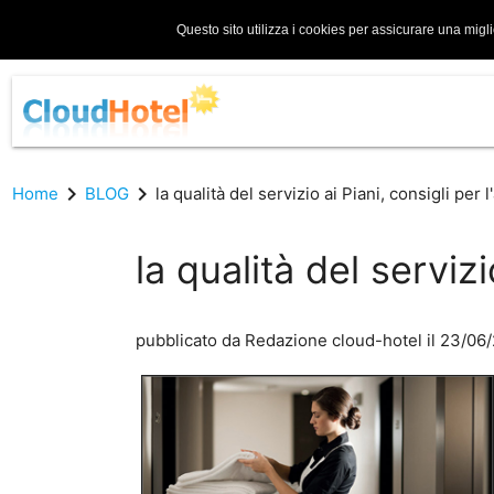
Questo sito utilizza i cookies per assicurare una migl
chevron_right
chevron_right
Home
BLOG
la qualità del servizio ai Piani, consigli per 
la qualità del serviz
pubblicato da
Redazione cloud-hotel
il 23/06