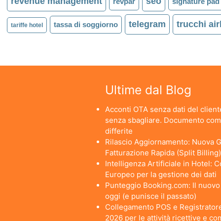
revenue management
seo
revpar
signature pad
telegram
trucchi ai
tassa di soggiorno
tariffe hotel
Ultime dal Blog
Acconti OTA senza dati del cliente
senza sbagliare. Documento comm
differite
Rilascio Aggiornamento: Nuova Ge
Fatturazione Rapida (Split Billing)
Intelligenza Artificiale in Hotel:
Europeo per la gestione dei dati
Punteggio Booking.com: Il nuovo a
oggi (e punisce il passato)
Collegamento POS e Registratore
2026 per le attività ricettive e c