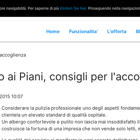
iore navigabilità. Per saperne di più
Klicken Sie hier
. Proseguendo nella navigazione 
Home
Funzionalita'
L'offerta
B
l'accoglienza
io ai Piani, consigli per l'acc
/2015 10:07
Considerare la pulizia professionale uno degli aspetti fondament
clientela un elevato standard di qualità ospitale.
Un albergo confortevole e pulito non lascia mai insoddisfatto il
costruisce la fortuna di una impresa che non vende solo letti,