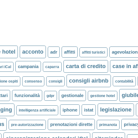
 hotel
acconto
adr
affitti
agevolazion
affitti turistici
carta di credito
case in af
campania
ri iCal
caparra
consigli airbnb
one ospiti
consenso
consigli
contabilità
giubil
ttari
funzionalità
gestionale
gdpr
gestione hotel
aging
legislazione
iphone
istat
intelligenza artificiale
ms
prenotazioni dirette
privac
pre-autorizzazione
primanota