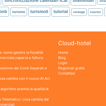
sincronizzazione calendari iCal
siteminder
smar
rbnb
turismo5
tutorial
turismo
vantaggi
voucher
Cloud-hotel
: come gestire la fiscalità
Home
erciale,caparra e fattura
Blog
Login
stione dei Conti Separati e
Registrati gratis
Contattaci
 Cosa cambia con il nuovo AI Act
lgoritmo premia la qualità di
 Telematico: cosa cambia dal
ommerciali