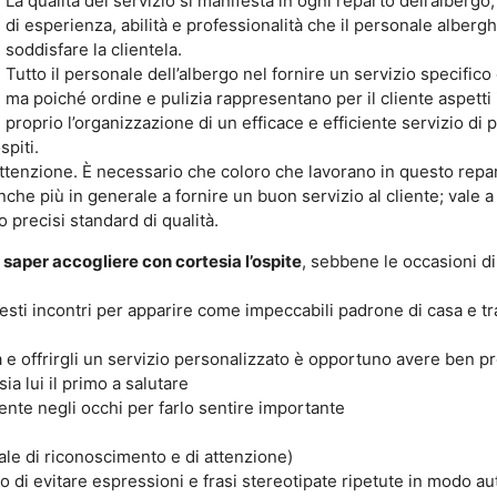
La qualità del servizio si manifesta in ogni reparto dell’albergo
di esperienza, abilità e professionalità che il personale alberg
soddisfare la clientela.
Tutto il personale dell’albergo nel fornire un servizio specific
ma poiché ordine e pulizia rappresentano per il cliente aspetti ir
proprio l’organizzazione di un efficace e efficiente servizio di 
spiti.
ttenzione. È necessario che coloro che lavorano in questo repa
he più in generale a fornire un buon servizio al cliente; vale a d
o precisi standard di qualità.
 saper accogliere con cortesia l’ospite
, sebbene le occasioni di
e questi incontri per apparire come impeccabili padrone di casa e
 e offrirgli un servizio personalizzato è opportuno avere ben pre
a lui il primo a salutare
iente negli occhi per farlo sentire importante
ale di riconoscimento e di attenzione)
o di evitare espressioni e frasi stereotipate ripetute in modo 