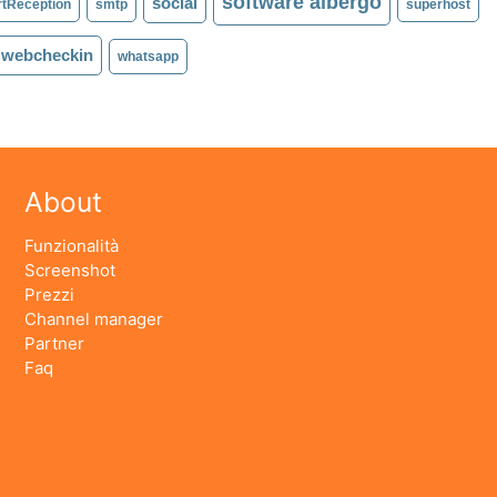
software albergo
social
tReception
smtp
superhost
webcheckin
whatsapp
About
Funzionalità
Screenshot
Prezzi
Channel manager
Partner
Faq