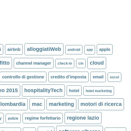
alloggiatiWeb
i
airbnb
apple
android
app
fitto
cloud
channel manager
check-in
cin
controllo di gestione
credito d'imposta
email
excel
eo 2015
hospitalityTech
hotel
hotel marketing
lombardia
mac
marketing
motori di ricerca
regione lazio
y
regime forfettario
pulizie