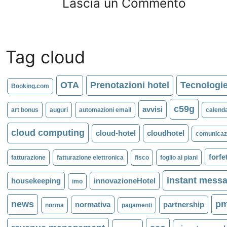
Lascia un Commento
Tag cloud
OTA
Prenotazioni hotel
Tecnologie
Booking.com
c59g
avvisi
art bonus
auguri
automazioni email
calenda
cloud computing
cloud-hotel
cloudhotel
comunicazi
forfe
fatturazione
fatturazione elettronica
fisco
foglio ai piani
instant mess
housekeeping
innovazioneHotel
imo
news
p
normativa
partnership
norma
pagamenti