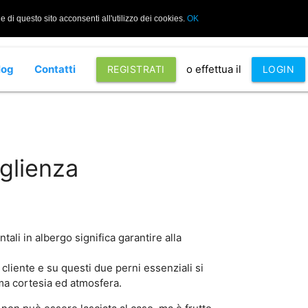
di questo sito acconsenti all'utilizzo dei cookies.
OK
log
Contatti
o effettua il
REGISTRATI
LOGIN
oglienza
ali in albergo significa garantire alla
 cliente e su questi due perni essenziali si
 ma cortesia ed atmosfera.