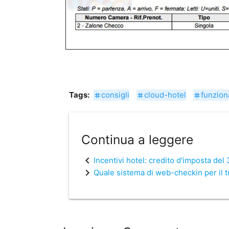
Tags:
consigli
cloud-hotel
funziona
tag
tag
tag
Continua a leggere
chevron_left
Incentivi hotel: credito d'imposta de
chevron_right
Quale sistema di web-checkin per il 