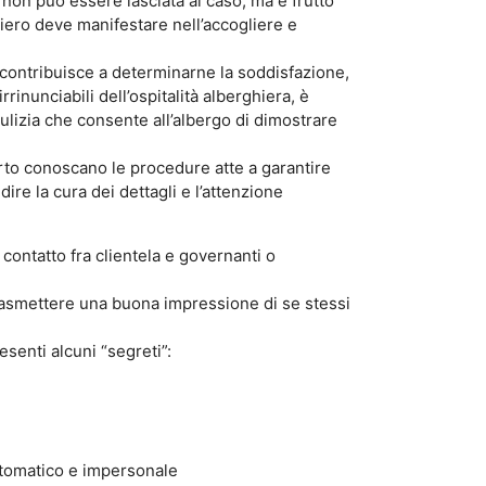
, non può essere lasciata al caso, ma è frutto
hiero deve manifestare nell’accogliere e
o contribuisce a determinarne la soddisfazione,
rinunciabili dell’ospitalità alberghiera, è
pulizia che consente all’albergo di dimostrare
rto conoscano le procedure atte a garantire
ire la cura dei dettagli e l’attenzione
 contatto fra clientela e governanti o
 trasmettere una buona impressione di se stessi
senti alcuni “segreti”:
automatico e impersonale