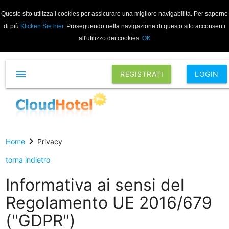
Questo sito utilizza i cookies per assicurare una migliore navigabilità. Per saperne
di più
Klicken Sie hier
. Proseguendo nella navigazione di questo sito acconsenti
all'utilizzo dei cookies.
OK
menu
REGISTRATI
LOGIN
chevron_right
Home
Privacy
torna indietro
Informativa ai sensi del
Regolamento UE 2016/679
("GDPR")