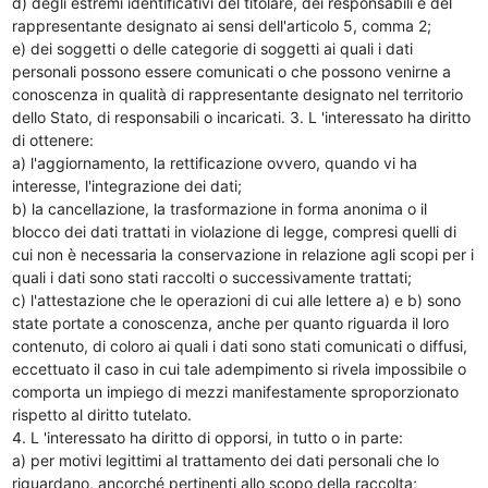
d) degli estremi identificativi del titolare, dei responsabili e del
rappresentante designato ai sensi dell'articolo 5, comma 2;
e) dei soggetti o delle categorie di soggetti ai quali i dati
personali possono essere comunicati o che possono venirne a
conoscenza in qualità di rappresentante designato nel territorio
dello Stato, di responsabili o incaricati. 3. L 'interessato ha diritto
di ottenere:
a) l'aggiornamento, la rettificazione ovvero, quando vi ha
interesse, l'integrazione dei dati;
b) la cancellazione, la trasformazione in forma anonima o il
blocco dei dati trattati in violazione di legge, compresi quelli di
cui non è necessaria la conservazione in relazione agli scopi per i
quali i dati sono stati raccolti o successivamente trattati;
c) l'attestazione che le operazioni di cui alle lettere a) e b) sono
state portate a conoscenza, anche per quanto riguarda il loro
contenuto, di coloro ai quali i dati sono stati comunicati o diffusi,
eccettuato il caso in cui tale adempimento si rivela impossibile o
comporta un impiego di mezzi manifestamente sproporzionato
rispetto al diritto tutelato.
4. L 'interessato ha diritto di opporsi, in tutto o in parte:
a) per motivi legittimi al trattamento dei dati personali che lo
riguardano, ancorché pertinenti allo scopo della raccolta;