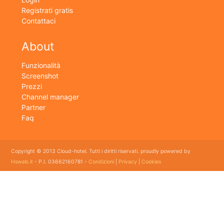
Registrati gratis
Contattaci
About
Funzionalità
Screenshot
Prezzi
Channel manager
Partner
Faq
Copyright © 2013 Cloud-hotel. Tutti i diritti riservati. proudly powered by
Hsweb.it
- P.I. 03662160781 -
Condizioni
|
Privacy
|
Cookies
Sei alla ricerca di un buon software per il tuo Hotel? Il software gestionale hotel completo e
flessibile che soddisfa e esigenze di organizzazione e controllo delle strutture ricettive con
booking online e revenue management, cloud hotel e' un software gestionale completo e
facile da usare per hotel, b&b, agriturismi, campeggi, case vacanze. Il gestionale b&b che
cercavi semplice da usare esiste ed è cloud!