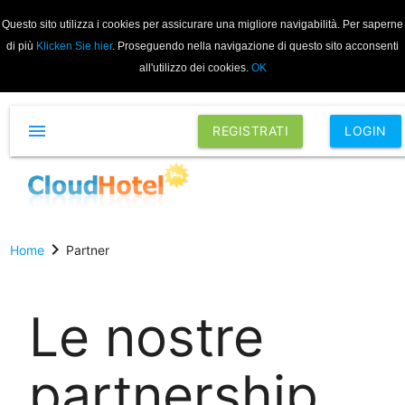
Questo sito utilizza i cookies per assicurare una migliore navigabilità. Per saperne
di più
Klicken Sie hier
. Proseguendo nella navigazione di questo sito acconsenti
all'utilizzo dei cookies.
OK
menu
REGISTRATI
LOGIN
chevron_right
Home
Partner
Le nostre
partnership