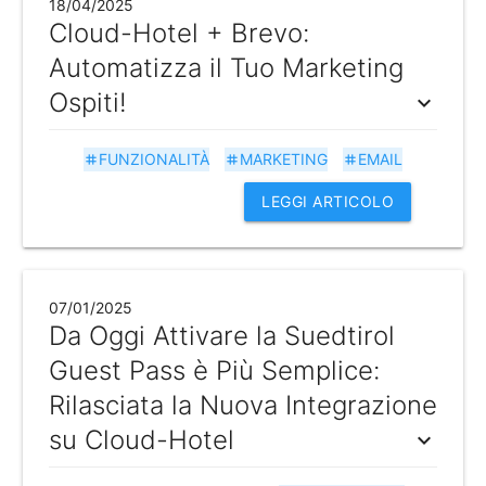
18/04/2025
Cloud-Hotel + Brevo:
Automatizza il Tuo Marketing
Ospiti!
expand_more
FUNZIONALITÀ
MARKETING
EMAIL
tag
tag
tag
LEGGI ARTICOLO
07/01/2025
Da Oggi Attivare la Suedtirol
Guest Pass è Più Semplice:
Rilasciata la Nuova Integrazione
su Cloud-Hotel
expand_more