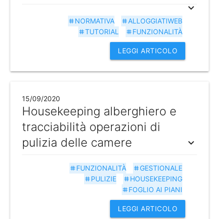
expand_more
NORMATIVA
ALLOGGIATIWEB
tag
tag
TUTORIAL
FUNZIONALITÀ
tag
tag
LEGGI ARTICOLO
15/09/2020
Housekeeping alberghiero e
tracciabilità operazioni di
pulizia delle camere
expand_more
FUNZIONALITÀ
GESTIONALE
tag
tag
PULIZIE
HOUSEKEEPING
tag
tag
FOGLIO AI PIANI
tag
LEGGI ARTICOLO