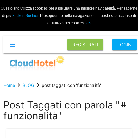
Questo sito utilizza i cookies per assicurare una migliore navigabilità. Per saperne
di più
Klicken Sie hier
. Proseguendo nella navigazione di questo sito acconsenti
all'utilizzo dei cookies.
OK
menu
REGISTRATI
LOGIN
chevron_right
chevron_right
Home
BLOG
post taggati con 'funzionalità'
Post Taggati con parola "
tag
funzionalità"