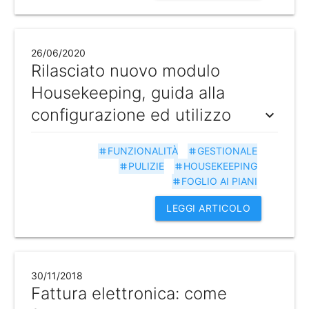
26/06/2020
Rilasciato nuovo modulo
Housekeeping, guida alla
configurazione ed utilizzo
expand_more
FUNZIONALITÀ
GESTIONALE
tag
tag
PULIZIE
HOUSEKEEPING
tag
tag
FOGLIO AI PIANI
tag
LEGGI ARTICOLO
30/11/2018
Fattura elettronica: come