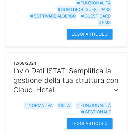
FUNZIONALITÀ
tag
SUEDTIROL GUEST PASS
tag
SOFTWARE ALBERGO
GUEST CARD
tag
tag
PMS
tag
LEGGI ARTICOLO
12/08/2024
Invio Dati ISTAT: Semplifica la
gestione della tua struttura con
Cloud-Hotel
expand_more
NORMATIVA
ISTAT
FUNZIONALITÀ
tag
tag
tag
GESTIONALE
tag
LEGGI ARTICOLO