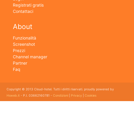
Registrati gratis
Contattaci
About
Funzionalità
Screenshot
Prezzi
Channel manager
Partner
Faq
Copyright © 2013 Cloud-hotel. Tutti i diritti riservati. proudly powered by
Hsweb.it
- P.I. 03662160781 -
Condizioni
|
Privacy
|
Cookies
Sei alla ricerca di un buon software per il tuo Hotel? Il software gestionale hotel completo e
flessibile che soddisfa e esigenze di organizzazione e controllo delle strutture ricettive con
booking online e revenue management, cloud hotel e' un software gestionale completo e
facile da usare per hotel, b&b, agriturismi, campeggi, case vacanze. Il gestionale b&b che
cercavi semplice da usare esiste ed è cloud!