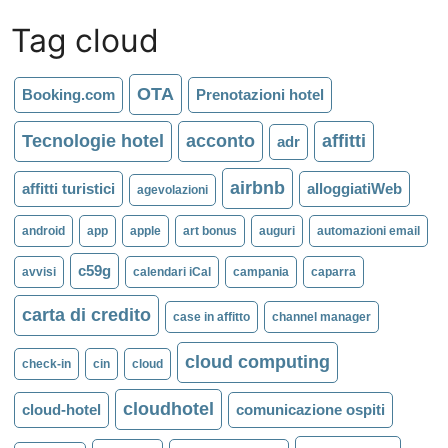
Tag cloud
OTA
Booking.com
Prenotazioni hotel
Tecnologie hotel
acconto
affitti
adr
airbnb
affitti turistici
alloggiatiWeb
agevolazioni
android
app
apple
art bonus
auguri
automazioni email
c59g
avvisi
calendari iCal
campania
caparra
carta di credito
case in affitto
channel manager
cloud computing
check-in
cin
cloud
cloudhotel
cloud-hotel
comunicazione ospiti