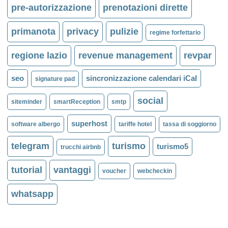
pre-autorizzazione
prenotazioni dirette
primanota
privacy
pulizie
regime forfettario
regione lazio
revenue management
revpar
seo
sincronizzazione calendari iCal
signature pad
social
siteminder
smartReception
smtp
superhost
software albergo
tariffe hotel
tassa di soggiorno
telegram
turismo
turismo5
trucchi airbnb
tutorial
vantaggi
voucher
webcheckin
whatsapp