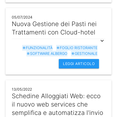
05/07/2024
Nuova Gestione dei Pasti nei
Trattamenti con Cloud-hotel
expand_more
FUNZIONALITÀ
FOGLIO RISTORANTE
tag
tag
SOFTWARE ALBERGO
GESTIONALE
tag
tag
LEGGI ARTICOLO
13/05/2022
Schedine Alloggiati Web: ecco
il nuovo web services che
semplifica e automatizza l'invio