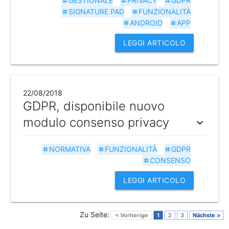
GESTIONALE
PRIVACY
GDPR
tag
tag
tag
SIGNATURE PAD
FUNZIONALITÀ
tag
tag
ANDROID
APP
tag
tag
LEGGI ARTICOLO
22/08/2018
GDPR, disponibile nuovo
modulo consenso privacy
expand_more
NORMATIVA
FUNZIONALITÀ
GDPR
tag
tag
tag
CONSENSO
tag
LEGGI ARTICOLO
Zu Seite:
< Vorherige
1
2
3
Nächste >