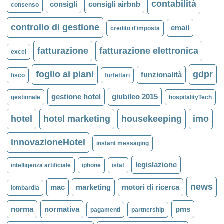
contabilità
consigli
consigli airbnb
consenso
controllo di gestione
email
credito d'imposta
fatturazione
fatturazione elettronica
excel
foglio ai piani
gdpr
funzionalità
fisco
forfettari
gestione hotel
giubileo 2015
gestionale
hospitalityTech
hotel
hotel marketing
housekeeping
imo
innovazioneHotel
instant messaging
legislazione
intelligenza artificiale
iphone
istat
news
mac
marketing
motori di ricerca
lombardia
norma
normativa
pms
pagamenti
partnership