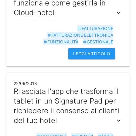
funziona e come gestirla in
Cloud-hotel
expand_more
FATTURAZIONE
tag
FATTURAZIONE ELETTRONICA
tag
FUNZIONALITÀ
GESTIONALE
tag
tag
LEGGI ARTICOLO
22/09/2018
Rilasciata l'app che trasforma il
tablet in un Signature Pad per
richiedere il consenso ai clienti
del tuo hotel
expand_more