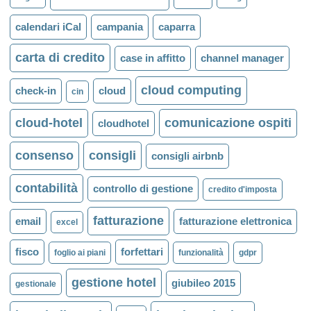
calendari iCal
campania
caparra
carta di credito
case in affitto
channel manager
cloud computing
check-in
cloud
cin
cloud-hotel
comunicazione ospiti
cloudhotel
consenso
consigli
consigli airbnb
contabilità
controllo di gestione
credito d'imposta
fatturazione
email
fatturazione elettronica
excel
fisco
forfettari
foglio ai piani
funzionalità
gdpr
gestione hotel
giubileo 2015
gestionale