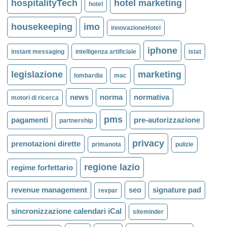
hospitalityTech
hotel marketing
hotel
housekeeping
imo
innovazioneHotel
iphone
instant messaging
intelligenza artificiale
istat
legislazione
marketing
lombardia
mac
news
norma
normativa
motori di ricerca
pms
pagamenti
pre-autorizzazione
partnership
privacy
prenotazioni dirette
primanota
pulizie
regione lazio
regime forfettario
revenue management
seo
signature pad
revpar
sincronizzazione calendari iCal
siteminder