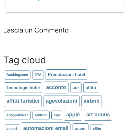
Lascia un Commento
Tag cloud
Prenotazioni hotel
Booking.com
OTA
acconto
Tecnologie hotel
adr
affitti
affitti turistici
agevolazioni
airbnb
apple
art bonus
alloggiatiWeb
android
app
automazioni email
avvisi
auguri
c59g