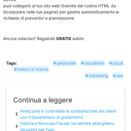
puoi collegarlo al tuo sito web (tramite del codice HTML da
incorporare nelle tue pagine) per gestire automaticamente le
richieste di preventivi e prenotazione
Ancora indeciso? Registrati
GRATIS
subito
Tags:
gestionale
cloudhotel
cloud
tag
tag
tag
motori di ricerca
tag
marketing
seo
tag
tag
Continua a leggere
Analizzare e controllare la soddisfazione dei clienti
chevron_left
con il Questionario di gradimento
Fattura e Ricevuta Fiscale nel settore alberghiero:
chevron_right
istruzioni per l'uso