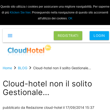
Questo sito utilizza i cookies per assicurare una migliore navigabilità. Per saperne
di più
Klicken Sie hier
. Proseguendo nella navigazione di questo sito acconsenti
all'utilizzo dei cookies.
OK
menu
REGISTRATI
LOGIN
chevron_right
chevron_right
Home
BLOG
Cloud-hotel non il solito Gestionale...
Cloud-hotel non il solito
Gestionale...
pubblicato da
Redazione cloud-hotel
il 17/09/2014 15:37