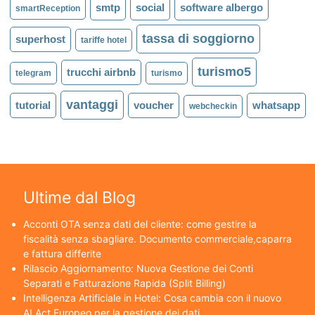
smtp
social
software albergo
smartReception
tassa di soggiorno
superhost
tariffe hotel
turismo5
trucchi airbnb
telegram
turismo
vantaggi
tutorial
voucher
whatsapp
webcheckin
Ultime dal Blog
Acconti OTA senza dati del cliente: come gestire la
fiscalità senza sbagliare. Documento commerciale,caparra
e fattura differite
Rilascio Aggiornamento: Nuova Gestione dei Conti
Separati e Fatturazione Rapida (Split Billing)
Intelligenza Artificiale in Hotel: Cosa cambia con il nuovo
AI Act Europeo per la gestione dei dati