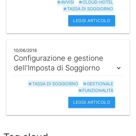
AVVISI
CLOUD-HOTEL
tag
tag
TASSA DI SOGGIORNO
tag
LEGGI ARTICOLO
10/06/2016
Configurazione e gestione
dell'Imposta di Soggiorno
expand_more
TASSA DI SOGGIORNO
GESTIONALE
tag
tag
FUNZIONALITÀ
tag
LEGGI ARTICOLO