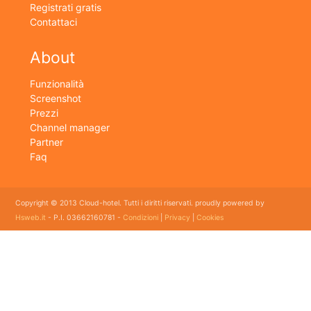
Registrati gratis
Contattaci
About
Funzionalità
Screenshot
Prezzi
Channel manager
Partner
Faq
Copyright © 2013 Cloud-hotel. Tutti i diritti riservati. proudly powered by
Hsweb.it
- P.I. 03662160781 -
Condizioni
|
Privacy
|
Cookies
Sei alla ricerca di un buon software per il tuo Hotel? Il software gestionale hotel completo e
flessibile che soddisfa e esigenze di organizzazione e controllo delle strutture ricettive con
booking online e revenue management, cloud hotel e' un software gestionale completo e
facile da usare per hotel, b&b, agriturismi, campeggi, case vacanze. Il gestionale b&b che
cercavi semplice da usare esiste ed è cloud!