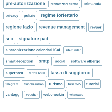
pre-autorizzazione
primanota
prenotazioni dirette
regime forfettario
privacy
pulizie
regione lazio
revenue management
revpar
seo
signature pad
sincronizzazione calendari iCal
siteminder
smtp
smartReception
social
software albergo
tassa di soggiorno
superhost
tariffe hotel
turismo
tutorial
telegram
trucchi airbnb
turismo5
vantaggi
webcheckin
voucher
whatsapp