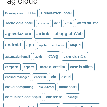
Tag cloud
OTA
Prenotazioni hotel
Booking.com
Tecnologie hotel
adr
affitti turistici
acconto
affitti
agevolazioni
airbnb
alloggiatiWeb
android
app
auguri
apple
art bonus
c59g
calendari iCal
automazioni email
avvisi
carta di credito
case in affitto
campania
caparra
cin
cloud
channel manager
check-in
cloud computing
cloudhotel
cloud-hotel
comunicazione ospiti
consenso
consigli