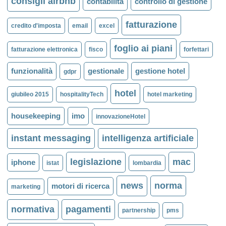
consigli airbnb
contabilità
controllo di gestione
fatturazione
credito d'imposta
email
excel
foglio ai piani
fatturazione elettronica
fisco
forfettari
funzionalità
gestionale
gestione hotel
gdpr
hotel
giubileo 2015
hospitalityTech
hotel marketing
housekeeping
imo
innovazioneHotel
instant messaging
intelligenza artificiale
legislazione
mac
iphone
istat
lombardia
news
norma
motori di ricerca
marketing
normativa
pagamenti
partnership
pms