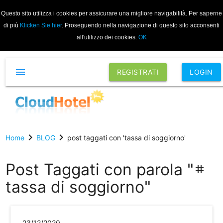
Questo sito utilizza i cookies per assicurare una migliore navigabilità. Per saperne
di più
Klicken Sie hier
. Proseguendo nella navigazione di questo sito acconsenti
all'utilizzo dei cookies.
OK
menu
REGISTRATI
LOGIN
chevron_right
chevron_right
Home
BLOG
post taggati con 'tassa di soggiorno'
Post Taggati con parola "
tag
tassa di soggiorno"
23/12/2020