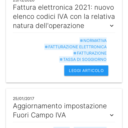
Fattura elettronica 2021: nuovo
elenco codici IVA con la relativa
natura dell'operazione
expand_more
NORMATIVA
tag
FATTURAZIONE ELETTRONICA
tag
FATTURAZIONE
tag
TASSA DI SOGGIORNO
tag
LEGGI ARTICOLO
25/01/2017
Aggiornamento impostazione
Fuori Campo IVA
expand_more