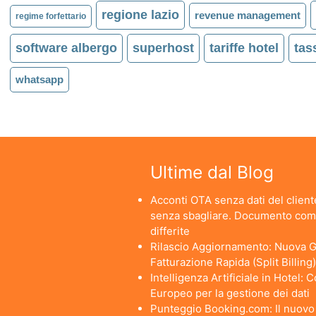
regione lazio
revenue management
regime forfettario
software albergo
superhost
tariffe hotel
tas
whatsapp
Ultime dal Blog
Acconti OTA senza dati del cliente
senza sbagliare. Documento comm
differite
Rilascio Aggiornamento: Nuova Ge
Fatturazione Rapida (Split Billing)
Intelligenza Artificiale in Hotel:
Europeo per la gestione dei dati
Punteggio Booking.com: Il nuovo a