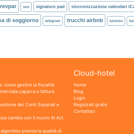
revpar
signature pad
sincronizzazione calendari iC
seo
sa di soggiorno
trucchi airbnb
telegram
turismo
tu
Cloud-hotel
: come gestire la fiscalità
Home
erciale,caparra e fattura
Blog
Login
stione dei Conti Separati e
Registrati gratis
Contattaci
 Cosa cambia con il nuovo AI Act
lgoritmo premia la qualità di