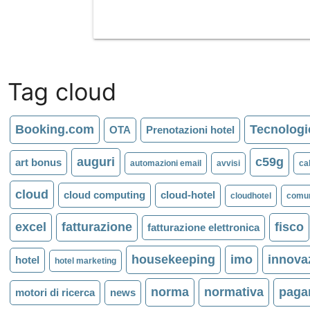
Tag cloud
Booking.com
Tecnologi
OTA
Prenotazioni hotel
auguri
c59g
art bonus
automazioni email
avvisi
ca
cloud
cloud computing
cloud-hotel
cloudhotel
comun
excel
fatturazione
fisco
fatturazione elettronica
housekeeping
imo
innova
hotel
hotel marketing
norma
normativa
paga
motori di ricerca
news