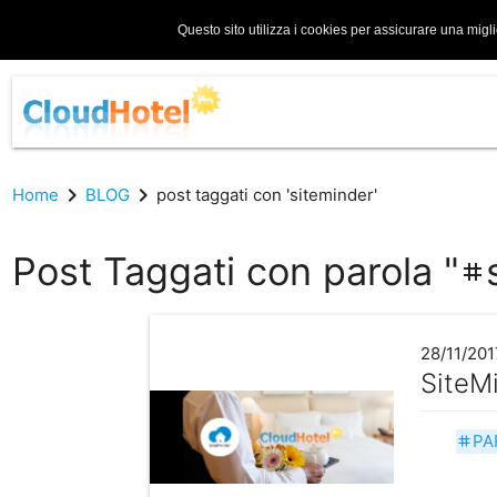
Questo sito utilizza i cookies per assicurare una migl
chevron_right
chevron_right
Home
BLOG
post taggati con 'siteminder'
Post Taggati con parola "
tag
28/11/201
SiteMi
PA
tag