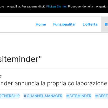
iore navigabilità. Per saperne di più
Klicken Sie hier
. Proseguendo nella navigazione 
Home
Funzionalita'
L'offerta
B
siteminder"
7
nder annuncia la propria collaborazion
RTNERSHIP
CHANNEL MANAGER
SITEMINDER
GEST
tag
tag
tag