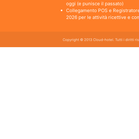
oggi (e punisce il passato)
Collegamento POS e Registratore
2026 per le attività ricettive e c
Copyright © 2013 Cloud-hotel. Tutti i diritti r
Sei alla ricerca di un buon software per il tuo Hotel? Il software gestionale hotel completo e
da usare per hotel, b&b, agriturismi, campeggi, case vacanze. Il gestionale b&b che cercavi s
E' lo strumento perfetto per la gestione online di piccoli e grandi Hotel, Alberghi, bed and brea
giornaliero, web checkin.
Programma gestionale alberghiero per strutture ricettive economico adatto per hotel bed and bre
mercato.
Gestire la tua struttura con il software gestionale hotel Cloud hotel è sinonimo di efficienza s
Si hai letto bene, è free, gratis.
Il nostro programma gestionale è adatto sia ai piccoli bed and breakfast che ad alberghi e st
browser.
Cloud hotel é adatto anche a gestire appartamenti, condomini, residence turistici. Se sei alla r
completo sul mercato.In Italia negli ultimi anni, il mercato degli affitti brevi sta registrando 
appartamento o alloggio di qualsiasi tipo in proprio. I destinatari di questi servizi sono: da c