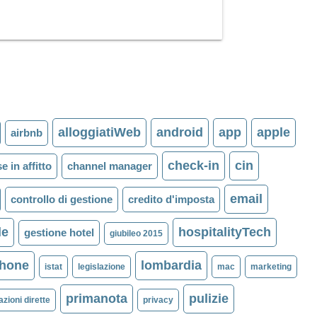
alloggiatiWeb
android
app
apple
airbnb
check-in
cin
e in affitto
channel manager
email
controllo di gestione
credito d'imposta
le
hospitalityTech
gestione hotel
giubileo 2015
phone
lombardia
istat
legislazione
mac
marketing
primanota
pulizie
zioni dirette
privacy