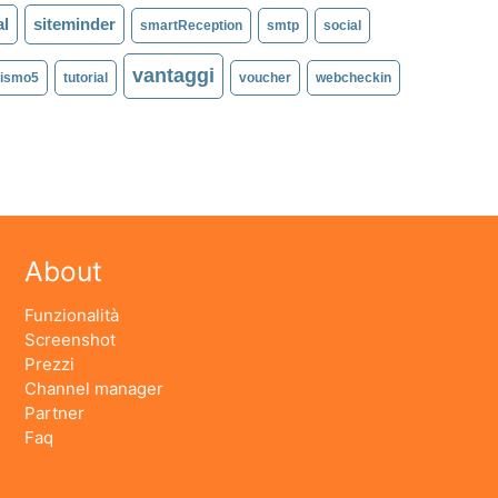
al
siteminder
smartReception
smtp
social
vantaggi
rismo5
tutorial
voucher
webcheckin
About
Funzionalità
Screenshot
Prezzi
Channel manager
Partner
Faq