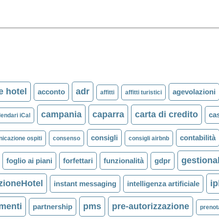
e hotel
adr
acconto
agevolazioni
affitti
affitti turistici
campania
caparra
carta di credito
cas
lendari iCal
consigli
contabilità
icazione ospiti
consenso
consigli airbnb
gestiona
foglio ai piani
forfettari
funzionalità
gdpr
zioneHotel
i
instant messaging
intelligenza artificiale
menti
pms
pre-autorizzazione
partnership
prenota