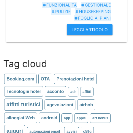
FUNZIONALITÀ
GESTIONALE
tag
tag
PULIZIE
HOUSEKEEPING
tag
tag
FOGLIO AI PIANI
tag
LEGGI ARTICOLO
Tag cloud
Booking.com
OTA
Prenotazioni hotel
Tecnologie hotel
acconto
adr
affitti
affitti turistici
agevolazioni
airbnb
alloggiatiWeb
android
app
apple
art bonus
auguri
automazioni email
avvisi
c59g