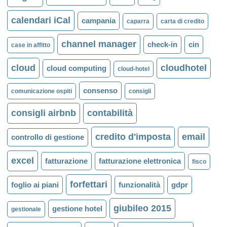
calendari iCal
campania
caparra
carta di credito
channel manager
check-in
cin
case in affitto
cloud
cloudhotel
cloud computing
cloud-hotel
consenso
comunicazione ospiti
consigli
consigli airbnb
contabilità
credito d'imposta
email
controllo di gestione
excel
fatturazione
fatturazione elettronica
fisco
forfettari
foglio ai piani
funzionalità
gdpr
giubileo 2015
gestione hotel
gestionale