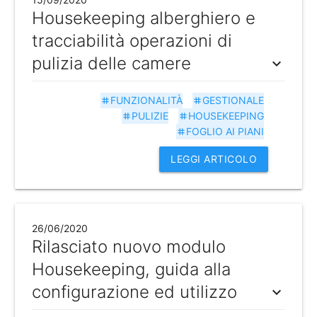
Housekeeping alberghiero e
tracciabilità operazioni di
pulizia delle camere
expand_more
FUNZIONALITÀ
GESTIONALE
tag
tag
PULIZIE
HOUSEKEEPING
tag
tag
FOGLIO AI PIANI
tag
LEGGI ARTICOLO
26/06/2020
Rilasciato nuovo modulo
Housekeeping, guida alla
configurazione ed utilizzo
expand_more