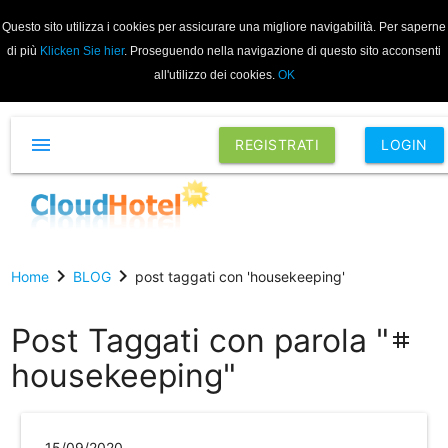
Questo sito utilizza i cookies per assicurare una migliore navigabilità. Per saperne
di più
Klicken Sie hier
. Proseguendo nella navigazione di questo sito acconsenti
all'utilizzo dei cookies.
OK
menu
REGISTRATI
LOGIN
chevron_right
chevron_right
Home
BLOG
post taggati con 'housekeeping'
Post Taggati con parola "
tag
housekeeping"
15/09/2020