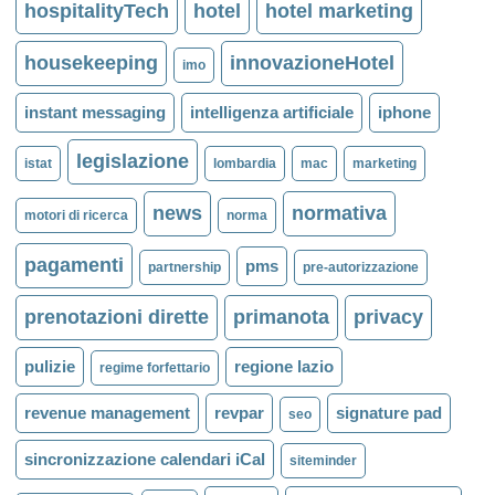
hospitalityTech
hotel
hotel marketing
housekeeping
innovazioneHotel
imo
instant messaging
intelligenza artificiale
iphone
legislazione
istat
lombardia
mac
marketing
news
normativa
motori di ricerca
norma
pagamenti
pms
partnership
pre-autorizzazione
prenotazioni dirette
primanota
privacy
pulizie
regione lazio
regime forfettario
revenue management
revpar
signature pad
seo
sincronizzazione calendari iCal
siteminder