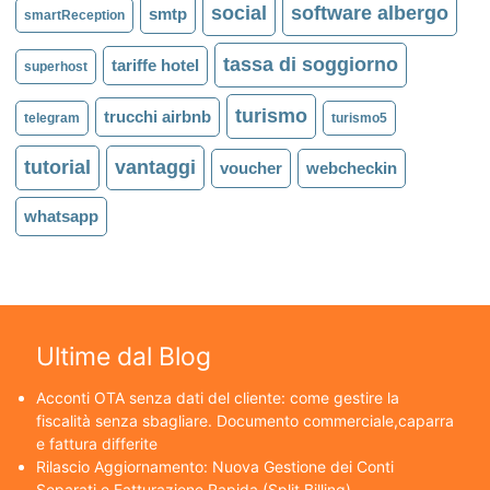
social
software albergo
smtp
smartReception
tassa di soggiorno
tariffe hotel
superhost
turismo
trucchi airbnb
telegram
turismo5
tutorial
vantaggi
voucher
webcheckin
whatsapp
Ultime dal Blog
Acconti OTA senza dati del cliente: come gestire la
fiscalità senza sbagliare. Documento commerciale,caparra
e fattura differite
Rilascio Aggiornamento: Nuova Gestione dei Conti
Separati e Fatturazione Rapida (Split Billing)