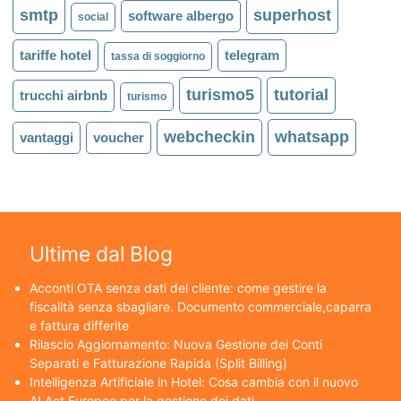
smtp
superhost
software albergo
social
tariffe hotel
telegram
tassa di soggiorno
turismo5
tutorial
trucchi airbnb
turismo
webcheckin
whatsapp
vantaggi
voucher
Ultime dal Blog
Acconti OTA senza dati del cliente: come gestire la
fiscalità senza sbagliare. Documento commerciale,caparra
e fattura differite
Rilascio Aggiornamento: Nuova Gestione dei Conti
Separati e Fatturazione Rapida (Split Billing)
Intelligenza Artificiale in Hotel: Cosa cambia con il nuovo
AI Act Europeo per la gestione dei dati