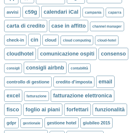
c59g
calendari iCal
avvisi
campania
caparra
carta di credito
case in affitto
channel manager
cin
check-in
cloud
cloud computing
cloud-hotel
cloudhotel
comunicazione ospiti
consenso
consigli airbnb
consigli
contabilità
email
controllo di gestione
credito d'imposta
excel
fatturazione elettronica
fatturazione
fisco
foglio ai piani
forfettari
funzionalità
gdpr
gestione hotel
giubileo 2015
gestionale