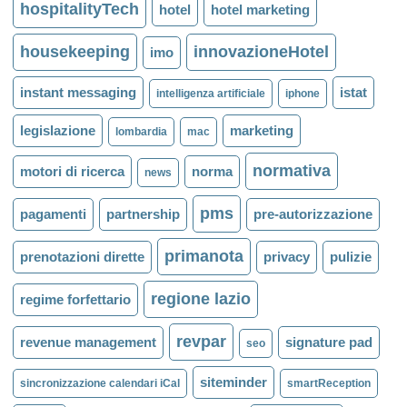
hospitalityTech
hotel
hotel marketing
housekeeping
innovazioneHotel
imo
instant messaging
istat
intelligenza artificiale
iphone
legislazione
marketing
lombardia
mac
normativa
motori di ricerca
norma
news
pms
pagamenti
partnership
pre-autorizzazione
primanota
prenotazioni dirette
privacy
pulizie
regione lazio
regime forfettario
revpar
revenue management
signature pad
seo
siteminder
sincronizzazione calendari iCal
smartReception