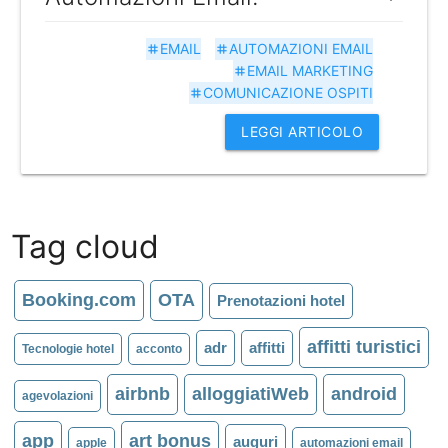
EMAIL
AUTOMAZIONI EMAIL
tag
tag
EMAIL MARKETING
tag
COMUNICAZIONE OSPITI
tag
LEGGI ARTICOLO
Tag cloud
Booking.com
OTA
Prenotazioni hotel
affitti turistici
adr
affitti
Tecnologie hotel
acconto
airbnb
alloggiatiWeb
android
agevolazioni
app
art bonus
auguri
apple
automazioni email