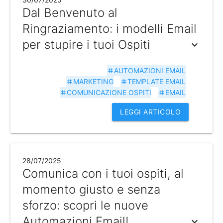
Dal Benvenuto al
Ringraziamento: i modelli Email
per stupire i tuoi Ospiti
expand_more
AUTOMAZIONI EMAIL
tag
MARKETING
TEMPLATE EMAIL
tag
tag
COMUNICAZIONE OSPITI
EMAIL
tag
tag
LEGGI ARTICOLO
28/07/2025
Comunica con i tuoi ospiti, al
momento giusto e senza
sforzo: scopri le nuove
Automazioni Email!
expand_more