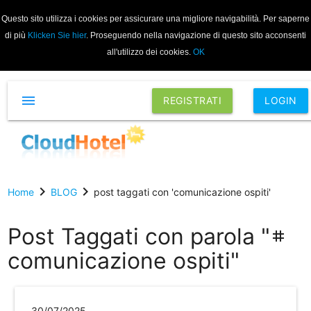
Questo sito utilizza i cookies per assicurare una migliore navigabilità. Per saperne
di più
Klicken Sie hier
. Proseguendo nella navigazione di questo sito acconsenti
all'utilizzo dei cookies.
OK
menu
REGISTRATI
LOGIN
chevron_right
chevron_right
Home
BLOG
post taggati con 'comunicazione ospiti'
Post Taggati con parola "
tag
comunicazione ospiti"
30/07/2025