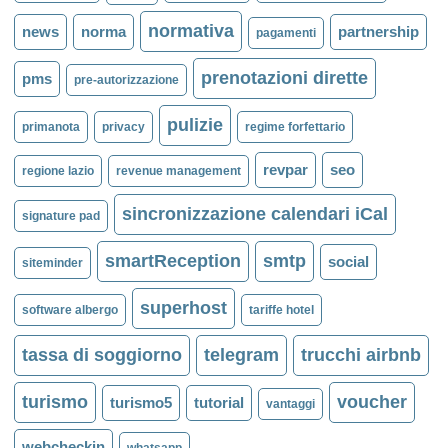
normativa
news
norma
partnership
pagamenti
prenotazioni dirette
pms
pre-autorizzazione
pulizie
primanota
privacy
regime forfettario
revpar
seo
regione lazio
revenue management
sincronizzazione calendari iCal
signature pad
smartReception
smtp
social
siteminder
superhost
software albergo
tariffe hotel
tassa di soggiorno
telegram
trucchi airbnb
turismo
voucher
turismo5
tutorial
vantaggi
webcheckin