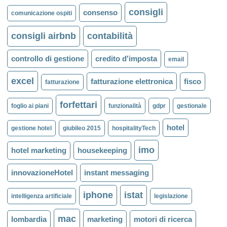
consigli
consenso
comunicazione ospiti
consigli airbnb
contabilità
controllo di gestione
credito d'imposta
email
excel
fatturazione elettronica
fisco
fatturazione
forfettari
foglio ai piani
funzionalità
gdpr
gestionale
hotel
gestione hotel
giubileo 2015
hospitalityTech
imo
hotel marketing
housekeeping
innovazioneHotel
instant messaging
iphone
istat
intelligenza artificiale
legislazione
mac
lombardia
marketing
motori di ricerca