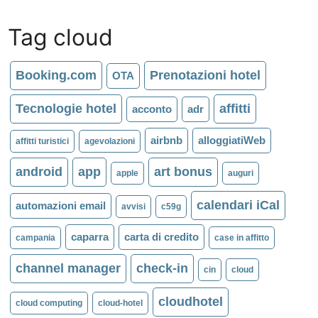
Tag cloud
Booking.com
Prenotazioni hotel
OTA
Tecnologie hotel
affitti
acconto
adr
airbnb
alloggiatiWeb
affitti turistici
agevolazioni
android
app
art bonus
apple
auguri
calendari iCal
automazioni email
avvisi
c59g
caparra
carta di credito
campania
case in affitto
channel manager
check-in
cin
cloud
cloudhotel
cloud computing
cloud-hotel