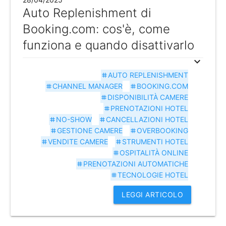
Auto Replenishment di
Booking.com: cos'è, come
funziona e quando disattivarlo
expand_more
AUTO REPLENISHMENT
tag
CHANNEL MANAGER
BOOKING.COM
tag
tag
DISPONIBILITÀ CAMERE
tag
PRENOTAZIONI HOTEL
tag
NO-SHOW
CANCELLAZIONI HOTEL
tag
tag
GESTIONE CAMERE
OVERBOOKING
tag
tag
VENDITE CAMERE
STRUMENTI HOTEL
tag
tag
OSPITALITÀ ONLINE
tag
PRENOTAZIONI AUTOMATICHE
tag
TECNOLOGIE HOTEL
tag
LEGGI ARTICOLO