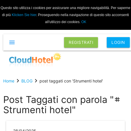
Questo sito utilizza i cookies per assicurare una migliore navigabilità. Per saperne
di più
Klicken Sie hier
. Proseguendo nella navigazione di questo sito acconsenti
all'utilizzo dei cookies.
OK
menu
REGISTRATI
LOGIN
chevron_right
chevron_right
Home
BLOG
post taggati con 'Strumenti hotel'
Post Taggati con parola "
tag
Strumenti hotel"
28/04/2025