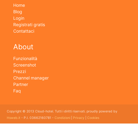
Home
Blog
Login
Registrati gratis
Contattaci
About
Funzionalità
Screenshot
Prezzi
Channel manager
Partner
Faq
Copyright © 2013 Cloud-hotel. Tutti i diritti riservati. proudly powered by
Hsweb.it
- P.I. 03662160781 -
Condizioni
|
Privacy
|
Cookies
Sei alla ricerca di un buon software per il tuo Hotel? Il software gestionale hotel completo e
flessibile che soddisfa e esigenze di organizzazione e controllo delle strutture ricettive con