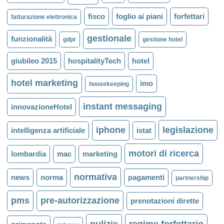
fisco
foglio ai piani
forfettari
fatturazione elettronica
gestionale
funzionalità
gdpr
gestione hotel
giubileo 2015
hospitalityTech
hotel
hotel marketing
imo
housekeeping
instant messaging
innovazioneHotel
iphone
legislazione
intelligenza artificiale
istat
motori di ricerca
lombardia
mac
marketing
normativa
news
norma
pagamenti
partnership
pms
pre-autorizzazione
prenotazioni dirette