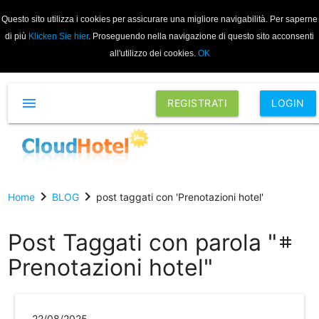
Questo sito utilizza i cookies per assicurare una migliore navigabilità. Per saperne
di più
Klicken Sie hier
. Proseguendo nella navigazione di questo sito acconsenti
all'utilizzo dei cookies.
OK
menu
REGISTRATI
LOGIN
chevron_right
chevron_right
Home
BLOG
post taggati con 'Prenotazioni hotel'
Post Taggati con parola "
tag
Prenotazioni hotel"
22/08/2025