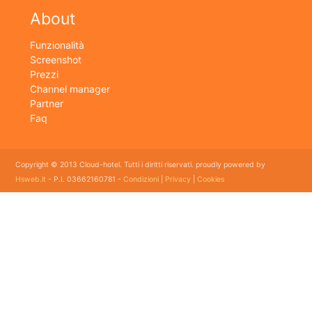
About
Funzionalità
Screenshot
Prezzi
Channel manager
Partner
Faq
Copyright © 2013 Cloud-hotel. Tutti i diritti riservati. proudly powered by
Hsweb.it
- P.I. 03662160781 -
Condizioni
|
Privacy
|
Cookies
Sei alla ricerca di un buon software per il tuo Hotel? Il software gestionale hotel completo e
flessibile che soddisfa e esigenze di organizzazione e controllo delle strutture ricettive con
booking online e revenue management, cloud hotel e' un software gestionale completo e
facile da usare per hotel, b&b, agriturismi, campeggi, case vacanze. Il gestionale b&b che
cercavi semplice da usare esiste ed è cloud!
E' lo strumento perfetto per la gestione online di piccoli e grandi Hotel, Alberghi, bed and
breakfast, Agriturismi, Pensioni, Affittacamere; tra le sue funzioni principali: catalogo
camere, planning prenotazioni, rubrica clienti, schedine di pubblica sicurezza, modelli istat