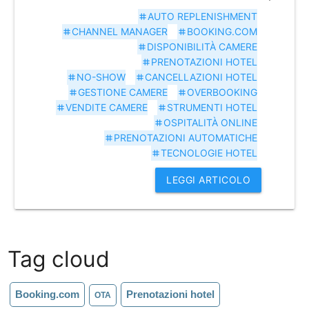
AUTO REPLENISHMENT
tag
CHANNEL MANAGER
BOOKING.COM
tag
tag
DISPONIBILITÀ CAMERE
tag
PRENOTAZIONI HOTEL
tag
NO-SHOW
CANCELLAZIONI HOTEL
tag
tag
GESTIONE CAMERE
OVERBOOKING
tag
tag
VENDITE CAMERE
STRUMENTI HOTEL
tag
tag
OSPITALITÀ ONLINE
tag
PRENOTAZIONI AUTOMATICHE
tag
TECNOLOGIE HOTEL
tag
LEGGI ARTICOLO
Tag cloud
Booking.com
Prenotazioni hotel
OTA