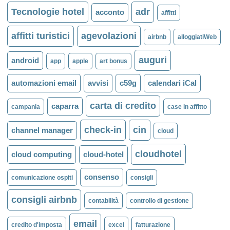
Tecnologie hotel
adr
acconto
affitti
affitti turistici
agevolazioni
airbnb
alloggiatiWeb
auguri
android
app
apple
art bonus
automazioni email
avvisi
c59g
calendari iCal
carta di credito
caparra
campania
case in affitto
check-in
cin
channel manager
cloud
cloudhotel
cloud computing
cloud-hotel
consenso
comunicazione ospiti
consigli
consigli airbnb
contabilità
controllo di gestione
email
credito d'imposta
excel
fatturazione