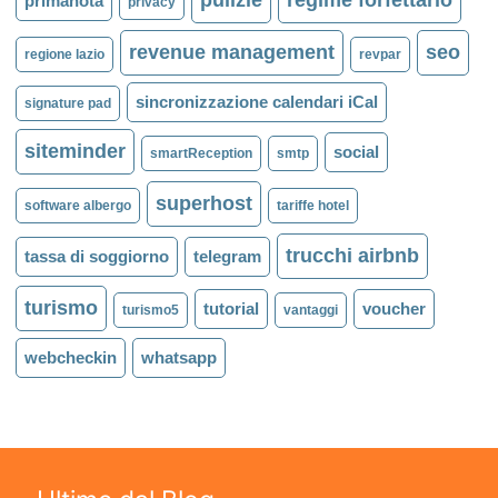
pulizie
regime forfettario
primanota
privacy
revenue management
seo
regione lazio
revpar
sincronizzazione calendari iCal
signature pad
siteminder
social
smartReception
smtp
superhost
software albergo
tariffe hotel
trucchi airbnb
tassa di soggiorno
telegram
turismo
tutorial
voucher
turismo5
vantaggi
webcheckin
whatsapp