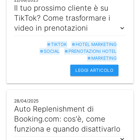
Il tuo prossimo cliente è su
TikTok? Come trasformare i
video in prenotazioni
expand_more
TIKTOK
HOTEL MARKETING
tag
tag
SOCIAL
PRENOTAZIONI HOTEL
tag
tag
MARKETING
tag
LEGGI ARTICOLO
28/04/2025
Auto Replenishment di
Booking.com: cos'è, come
funziona e quando disattivarlo
expand_more