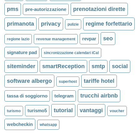
pms
prenotazioni dirette
pre-autorizzazione
primanota
privacy
regime forfettario
pulizie
seo
revpar
regione lazio
revenue management
signature pad
sincronizzazione calendari iCal
siteminder
smartReception
smtp
social
software albergo
tariffe hotel
superhost
trucchi airbnb
tassa di soggiorno
telegram
tutorial
vantaggi
turismo5
turismo
voucher
webcheckin
whatsapp