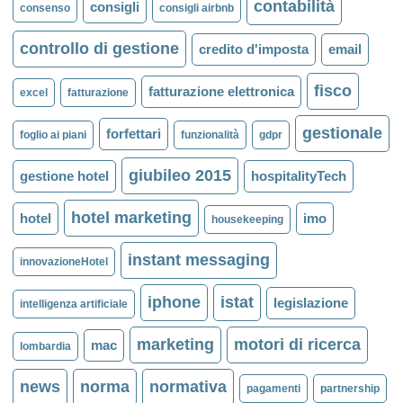
contabilità
consigli
consenso
consigli airbnb
controllo di gestione
credito d'imposta
email
fisco
fatturazione elettronica
excel
fatturazione
gestionale
forfettari
foglio ai piani
funzionalità
gdpr
giubileo 2015
gestione hotel
hospitalityTech
hotel marketing
hotel
imo
housekeeping
instant messaging
innovazioneHotel
iphone
istat
legislazione
intelligenza artificiale
marketing
motori di ricerca
mac
lombardia
news
norma
normativa
pagamenti
partnership