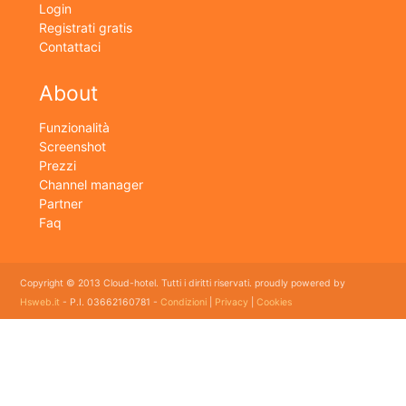
Login
Registrati gratis
Contattaci
About
Funzionalità
Screenshot
Prezzi
Channel manager
Partner
Faq
Copyright © 2013 Cloud-hotel. Tutti i diritti riservati. proudly powered by
Hsweb.it
- P.I. 03662160781 -
Condizioni
|
Privacy
|
Cookies
Sei alla ricerca di un buon software per il tuo Hotel? Il software gestionale hotel completo e
flessibile che soddisfa e esigenze di organizzazione e controllo delle strutture ricettive con
booking online e revenue management, cloud hotel e' un software gestionale completo e
facile da usare per hotel, b&b, agriturismi, campeggi, case vacanze. Il gestionale b&b che
cercavi semplice da usare esiste ed è cloud!