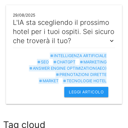
29/08/2025
L'IA sta scegliendo il prossimo
hotel per i tuoi ospiti. Sei sicuro
che troverà il tuo?
expand_more
INTELLIGENZA ARTIFICIALE
tag
SEO
CHATGPT
MARKETING
tag
tag
tag
ANSWER ENGINE OPTIMIZATION(AEO)
tag
PRENOTAZIONI DIRETTE
tag
MARKET
TECNOLOGIE HOTEL
tag
tag
LEGGI ARTICOLO
Tag cloud