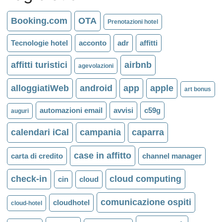
Booking.com
OTA
Prenotazioni hotel
Tecnologie hotel
acconto
adr
affitti
affitti turistici
airbnb
agevolazioni
alloggiatiWeb
android
app
apple
art bonus
automazioni email
avvisi
c59g
auguri
calendari iCal
campania
caparra
case in affitto
carta di credito
channel manager
check-in
cloud computing
cin
cloud
comunicazione ospiti
cloudhotel
cloud-hotel