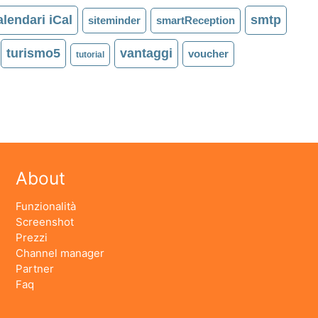
lendari iCal
smtp
siteminder
smartReception
turismo5
vantaggi
voucher
tutorial
About
Funzionalità
Screenshot
Prezzi
Channel manager
Partner
Faq