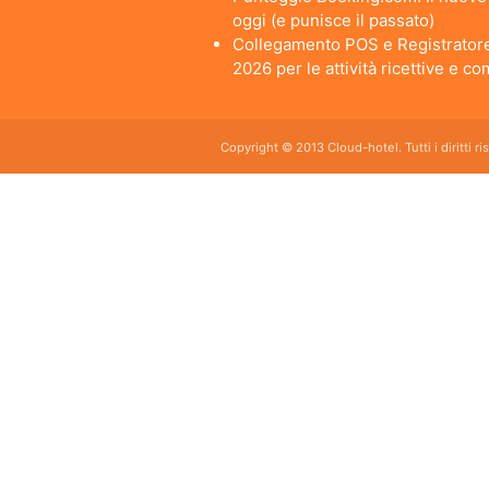
oggi (e punisce il passato)
Collegamento POS e Registratore
2026 per le attività ricettive e c
Copyright © 2013 Cloud-hotel. Tutti i diritti r
Sei alla ricerca di un buon software per il tuo Hotel? Il software gestionale hotel completo e
da usare per hotel, b&b, agriturismi, campeggi, case vacanze. Il gestionale b&b che cercavi s
E' lo strumento perfetto per la gestione online di piccoli e grandi Hotel, Alberghi, bed and brea
giornaliero, web checkin.
Programma gestionale alberghiero per strutture ricettive economico adatto per hotel bed and bre
mercato.
Gestire la tua struttura con il software gestionale hotel Cloud hotel è sinonimo di efficienza s
Si hai letto bene, è free, gratis.
Il nostro programma gestionale è adatto sia ai piccoli bed and breakfast che ad alberghi e st
browser.
Cloud hotel é adatto anche a gestire appartamenti, condomini, residence turistici. Se sei alla r
completo sul mercato.In Italia negli ultimi anni, il mercato degli affitti brevi sta registrando 
appartamento o alloggio di qualsiasi tipo in proprio. I destinatari di questi servizi sono: da c