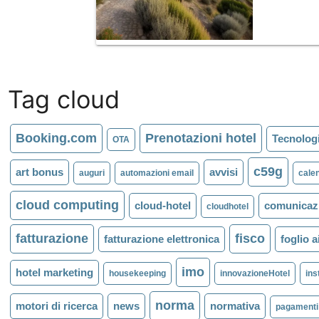
Tag cloud
Booking.com
Prenotazioni hotel
Tecnologi
OTA
c59g
art bonus
avvisi
auguri
automazioni email
calen
cloud computing
cloud-hotel
comunicazi
cloudhotel
fatturazione
fisco
fatturazione elettronica
foglio a
imo
hotel marketing
housekeeping
innovazioneHotel
ins
norma
motori di ricerca
news
normativa
pagamenti