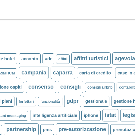
affitti turistici
agevola
e hotel
acconto
adr
affitti
campania
caparra
carta di credito
case in a
dari iCal
consenso
consigli
one ospiti
consigli airbnb
contabili
gdpr
i piani
gestionale
gestione h
forfettari
funzionalità
istat
legi
intelligenza artificiale
iphone
tant messaging
partnership
pre-autorizzazione
pms
prenotazio