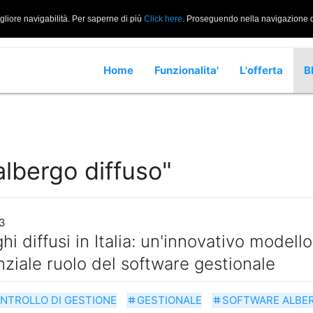
igliore navigabilità. Per saperne di più
Click here
. Proseguendo nella navigazione di
Home
Funzionalita'
L'offerta
B
albergo diffuso"
3
hi diffusi in Italia: un'innovativo modello
nziale ruolo del software gestionale
NTROLLO DI GESTIONE
GESTIONALE
SOFTWARE ALBE
tag
tag