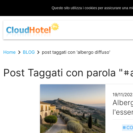
Questo sito utilizza i cookies per assicurare una m
chevron_right
chevron_right
Home
BLOG
post taggati con 'albergo diffuso'
Post Taggati con parola "
tag
19/11/202
Alberg
l'esse
CO
tag