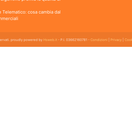
 Telematico: cosa cambia dal
ommerciali
iservati. proudly powered by
Hsweb.it
- P.I. 03662160781 -
Condizioni
|
Privacy
|
Cook
 flessibile che soddisfa e esigenze di organizzazione e controllo delle strutture ricettive con
emplice da usare esiste ed è cloud!
kfast, Agriturismi, Pensioni, Affittacamere; tra le sue funzioni principali: catalogo camere, plan
akfast ed agriturismo con tutte le funzioni dei grandi gestionali ad un prezzo accessibile con m
icurezza e innovazione. Oltretutto fino a 5 camere il gestionale hotel è gratuito.
rutture ricettive con molte camere. cloud Hotel è un software di gestione alberghiera funzion
icerca di un software di gestione per appartamenti turistici prova subito cloud hotel, il gestio
un vero e proprio boom di richieste. Il programma di gestione alberghiera e appartamenti Cloud-ho
hi possiede una proprietà e vuole gestirla da solo, a chi ne possiede due o tre e vuole migliorar