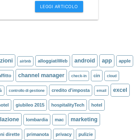
LEGGI ARTICOLO
zioni
android
app
alloggiatiWeb
apple
airbnb
channel manager
ffitto
cin
check-in
cloud
excel
credito d'imposta
tà
controllo di gestione
email
otel
giubileo 2015
hospitalityTech
hotel
slazione
marketing
lombardia
mac
ni dirette
primanota
privacy
pulizie