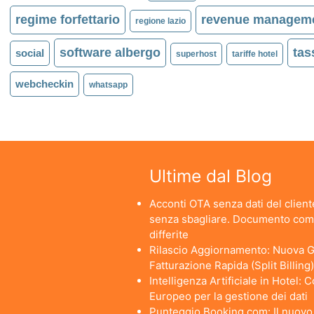
regime forfettario
revenue managem
regione lazio
software albergo
tas
social
superhost
tariffe hotel
webcheckin
whatsapp
Ultime dal Blog
Acconti OTA senza dati del cliente
senza sbagliare. Documento comm
differite
Rilascio Aggiornamento: Nuova Ge
Fatturazione Rapida (Split Billing)
Intelligenza Artificiale in Hotel:
Europeo per la gestione dei dati
Punteggio Booking.com: Il nuovo a