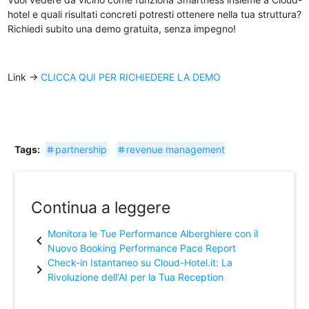
hotel e quali risultati concreti potresti ottenere nella tua struttura?
Richiedi subito una demo gratuita, senza impegno!
Link ->
CLICCA QUI PER RICHIEDERE LA DEMO
Tags:
partnership
revenue management
tag
tag
Continua a leggere
Monitora le Tue Performance Alberghiere con il
chevron_left
Nuovo Booking Performance Pace Report
Check-in Istantaneo su Cloud-Hotel.it: La
chevron_right
Rivoluzione dell'AI per la Tua Reception