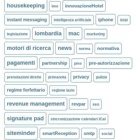
housekeeping
innovazioneHotel
imo
instant messaging
iphone
intelligenza artificiale
istat
lombardia
mac
legislazione
marketing
motori di ricerca
news
normativa
norma
pagamenti
partnership
pre-autorizzazione
pms
privacy
prenotazioni dirette
primanota
pulizie
regime forfettario
regione lazio
revenue management
revpar
seo
signature pad
sincronizzazione calendari iCal
siteminder
smartReception
smtp
social