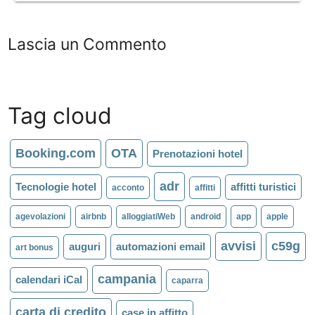
Lascia un Commento
Tag cloud
Booking.com
OTA
Prenotazioni hotel
adr
Tecnologie hotel
affitti turistici
acconto
affitti
agevolazioni
airbnb
alloggiatiWeb
android
app
apple
avvisi
c59g
auguri
automazioni email
art bonus
campania
calendari iCal
caparra
carta di credito
case in affitto