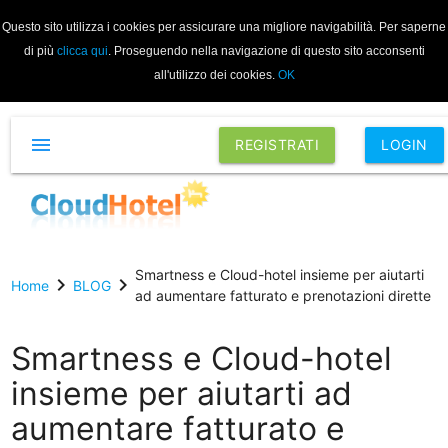
Questo sito utilizza i cookies per assicurare una migliore navigabilità. Per saperne
di più
clicca qui
. Proseguendo nella navigazione di questo sito acconsenti
all'utilizzo dei cookies.
OK
menu
REGISTRATI
LOGIN
Smartness e Cloud-hotel insieme per aiutarti
chevron_right
chevron_right
Home
BLOG
ad aumentare fatturato e prenotazioni dirette
Smartness e Cloud-hotel
insieme per aiutarti ad
aumentare fatturato e