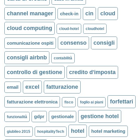
channel manager
cin
cloud
check-in
cloud computing
cloud-hotel
cloudhotel
consenso
consigli
comunicazione ospiti
consigli airbnb
contabilità
controllo di gestione
credito d'imposta
excel
fatturazione
email
forfettari
fatturazione elettronica
fisco
foglio ai piani
gestione hotel
gdpr
gestionale
funzionalità
hotel
hotel marketing
giubileo 2015
hospitalityTech