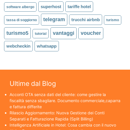
superhost
tariffe hotel
software albergo
telegram
trucchi airbnb
tassa di soggiorno
turismo
turismo5
vantaggi
voucher
tutorial
webcheckin
whatsapp
Ultime dal Blog
Acconti OTA senza dati del cliente: come gestire la
fiscalità senza sbagliare. Documento commerciale,caparra
e fattura differite
Rilascio Aggiornamento: Nuova Gestione dei Conti
Separati e Fatturazione Rapida (Split Billing)
Intelligenza Artificiale in Hotel: Cosa cambia con il nuovo