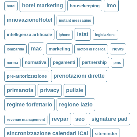
hotel marketing
imo
housekeeping
hotel
innovazioneHotel
instant messaging
istat
intelligenza artificiale
iphone
legislazione
mac
marketing
news
lombardia
motori di ricerca
normativa
pagamenti
partnership
norma
pms
prenotazioni dirette
pre-autorizzazione
primanota
privacy
pulizie
regime forfettario
regione lazio
revpar
seo
signature pad
revenue management
sincronizzazione calendari iCal
siteminder