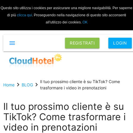
Questo sito utilizza i cookies per assicurare una migliore navigabilità. Per saperne
di più
clicca qui
. Proseguendo nella navigazione di questo sito acconsenti
all'utilizzo dei cookies.
OK
menu
REGISTRATI
LOGIN
Il tuo prossimo cliente è su TikTok? Come
chevron_right
chevron_right
Home
BLOG
trasformare i video in prenotazioni
Il tuo prossimo cliente è su
TikTok? Come trasformare i
video in prenotazioni