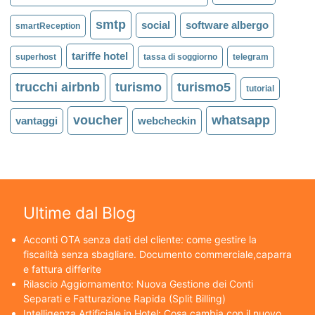
smtp
social
software albergo
smartReception
tariffe hotel
superhost
tassa di soggiorno
telegram
trucchi airbnb
turismo
turismo5
tutorial
voucher
whatsapp
vantaggi
webcheckin
Ultime dal Blog
Acconti OTA senza dati del cliente: come gestire la
fiscalità senza sbagliare. Documento commerciale,caparra
e fattura differite
Rilascio Aggiornamento: Nuova Gestione dei Conti
Separati e Fatturazione Rapida (Split Billing)
Intelligenza Artificiale in Hotel: Cosa cambia con il nuovo