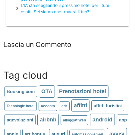
L'IA sta scegliendo il prossimo hotel per i tuoi
chevron_right
ospiti. Sei sicuro che troverà il tuo?
Lascia un Commento
Tag cloud
OTA
Prenotazioni hotel
Booking.com
affitti
affitti turistici
Tecnologie hotel
acconto
adr
airbnb
android
agevolazioni
app
alloggiatiWeb
avvisi
apple
art bonus
auguri
automazioni email