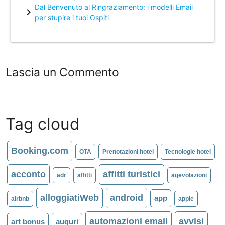
Dal Benvenuto al Ringraziamento: i modelli Email
chevron_right
per stupire i tuoi Ospiti
Lascia un Commento
Tag cloud
Booking.com
OTA
Prenotazioni hotel
Tecnologie hotel
acconto
affitti turistici
adr
affitti
agevolazioni
alloggiatiWeb
android
app
airbnb
apple
automazioni email
avvisi
art bonus
auguri