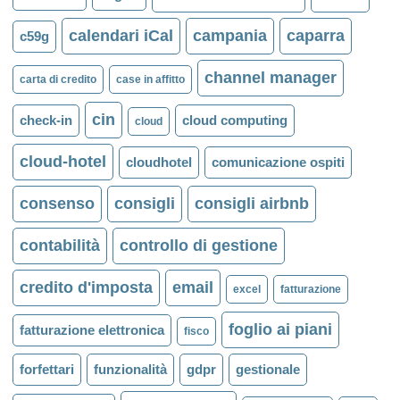
calendari iCal
campania
caparra
c59g
channel manager
carta di credito
case in affitto
cin
check-in
cloud computing
cloud
cloud-hotel
cloudhotel
comunicazione ospiti
consenso
consigli
consigli airbnb
contabilità
controllo di gestione
credito d'imposta
email
excel
fatturazione
foglio ai piani
fatturazione elettronica
fisco
forfettari
funzionalità
gdpr
gestionale