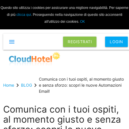
Questo sito utilizza i cookies per assicurare una migliore navigabilità. Per saperne
di più
clicca qui
. Proseguendo nella navigazione di questo sito acconsenti
all'utilizzo dei cookies.
OK
menu
REGISTRATI
LOGIN
Comunica con i tuoi ospiti, al momento giusto
chevron_right
chevron_right
Home
BLOG
e senza sforzo: scopri le nuove Automazioni
Email!
Comunica con i tuoi ospiti,
al momento giusto e senza