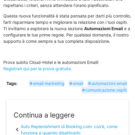
rispettano i criteri, senza attendere l'orario pianificato.
Questa nuova funzionalità è stata pensata per darti più controllo,
farti risparmiare tempo e migliorare la relazione con i tuoi ospiti.
Ti invitiamo a esplorare la nuova sezione
Automazioni Email
e a
configurare le tue prime regole. Per qualsiasi domanda, il nostro
supporto è come sempre a tua completa disposizione.
Prova subito Cloud-Hotel e le automazioni Email!
Registrati qui per la prova gratuita.
Tags:
email marketing
email
automazioni email
tag
tag
tag
comunicazione ospiti
tag
Continua a leggere
Auto Replenishment di Booking.com: cos'è, come
chevron_left
funziona e quando disattivarlo