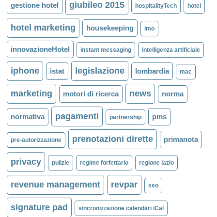
giubileo 2015
gestione hotel
hospitalityTech
hotel
hotel marketing
housekeeping
imo
innovazioneHotel
instant messaging
intelligenza artificiale
iphone
legislazione
istat
lombardia
mac
marketing
news
motori di ricerca
norma
pagamenti
normativa
pms
partnership
prenotazioni dirette
primanota
pre-autorizzazione
privacy
pulizie
regime forfettario
regione lazio
revenue management
revpar
seo
signature pad
sincronizzazione calendari iCal