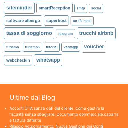
siteminder
smartReception
smtp
social
software albergo
superhost
tariffe hotel
tassa di soggiorno
trucchi airbnb
telegram
voucher
turismo
turismo5
tutorial
vantaggi
whatsapp
webcheckin
Ultime dal Blog
Acconti OTA senza dati del cliente: come gestire la
fiscalità senza sbagliare. Documento commerciale,caparra
e fattura differite
Rilascio Aggiornamento: Nuova Gestione dei Conti