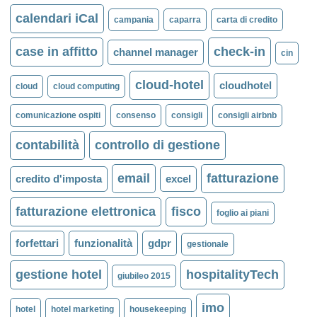
calendari iCal
campania
caparra
carta di credito
case in affitto
check-in
channel manager
cin
cloud-hotel
cloudhotel
cloud
cloud computing
comunicazione ospiti
consenso
consigli
consigli airbnb
contabilità
controllo di gestione
email
fatturazione
credito d'imposta
excel
fatturazione elettronica
fisco
foglio ai piani
forfettari
funzionalità
gdpr
gestionale
gestione hotel
hospitalityTech
giubileo 2015
imo
hotel
hotel marketing
housekeeping