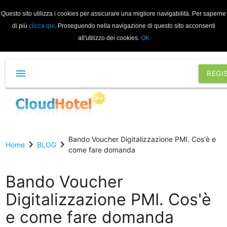
Questo sito utilizza i cookies per assicurare una migliore navigabilità. Per saperne
di più
clicca qui
. Proseguendo nella navigazione di questo sito acconsenti
all'utilizzo dei cookies.
OK
menu
REGI
Bando Voucher Digitalizzazione PMI. Cos'è e
chevron_right
chevron_right
Home
BLOG
come fare domanda
Bando Voucher
Digitalizzazione PMI. Cos'è
e come fare domanda