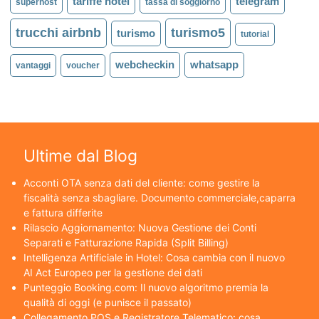
tariffe hotel
telegram
superhost
tassa di soggiorno
trucchi airbnb
turismo5
turismo
tutorial
webcheckin
whatsapp
vantaggi
voucher
Ultime dal Blog
Acconti OTA senza dati del cliente: come gestire la
fiscalità senza sbagliare. Documento commerciale,caparra
e fattura differite
Rilascio Aggiornamento: Nuova Gestione dei Conti
Separati e Fatturazione Rapida (Split Billing)
Intelligenza Artificiale in Hotel: Cosa cambia con il nuovo
AI Act Europeo per la gestione dei dati
Punteggio Booking.com: Il nuovo algoritmo premia la
qualità di oggi (e punisce il passato)
Collegamento POS e Registratore Telematico: cosa