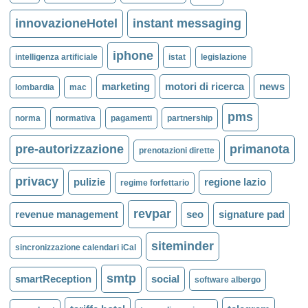
innovazioneHotel
instant messaging
iphone
intelligenza artificiale
istat
legislazione
marketing
motori di ricerca
news
lombardia
mac
pms
norma
normativa
pagamenti
partnership
pre-autorizzazione
primanota
prenotazioni dirette
privacy
pulizie
regione lazio
regime forfettario
revpar
revenue management
seo
signature pad
siteminder
sincronizzazione calendari iCal
smtp
smartReception
social
software albergo