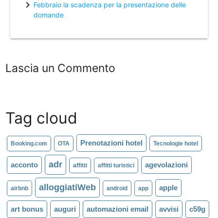
chevron_right
Febbraio la scadenza per la presentazione delle
domande
Lascia un Commento
Tag cloud
Prenotazioni hotel
Booking.com
OTA
Tecnologie hotel
adr
acconto
agevolazioni
affitti
affitti turistici
alloggiatiWeb
apple
airbnb
android
app
art bonus
auguri
automazioni email
avvisi
c59g