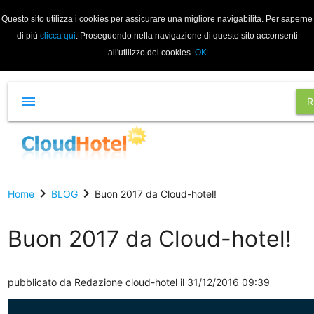
Questo sito utilizza i cookies per assicurare una migliore navigabilità. Per saperne
di più
clicca qui
. Proseguendo nella navigazione di questo sito acconsenti
all'utilizzo dei cookies.
OK
menu
R
chevron_right
chevron_right
Home
BLOG
Buon 2017 da Cloud-hotel!
Buon 2017 da Cloud-hotel!
pubblicato da
Redazione cloud-hotel
il 31/12/2016 09:39