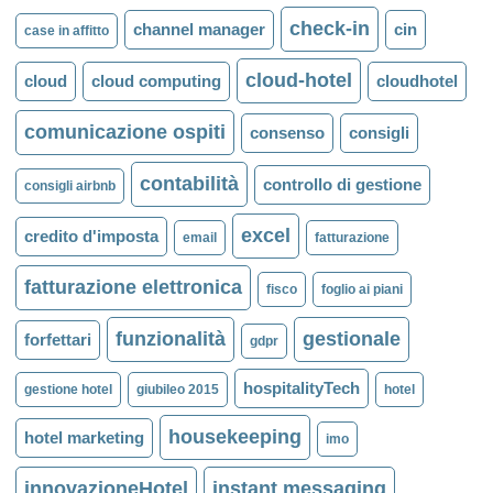
check-in
channel manager
cin
case in affitto
cloud-hotel
cloud
cloud computing
cloudhotel
comunicazione ospiti
consenso
consigli
contabilità
controllo di gestione
consigli airbnb
excel
credito d'imposta
email
fatturazione
fatturazione elettronica
fisco
foglio ai piani
funzionalità
gestionale
forfettari
gdpr
hospitalityTech
gestione hotel
giubileo 2015
hotel
housekeeping
hotel marketing
imo
innovazioneHotel
instant messaging