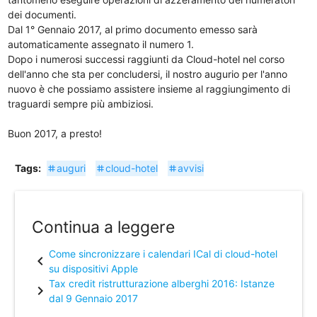
dei documenti.
Dal 1° Gennaio 2017, al primo documento emesso sarà
automaticamente assegnato il numero 1.
Dopo i numerosi successi raggiunti da Cloud-hotel nel corso
dell'anno che sta per concludersi, il nostro augurio per l'anno
nuovo è che possiamo assistere insieme al raggiungimento di
traguardi sempre più ambiziosi.
Buon 2017, a presto!
Tags:
auguri
cloud-hotel
avvisi
tag
tag
tag
Continua a leggere
Come sincronizzare i calendari ICal di cloud-hotel
chevron_left
su dispositivi Apple
Tax credit ristrutturazione alberghi 2016: Istanze
chevron_right
dal 9 Gennaio 2017