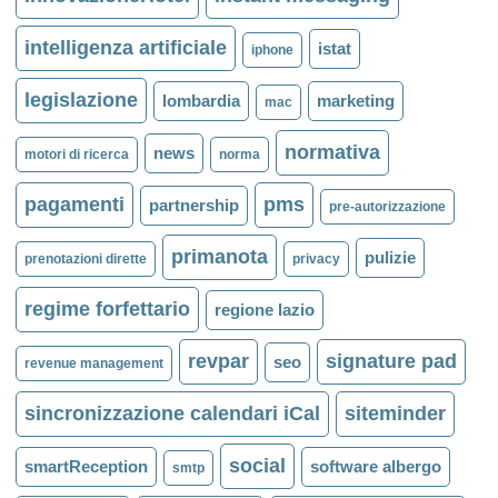
intelligenza artificiale
istat
iphone
legislazione
lombardia
marketing
mac
normativa
news
motori di ricerca
norma
pagamenti
pms
partnership
pre-autorizzazione
primanota
pulizie
prenotazioni dirette
privacy
regime forfettario
regione lazio
revpar
signature pad
seo
revenue management
sincronizzazione calendari iCal
siteminder
social
smartReception
software albergo
smtp