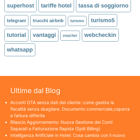
superhost
tariffe hotel
tassa di soggiorno
turismo5
telegram
trucchi airbnb
turismo
tutorial
vantaggi
webcheckin
voucher
whatsapp
Ultime dal Blog
Acconti OTA senza dati del cliente: come gestire la
fiscalità senza sbagliare. Documento commerciale,caparra
e fattura differite
Rilascio Aggiornamento: Nuova Gestione dei Conti
Separati e Fatturazione Rapida (Split Billing)
Intelligenza Artificiale in Hotel: Cosa cambia con il nuovo