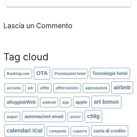
Lascia un Commento
Tag cloud
OTA
Tecnologie hotel
Booking.com
Prenotazioni hotel
airbnb
acconto
adr
affitti
affitti turistici
agevolazioni
art bonus
alloggiatiWeb
apple
android
app
c59g
automazioni email
auguri
avvisi
calendari iCal
carta di credito
campania
caparra