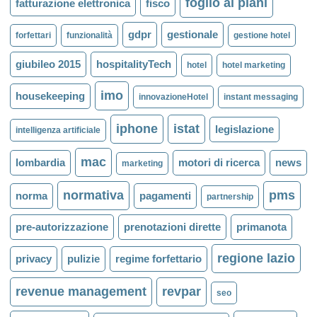
foglio ai piani
fatturazione elettronica
fisco
gdpr
gestionale
forfettari
funzionalità
gestione hotel
giubileo 2015
hospitalityTech
hotel
hotel marketing
imo
housekeeping
innovazioneHotel
instant messaging
iphone
istat
legislazione
intelligenza artificiale
mac
lombardia
motori di ricerca
news
marketing
normativa
pms
norma
pagamenti
partnership
pre-autorizzazione
prenotazioni dirette
primanota
regione lazio
privacy
pulizie
regime forfettario
revenue management
revpar
seo