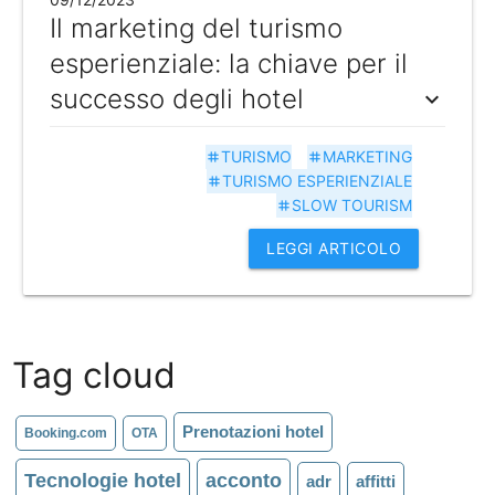
Il marketing del turismo
esperienziale: la chiave per il
successo degli hotel
expand_more
TURISMO
MARKETING
tag
tag
TURISMO ESPERIENZIALE
tag
SLOW TOURISM
tag
LEGGI ARTICOLO
Tag cloud
Prenotazioni hotel
Booking.com
OTA
Tecnologie hotel
acconto
adr
affitti