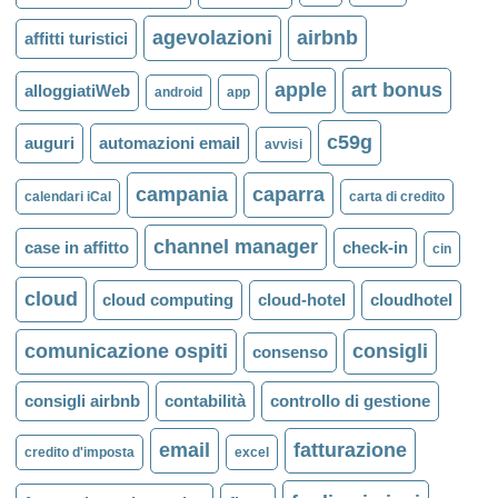
agevolazioni
airbnb
affitti turistici
apple
art bonus
alloggiatiWeb
android
app
c59g
auguri
automazioni email
avvisi
campania
caparra
calendari iCal
carta di credito
channel manager
case in affitto
check-in
cin
cloud
cloud computing
cloud-hotel
cloudhotel
comunicazione ospiti
consigli
consenso
consigli airbnb
contabilità
controllo di gestione
email
fatturazione
credito d'imposta
excel