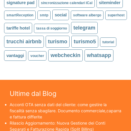
signature pad
siteminder
sincronizzazione calendari iCal
social
smartReception
smtp
software albergo
superhost
telegram
tariffe hotel
tassa di soggiorno
trucchi airbnb
turismo
turismo5
tutorial
webcheckin
whatsapp
vantaggi
voucher
Ultime dal Blog
Acconti OTA senza dati del cliente: come gestire la
fiscalità senza sbagliare. Documento commerciale,caparra
e fattura differite
Rilascio Aggiornamento: Nuova Gestione dei Conti
Separati e Fatturazione Rapida (Split Billing)