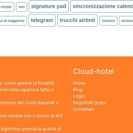
signature pad
sincronizzazione calend
revpar
seo
telegram
trucchi airbnb
sa di soggiorno
turismo
turism
Cloud-hotel
: come gestire la fiscalità
Home
erciale,caparra e fattura
Blog
Login
stione dei Conti Separati e
Registrati gratis
Contattaci
 Cosa cambia con il nuovo AI Act
lgoritmo premia la qualità di