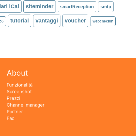
ari iCal
siteminder
smartReception
smtp
tutorial
vantaggi
voucher
o5
webcheckin
About
Funzionalità
Screenshot
Prezzi
Channel manager
Partner
Faq