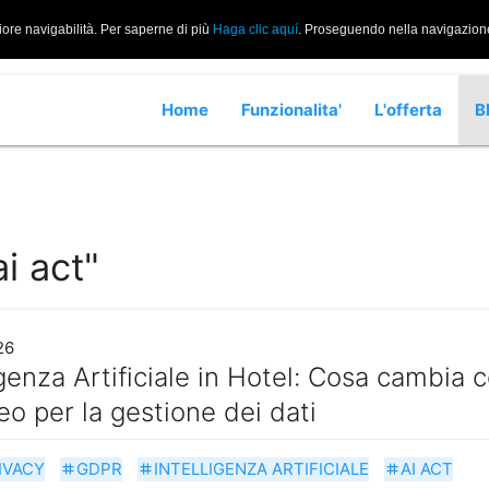
iore navigabilità. Per saperne di più
Haga clic aquí
. Proseguendo nella navigazione 
Home
Funzionalita'
L'offerta
B
ai act"
26
igenza Artificiale in Hotel: Cosa cambia 
o per la gestione dei dati
IVACY
GDPR
INTELLIGENZA ARTIFICIALE
AI ACT
tag
tag
tag