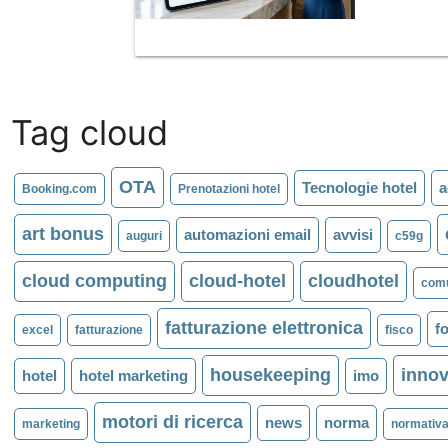
Tag cloud
OTA
Tecnologie hotel
a
Booking.com
Prenotazioni hotel
art bonus
automazioni email
avvisi
auguri
c59g
cloud computing
cloud-hotel
cloudhotel
comu
fatturazione elettronica
fo
excel
fatturazione
fisco
housekeeping
innov
hotel
hotel marketing
imo
motori di ricerca
news
norma
marketing
normativ