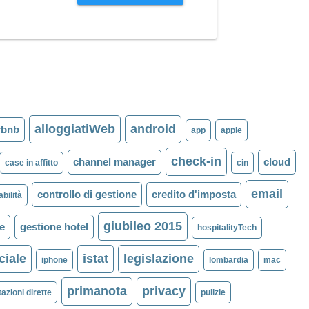
alloggiatiWeb
android
rbnb
app
apple
check-in
channel manager
cloud
case in affitto
cin
email
controllo di gestione
credito d'imposta
abilità
giubileo 2015
le
gestione hotel
hospitalityTech
iciale
istat
legislazione
iphone
lombardia
mac
primanota
privacy
azioni dirette
pulizie