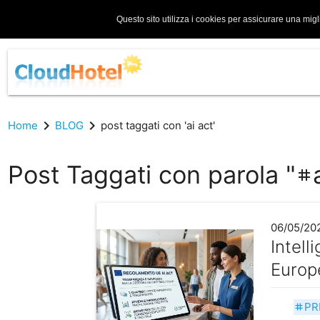
Questo sito utilizza i cookies per assicurare una migl
chevron_right
chevron_right
Home
BLOG
post taggati con 'ai act'
Post Taggati con parola "
tag
06/05/20
Intell
Europe
PR
tag