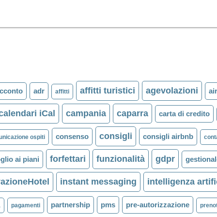
affitti turistici
agevolazioni
cconto
adr
ai
affitti
calendari iCal
campania
caparra
carta di credito
consigli
consenso
consigli airbnb
nicazione ospiti
cont
forfettari
funzionalità
gdpr
glio ai piani
gestiona
azioneHotel
instant messaging
intelligenza artif
partnership
pms
pre-autorizzazione
a
pagamenti
prenot