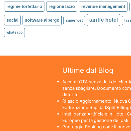
regime forfettario
regione lazio
revenue management
tariffe hotel
social
software albergo
superhost
tas
whatsapp
Ultime dal Blog
Acconti OTA senza dati del cliente
senza sbagliare. Documento comm
differite
Rilascio Aggiornamento: Nuova Ge
Fatturazione Rapida (Split Billing)
Intelligenza Artificiale in Hotel:
Europeo per la gestione dei dati
Punteggio Booking.com: Il nuovo a