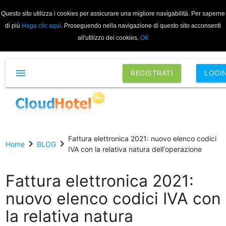
Questo sito utilizza i cookies per assicurare una migliore navigabilità. Per saperne
di più
Haga clic aquí
. Proseguendo nella navigazione di questo sito acconsenti
all'utilizzo dei cookies.
OK
menu
REGISTRATI
LOGI
Fattura elettronica 2021: nuovo elenco codici
chevron_right
chevron_right
Home
BLOG
IVA con la relativa natura dell'operazione
Fattura elettronica 2021:
nuovo elenco codici IVA con
la relativa natura