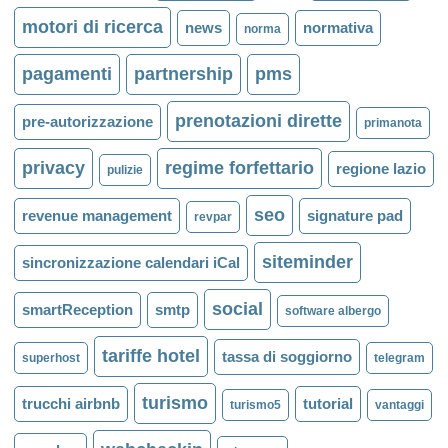
motori di ricerca
news
normativa
norma
pagamenti
partnership
pms
prenotazioni dirette
pre-autorizzazione
primanota
privacy
regime forfettario
regione lazio
pulizie
seo
revenue management
signature pad
revpar
siteminder
sincronizzazione calendari iCal
social
smartReception
smtp
software albergo
tariffe hotel
tassa di soggiorno
superhost
telegram
turismo
trucchi airbnb
tutorial
turismo5
vantaggi