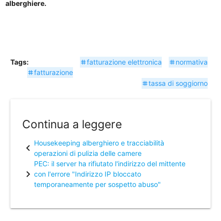
alberghiere.
Tags:
fatturazione elettronica
normativa
tag
tag
fatturazione
tag
tassa di soggiorno
tag
Continua a leggere
Housekeeping alberghiero e tracciabilità
chevron_left
operazioni di pulizia delle camere
PEC: il server ha rifiutato l'indirizzo del mittente
chevron_right
con l'errore "Indirizzo IP bloccato
temporaneamente per sospetto abuso"