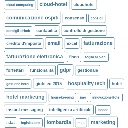
cloud-hotel
cloudhotel
cloud computing
comunicazione ospiti
consenso
consigli
contabilità
controllo di gestione
consigli airbnb
email
fatturazione
credito d'imposta
excel
fatturazione elettronica
fisco
foglio ai piani
gdpr
forfettari
funzionalità
gestionale
hospitalityTech
giubileo 2015
hotel
gestione hotel
hotel marketing
housekeeping
imo
innovazioneHotel
instant messaging
intelligenza artificiale
iphone
lombardia
marketing
istat
legislazione
mac