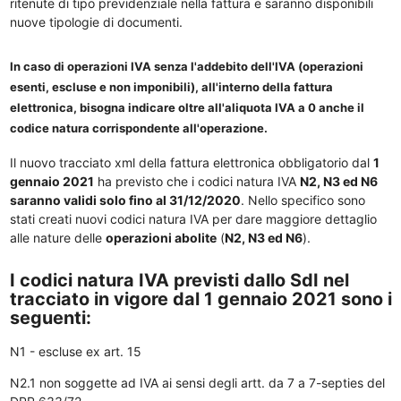
ritenute di tipo previdenziale nella fattura e saranno disponibili
nuove tipologie di documenti.
In caso di operazioni IVA senza l'addebito dell'IVA (operazioni
esenti, escluse e non imponibili), all'interno della fattura
elettronica, bisogna indicare oltre all'aliquota IVA a 0 anche il
codice natura corrispondente all'operazione.
Il nuovo tracciato xml della fattura elettronica obbligatorio dal
1
gennaio 2021
ha previsto che i codici natura IVA
N2, N3 ed N6
saranno validi solo fino al 31/12/2020
. Nello specifico sono
stati creati nuovi codici natura IVA per dare maggiore dettaglio
alle nature delle
operazioni abolite
(
N2, N3 ed N6
).
I codici natura IVA previsti dallo SdI nel
tracciato in vigore dal 1 gennaio 2021 sono i
seguenti:
N1 - escluse ex art. 15
N2.1 non soggette ad IVA ai sensi degli artt. da 7 a 7-septies del