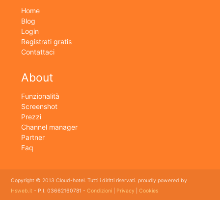
Home
Blog
Login
Registrati gratis
Contattaci
About
Funzionalità
Screenshot
Prezzi
Channel manager
Partner
Faq
Copyright © 2013 Cloud-hotel. Tutti i diritti riservati. proudly powered by
Hsweb.it
- P.I. 03662160781 -
Condizioni
|
Privacy
|
Cookies
Sei alla ricerca di un buon software per il tuo Hotel? Il software gestionale hotel completo e
flessibile che soddisfa e esigenze di organizzazione e controllo delle strutture ricettive con