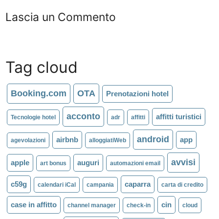
Lascia un Commento
Tag cloud
Booking.com
OTA
Prenotazioni hotel
acconto
affitti turistici
Tecnologie hotel
adr
affitti
android
airbnb
app
agevolazioni
alloggiatiWeb
avvisi
apple
auguri
art bonus
automazioni email
c59g
caparra
calendari iCal
campania
carta di credito
case in affitto
cin
channel manager
check-in
cloud