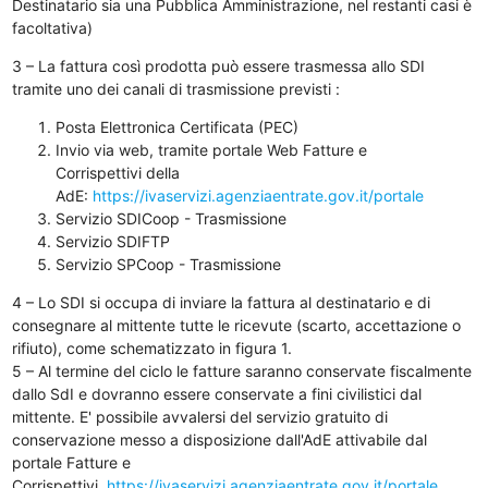
Destinatario sia una Pubblica Amministrazione, nel restanti casi è
facoltativa)
3 – La fattura così prodotta può essere trasmessa allo SDI
tramite uno dei canali di trasmissione previsti :
Posta Elettronica Certificata (PEC)
Invio via web, tramite portale Web Fatture e
Corrispettivi della
AdE:
https://ivaservizi.agenziaentrate.gov.it/portale
Servizio SDICoop - Trasmissione
Servizio SDIFTP
Servizio SPCoop - Trasmissione
4 – Lo SDI si occupa di inviare la fattura al destinatario e di
consegnare al mittente tutte le ricevute (scarto, accettazione o
rifiuto), come schematizzato in figura 1.
5 – Al termine del ciclo le fatture saranno conservate fiscalmente
dallo SdI e dovranno essere conservate a fini civilistici dal
mittente. E' possibile avvalersi del servizio gratuito di
conservazione messo a disposizione dall'AdE attivabile dal
portale Fatture e
Corrispettivi
https://ivaservizi.agenziaentrate.gov.it/portale
,