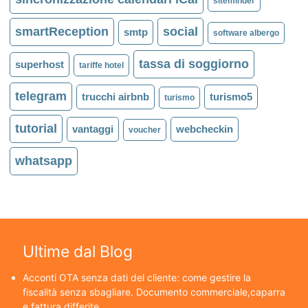
siteminder
smartReception
social
smtp
software albergo
tassa di soggiorno
superhost
tariffe hotel
telegram
trucchi airbnb
turismo5
turismo
tutorial
vantaggi
webcheckin
voucher
whatsapp
Ultime dal Blog
Acconti OTA senza dati del cliente: come gestire la
fiscalità senza sbagliare. Documento commerciale,caparra
e fattura differite