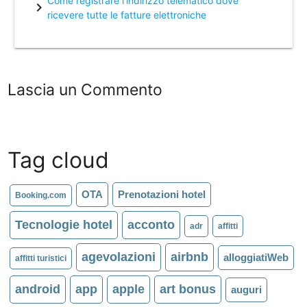
Come registrare l'indirizzo telematico dove
chevron_right
ricevere tutte le fatture elettroniche
Lascia un Commento
Tag cloud
OTA
Prenotazioni hotel
Booking.com
Tecnologie hotel
acconto
adr
affitti
agevolazioni
airbnb
alloggiatiWeb
affitti turistici
android
app
apple
art bonus
auguri