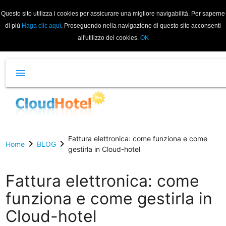
Questo sito utilizza i cookies per assicurare una migliore navigabilità. Per saperne
di più
Haga clic aquí
. Proseguendo nella navigazione di questo sito acconsenti
all'utilizzo dei cookies.
OK
menu
Fattura elettronica: come funziona e come
chevron_right
chevron_right
Home
BLOG
gestirla in Cloud-hotel
Fattura elettronica: come
funziona e come gestirla in
Cloud-hotel