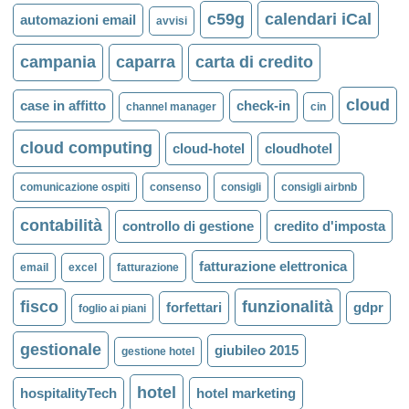
c59g
calendari iCal
automazioni email
avvisi
campania
caparra
carta di credito
cloud
case in affitto
check-in
channel manager
cin
cloud computing
cloud-hotel
cloudhotel
comunicazione ospiti
consenso
consigli
consigli airbnb
contabilità
controllo di gestione
credito d'imposta
fatturazione elettronica
email
excel
fatturazione
fisco
funzionalità
forfettari
gdpr
foglio ai piani
gestionale
giubileo 2015
gestione hotel
hotel
hospitalityTech
hotel marketing