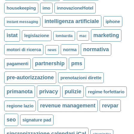
housekeeping
imo
innovazioneHotel
intelligenza artificiale
iphone
instant messaging
istat
marketing
legislazione
lombardia
mac
normativa
motori di ricerca
norma
news
partnership
pms
pagamenti
pre-autorizzazione
prenotazioni dirette
primanota
privacy
pulizie
regime forfettario
revenue management
revpar
regione lazio
seo
signature pad
sincronizzazione calendari iCal